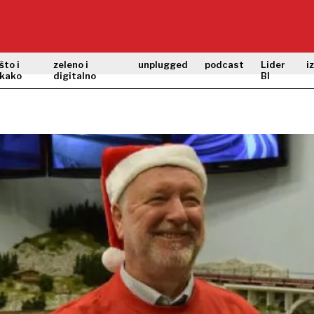
što i
zeleno i
unplugged
podcast
Lider
i
kako
digitalno
BI