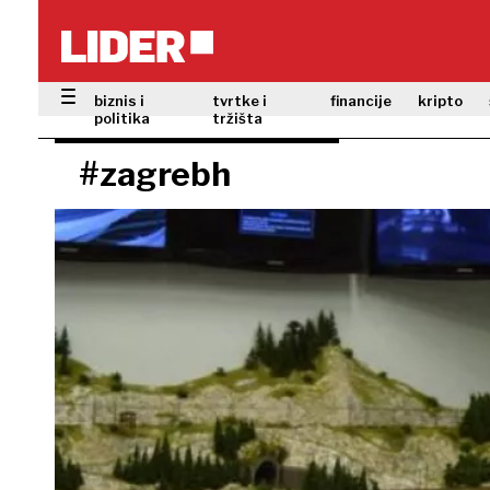
biznis i
tvrtke i
financije
kripto
politika
tržišta
#zagrebh