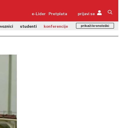
e-Lider
Pretplata
prijavi se
prikaži kronološki
zvoznici
studenti
konferencije