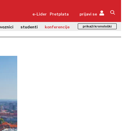
e-Lider
Pretplata
prijavi se
prikaži kronološki
zvoznici
studenti
konferencije