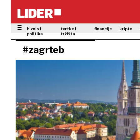
biznis i
tvrtke i
financije
kripto
politika
tržišta
#zagrteb