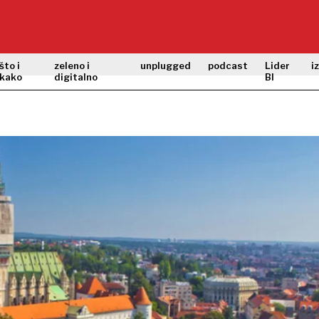
što i
zeleno i
unplugged
podcast
Lider
i
kako
digitalno
BI