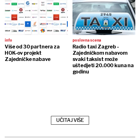
info
poslovna scena
Više od 30 partnera za
Radio taxi Zagreb -
HOK-ov projekt
Zajedničkom nabavom
Zajedničke nabave
svaki taksist može
uštedjeti 20.000 kuna na
godinu
UČITAJ VIŠE