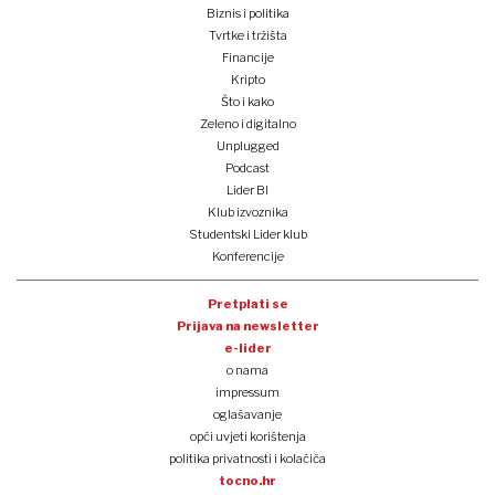
Biznis i politika
Tvrtke i tržišta
Financije
Kripto
Što i kako
Zeleno i digitalno
Unplugged
Podcast
Lider BI
Klub izvoznika
Studentski Lider klub
Konferencije
Pretplati se
Prijava na newsletter
e-lider
o nama
impressum
oglašavanje
opći uvjeti korištenja
politika privatnosti i kolačića
tocno.hr