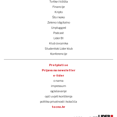
Tvrtke i tržišta
Financije
Kripto
Što i kako
Zeleno i digitalno
Unplugged
Podcast
Lider BI
Klub izvoznika
Studentski Lider klub
Konferencije
Pretplati se
Prijava na newsletter
e-lider
o nama
impressum
oglašavanje
opći uvjeti korištenja
politika privatnosti i kolačića
tocno.hr