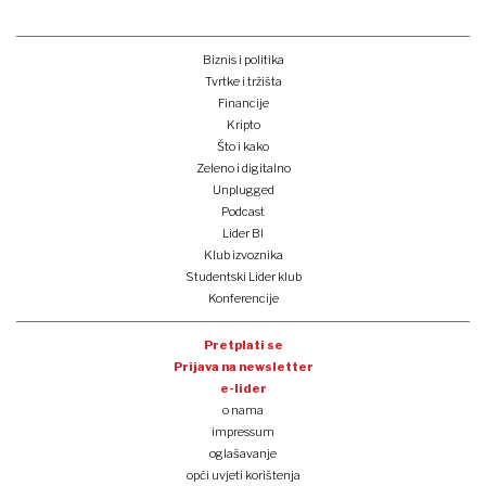
Biznis i politika
Tvrtke i tržišta
Financije
Kripto
Što i kako
Zeleno i digitalno
Unplugged
Podcast
Lider BI
Klub izvoznika
Studentski Lider klub
Konferencije
Pretplati se
Prijava na newsletter
e-lider
o nama
impressum
oglašavanje
opći uvjeti korištenja