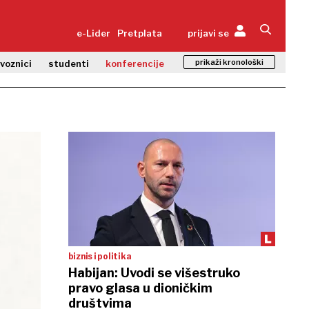
e-Lider
Pretplata
prijavi se
prikaži kronološki
zvoznici
studenti
konferencije
biznis i politika
Habijan: Uvodi se višestruko
pravo glasa u dioničkim
društvima