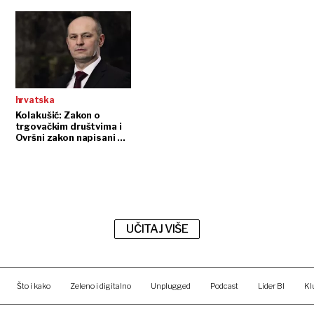
hrvatska
Kolakušić: Zakon o
trgovačkim društvima i
Ovršni zakon napisani su
za točno određene ljude
UČITAJ VIŠE
Što i kako
Zeleno i digitalno
Unplugged
Podcast
Lider BI
Kl