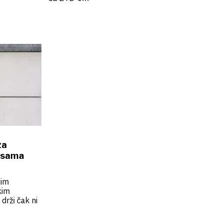
za
e sama
kim
kim
 drži čak ni