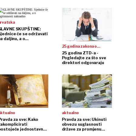
hrvatska
GLAVNE SKUPŠTINE:
Sjednice će se održavati
a daljinu, a o
legitimnosti naknadno
25 godina zakona o
trgovačkim društvima
25 godina ZTD-a -
Pogledajte za što sve
direktori odgovaraju
aktualno
aktualno
Pravda za sve: Kako
Pravda za sve: Ukinuti
zakomplicirati
obvezu suglasnosti
postojeće jednostavno
države za promjenu
zakonsko rješenje?
sjedišta!