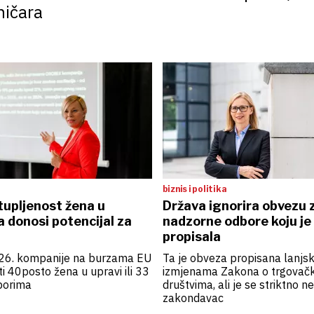
ničara
biznis i politika
tupljenost žena u
Država ignorira obvezu 
 donosi potencijal za
nadzorne odbore koju j
propisala
26. kompanije na burzama EU
Ta je obveza propisana lanjs
i 40posto žena u upravi ili 33
izmjenama Zakona o trgovač
borima
društvima, ali je se striktno ne
zakondavac