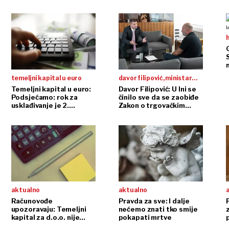
n
temeljni kapital u euro
davor filipović, ministar
gospodarstva i održivog
Temeljni kapital u euro:
Davor Filipović: U Ini se
Podsjećamo: rok za
činilo sve da se zaobiđe
razvoja:
usklađivanje je 2.
Zakon o trgovačkim
siječnja 2024., a kazne
društvima
za nemarne vrlo oštre
aktualno
aktualno
Računovođe
Pravda za sve: I dalje
upozoravaju: Temeljni
nećemo znati tko smije
kapital za d.o.o. nije
pokapati mrtve
smanjen na 5.000 kuna