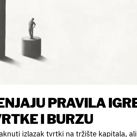
ENJAJU PRAVILA IGR
VRTKE I BURZU
nuti izlazak tvrtki na tržište kapitala, ali