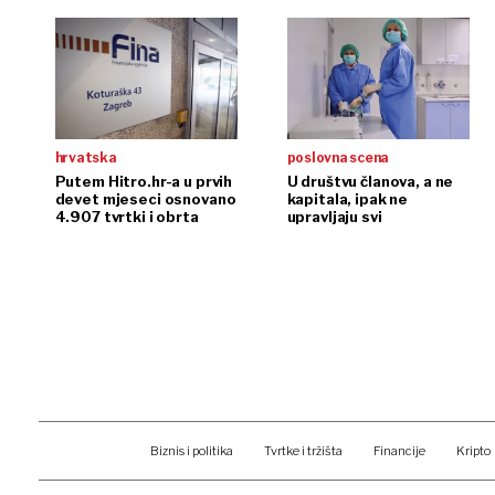
tvrtke
hrvatska
poslovna scena
Putem Hitro.hr-a u prvih
U društvu članova, a ne
devet mjeseci osnovano
kapitala, ipak ne
4.907 tvrtki i obrta
upravljaju svi
Biznis i politika
Tvrtke i tržišta
Financije
Kripto