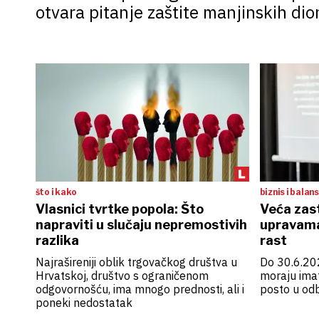
otvara pitanje zaštite manjinskih dio
što i kako
biznis i balans
Vlasnici tvrtke popola: Što
Veća zas
napraviti u slučaju nepremostivih
upravama
razlika
rast
Najrašireniji oblik trgovačkog društva u
Do 30.6.20
Hrvatskoj, društvo s ograničenom
moraju imat
odgovornošću, ima mnogo prednosti, ali i
posto u od
poneki nedostatak