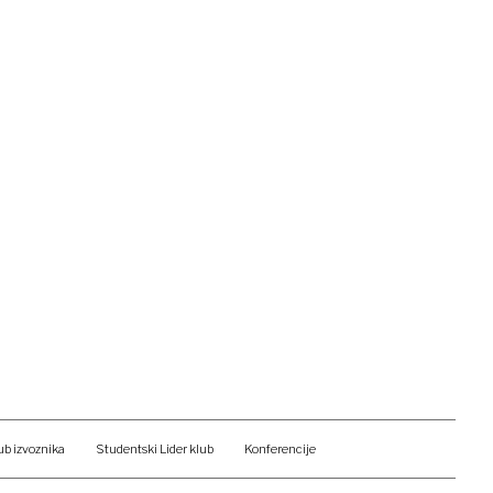
ub izvoznika
Studentski Lider klub
Konferencije