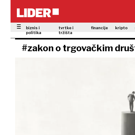
biznis i
tvrtke i
financije
kripto
politika
tržišta
#zakon o trgovačkim dru