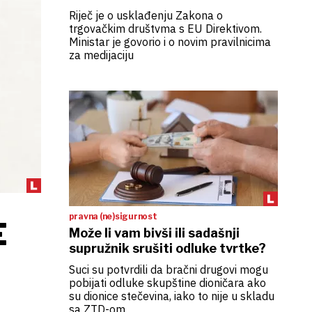
Riječ je o usklađenju Zakona o
trgovačkim društvma s EU Direktivom.
Ministar je govorio i o novim pravilnicima
za medijaciju
pravna (ne)sigurnost
E
Može li vam bivši ili sadašnji
supružnik srušiti odluke tvrtke?
Suci su potvrdili da bračni drugovi mogu
pobijati odluke skupštine dioničara ako
su dionice stečevina, iako to nije u skladu
sa ZTD-om