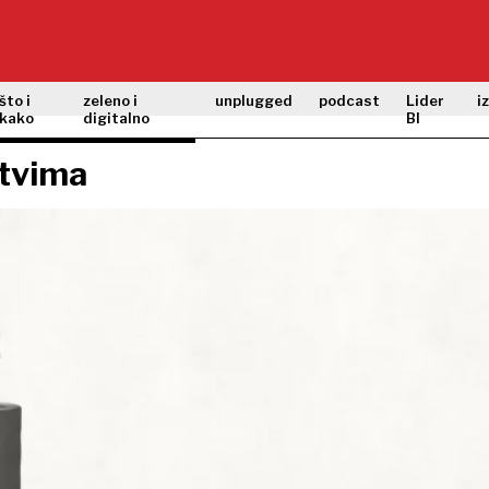
što i
zeleno i
unplugged
podcast
Lider
i
kako
digitalno
BI
štvima