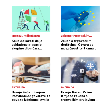
sporazum dioničara
zakon o trgovačkim
društvima
Kako dokazati da je
Zakon o trgovačkim
usklađeno glasanje
društvima: Otvara se
skupine dioničara
mogućnost tvrtkama da
dogovor?
u državama EU-a
promijene pravni oblik
aktualno
aktualno
Hrvoje Kačer: Svojom
Hrvoje Kačer: Važne
imovinom odgovarate za
izmjene zakona o
obveze izbrisane tvrtke
trgovačkim društvima u
sjeni online osnivanja