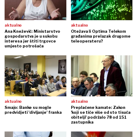
aktualno
aktualno
Ana Knežević: Ministarstvo
Otežava li Optima Telekom
gospodarstva je u sukobu
građanima prelazak drugome
interesa jer štiti trgovce
teleoperateru?
umjesto potrošača
aktualno
aktualno
Smajo: Banke su mogle
Preplaćene kamate: Zakon
predvidjeti 'divljanje' franka
'koji se tiče više od sto tisuća
obitelji' podržalo 78 od 151
zastupnika