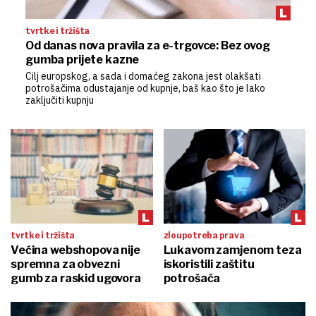
tvrtke i tržišta
Od danas nova pravila za e-trgovce: Bez ovog
gumba prijete kazne
Cilj europskog, a sada i domaćeg zakona jest olakšati
potrošačima odustajanje od kupnje, baš kao što je lako
zaključiti kupnju
tvrtke i tržišta
zloupotreba prava
Većina webshopova nije
Lukavom zamjenom teza
spremna za obvezni
iskoristili zaštitu
gumb za raskid ugovora
potrošača