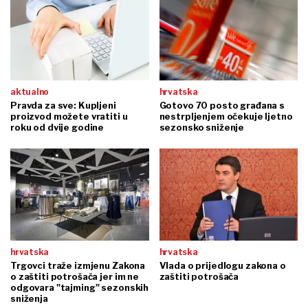
aktualno
hrvatska
Pravda za sve: Kupljeni
Gotovo 70 posto građana s
proizvod možete vratiti u
nestrpljenjem očekuje ljetno
roku od dvije godine
sezonsko sniženje
hrvatska
hrvatska
Trgovci traže izmjenu Zakona
Vlada o prijedlogu zakona o
o zaštiti potrošača jer im ne
zaštiti potrošača
odgovara "tajming" sezonskih
sniženja