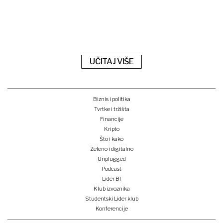
UČITAJ VIŠE
Biznis i politika
Tvrtke i tržišta
Financije
Kripto
Što i kako
Zeleno i digitalno
Unplugged
Podcast
Lider BI
Klub izvoznika
Studentski Lider klub
Konferencije