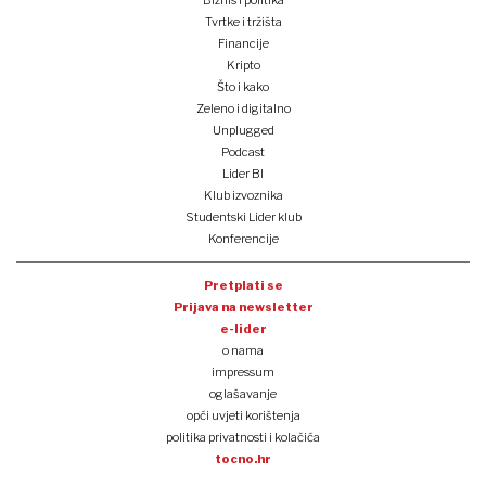
Tvrtke i tržišta
Financije
Kripto
Što i kako
Zeleno i digitalno
Unplugged
Podcast
Lider BI
Klub izvoznika
Studentski Lider klub
Konferencije
Pretplati se
Prijava na newsletter
e-lider
o nama
impressum
oglašavanje
opći uvjeti korištenja
politika privatnosti i kolačića
tocno.hr