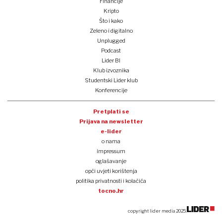
Financije
Kripto
Što i kako
Zeleno i digitalno
Unplugged
Podcast
Lider BI
Klub izvoznika
Studentski Lider klub
Konferencije
Pretplati se
Prijava na newsletter
e-lider
o nama
impressum
oglašavanje
opći uvjeti korištenja
politika privatnosti i kolačića
tocno.hr
copyright lider media 2025.