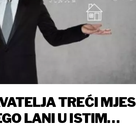
VATELJA TREĆI MJE
GO LANI U ISTIM