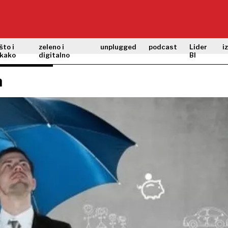
što i
zeleno i
unplugged
podcast
Lider
i
kako
digitalno
BI
a