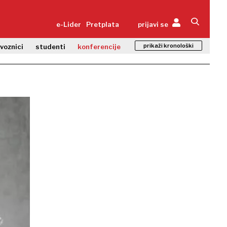
e-Lider
Pretplata
prijavi se
prikaži kronološki
zvoznici
studenti
konferencije