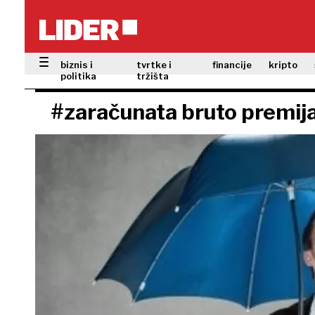
biznis i
tvrtke i
financije
kripto
politika
tržišta
#zaračunata bruto premij