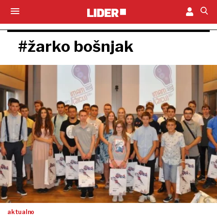
#žarko bošnjak
aktualno