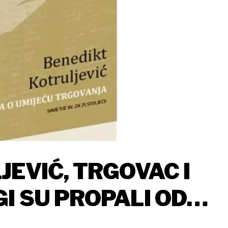
EVIĆ, TRGOVAC I
I SU PROPALI OD
A NITKO OD MALOGA