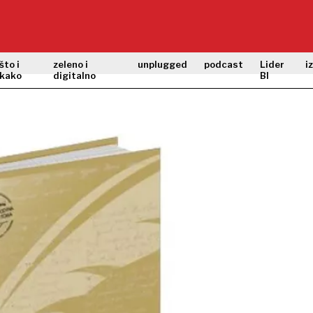
što i
zeleno i
unplugged
podcast
Lider
i
kako
digitalno
BI