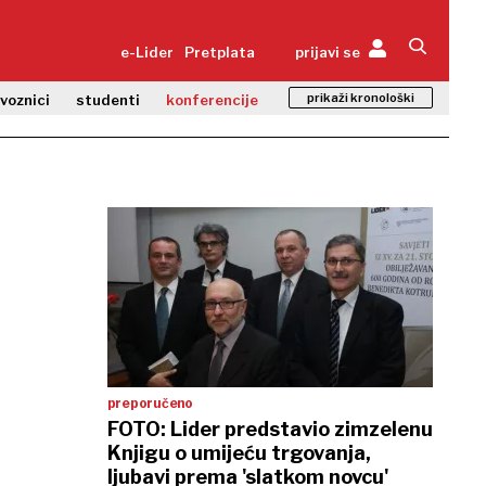
e-Lider
Pretplata
prijavi se
prikaži kronološki
zvoznici
studenti
konferencije
preporučeno
FOTO: Lider predstavio zimzelenu
Knjigu o umijeću trgovanja,
ljubavi prema 'slatkom novcu'