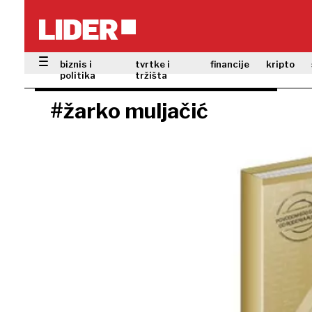
biznis i
tvrtke i
financije
kripto
politika
tržišta
#žarko muljačić