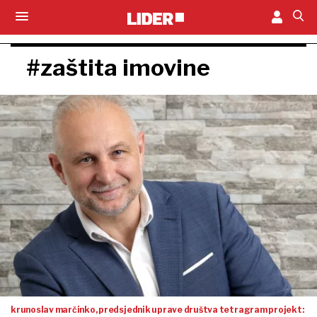
#zaštita imovine
krunoslav marčinko, predsjednik uprave društva tetragram projekt: