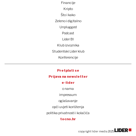
Financije
Kripto
Što i kako
Zeleno i digitalno
Unplugged
Podcast
Lider BI
Klub izvoznika
Studentski Lider klub
Konferencije
Pretplati se
Prijava na newsletter
e-lider
o nama
impressum
oglašavanje
opći uvjeti korištenja
politika privatnosti i kolačića
tocno.hr
copyright lider media 2025.