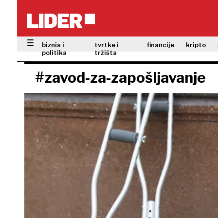
biznis i
tvrtke i
financije
kripto
politika
tržišta
#zavod-za-zapošljavanje