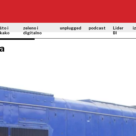
što i
zeleno i
unplugged
podcast
Lider
i
kako
digitalno
BI
ka