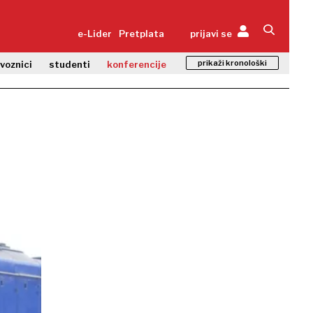
e-Lider
Pretplata
prijavi se
prikaži kronološki
zvoznici
studenti
konferencije