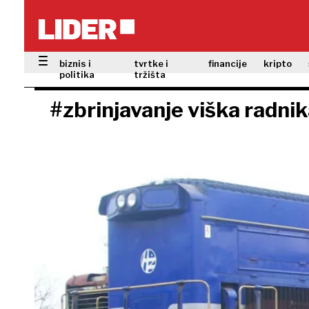
biznis i
tvrtke i
financije
kripto
politika
tržišta
#zbrinjavanje viška radni