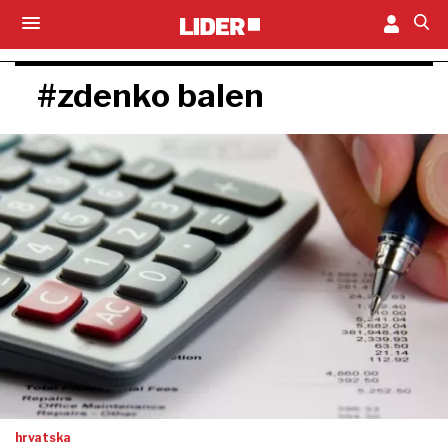
#zdenko balen
hrvatska