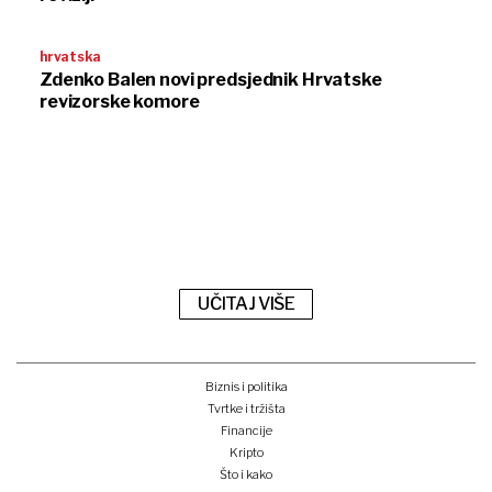
hrvatska
Zdenko Balen novi predsjednik Hrvatske
revizorske komore
UČITAJ VIŠE
Biznis i politika
Tvrtke i tržišta
Financije
Kripto
Što i kako