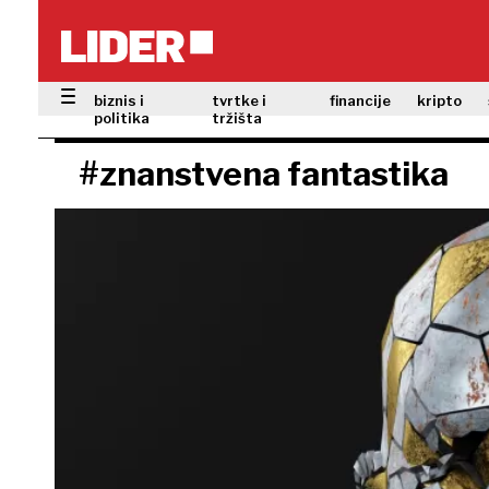
biznis i
tvrtke i
financije
kripto
politika
tržišta
#znanstvena fantastika