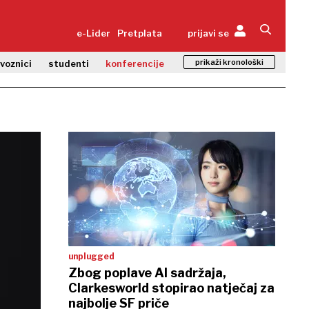
e-Lider
Pretplata
prijavi se
prikaži kronološki
zvoznici
studenti
konferencije
unplugged
Zbog poplave AI sadržaja,
Clarkesworld stopirao natječaj za
najbolje SF priče