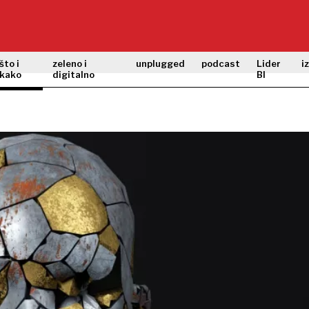
što i
zeleno i
unplugged
podcast
Lider
i
kako
digitalno
BI