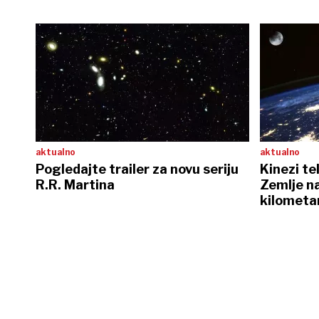
aktualno
aktualno
Pogledajte trailer za novu seriju
Kinezi te
R.R. Martina
Zemlje na
kilometa