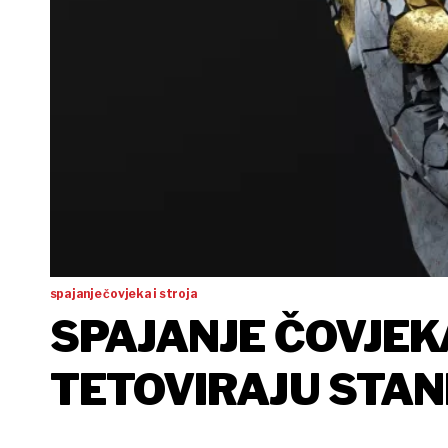
spajanje čovjeka i stroja
SPAJANJE ČOVJEKA
TETOVIRAJU STANI
MOZGU