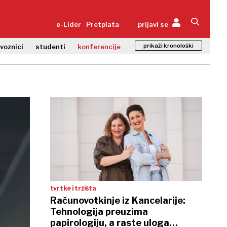
e-Lider
Pretplata
prijavi se
prikaži kronološki
zvoznici
studenti
konferencije
tvrtke i tržišta
Računovotkinje iz Kancelarije:
Tehnologija preuzima
papirologiju, a raste uloga