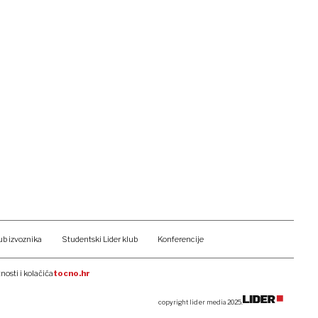
ub izvoznika
Studentski Lider klub
Konferencije
tnosti i kolačića
tocno.hr
copyright lider media 2025.