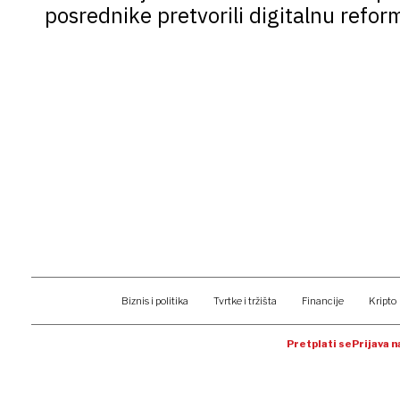
posrednike pretvorili digitalnu refo
Biznis i politika
Tvrtke i tržišta
Financije
Kripto
Pretplati se
Prijava 