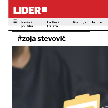
biznis i
tvrtke i
financije
kripto
politika
tržišta
#zoja stevović