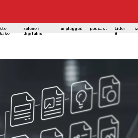
što i
zeleno i
unplugged
podcast
Lider
i
kako
digitalno
BI