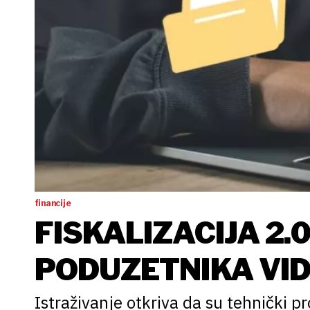
financije
FISKALIZACIJA 2.0
PODUZETNIKA VID
DIGITALIZACIJI
Istraživanje otkriva da su tehnički p