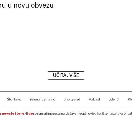
rmu u novu obvezu
UČITAJ VIŠE
Što i kako
Zeleno i digitalno
Unplugged
Podcast
Lider BI
Kl
na newsletter
e-lider
o nama
impressum
oglašavanje
opći uvjeti korištenja
politika priva