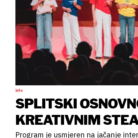
info
SPLITSKI OSNOVN
KREATIVNIM STE
Program je usmjeren na jačanje intere