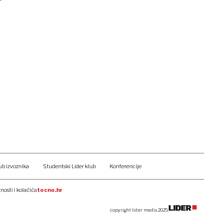
ub izvoznika
Studentski Lider klub
Konferencije
tnosti i kolačića
tocno.hr
copyright lider media 2025.