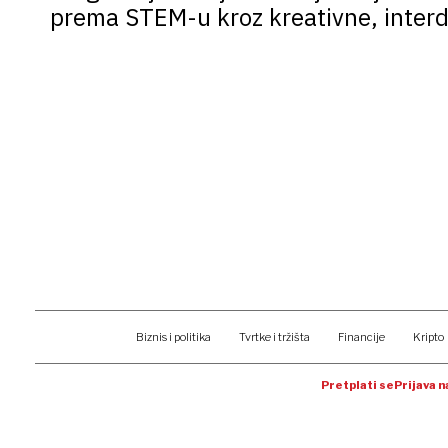
prema STEM-u kroz kreativne, interdi
Biznis i politika
Tvrtke i tržišta
Financije
Kripto
Pretplati se
Prijava 