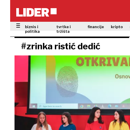
biznis i
tvrtke i
financije
kripto
politika
tržišta
#zrinka ristić dedić