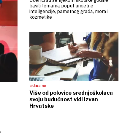
Učenici su se tijekom školske godine
bavili temama poput umjetne
inteligencije, pametnog grada, mora i
kozmetike
aktualno
Više od polovice srednjoškolaca
svoju budućnost vidi izvan
Hrvatske
,