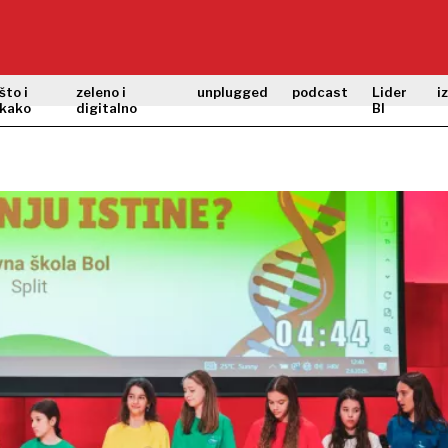
što i
zeleno i
unplugged
podcast
Lider
i
kako
digitalno
BI