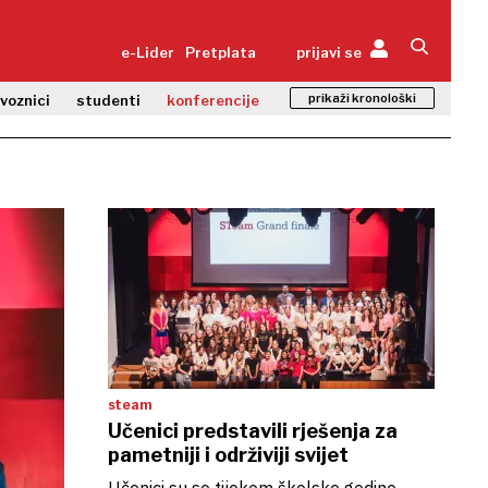
e-Lider
Pretplata
prijavi se
prikaži kronološki
zvoznici
studenti
konferencije
steam
Učenici predstavili rješenja za
pametniji i održiviji svijet