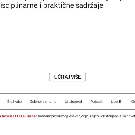
sciplinarne i praktične sadržaje
UČITAJ VIŠE
Što i kako
Zeleno i digitalno
Unplugged
Podcast
Lider BI
Kl
na newsletter
e-lider
o nama
impressum
oglašavanje
opći uvjeti korištenja
politika priva