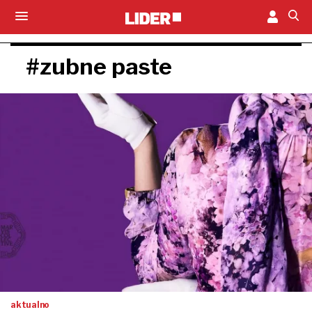
#zubne paste
aktualno