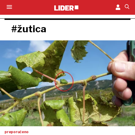
#žutica
preporučeno