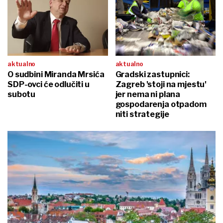
aktualno
aktualno
O sudbini Miranda Mrsića
Gradski zastupnici:
SDP-ovci će odlučiti u
Zagreb 'stoji na mjestu'
subotu
jer nema ni plana
gospodarenja otpadom
niti strategije