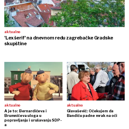
aktualno
'Lex šerif' na dnevnom redu zagrebačke Gradske
skupštine
aktualno
aktualno
A je to: Bernardićeva i
Glavašević: Očekujem da
Brumnićeva uloga u
Bandiću padne mrak na oči
popravljanju i urušavanju SDP-
a