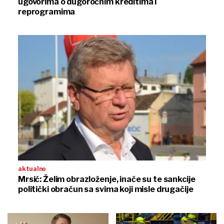
ugovorima o dugoročnim kreditima i
reprogramima
aktualno
Mrsić: Želim obrazloženje, inače su te sankcije
politički obračun sa svima koji misle drugačije