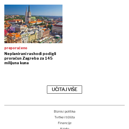
preporučeno
Neplanirani rashodi podigli
proračun Zagreba za 145
milijuna kuna
UČITAJ VIŠE
Biznis i politika
Tvrtke i tržišta
Financije
Kripto