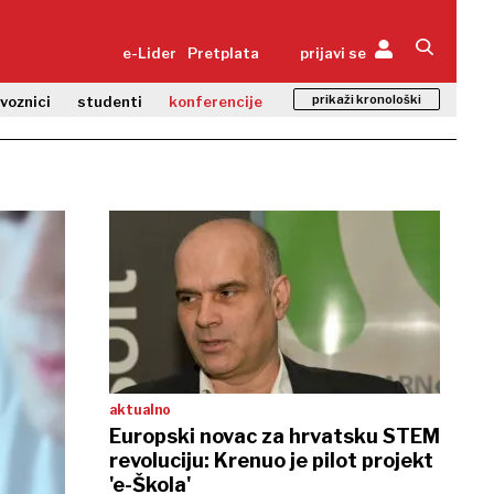
e-Lider
Pretplata
prijavi se
prikaži kronološki
zvoznici
studenti
konferencije
aktualno
Europski novac za hrvatsku STEM
revoluciju: Krenuo je pilot projekt
'e-Škola'