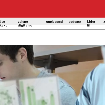
što i
zeleno i
unplugged
podcast
Lider
i
kako
digitalno
BI