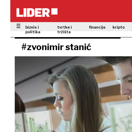
biznis i
tvrtke i
financije
kripto
politika
tržišta
#zvonimir stanić