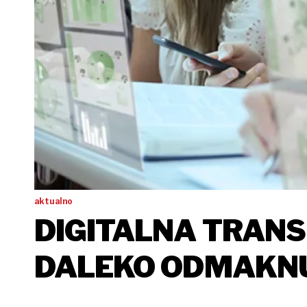
aktualno
DIGITALNA TRANSF
DALEKO ODMAKNU
TEK NA POČETKU