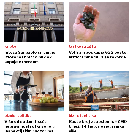
kripto
tvrtke i tržišta
Intesa Sanpaolo smanjuje
Volfram poskupio 622 posto,
izloženost bitcoinu dok
kritični minerali ruše rekorde
kupuje ethereum
biznis i politika
biznis i politika
Više od sedam tisuća
Raste broj zaposlenih: HZMO
nepravilnosti otkriveno u
bilježi 14 tisuća osiguranika
inspekcijskim nadzorima
više