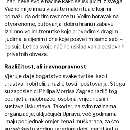
i naći neke svoje načine kako se isključiti iz svega.
Važno mi je imati vlastite male rituale koji mi
pomažu da održim ravnotežu. Volim boravak na
otvorenome, putovanja, dobru hranu i zabavu.
Iznimno volim trenutke koje provodim s dragim
ljudima, a cijenim i one koje posvetim samo sebi –
opisuje Letica svoje načine usklađivanja poslovnih
i privatnih obveza.
Različitost, ali i ravnopravnost
Vjeruje da je bogatstvo svake tvrtke, kao i
društva ili obitelji, u različitosti i poštovanju. Stoga
su zaposlenici Philipa Morrisa Zagreb različitog
podrijetla, naobrazbe, osobina, vrijednosnih
sustava i iskustava. Također, na svim razinama
organizacije, uključujući Upravu, već godinama
imaju podjednak omjer žena i muškaraca, za što
su već šestu godinu zaredom dobili certifikat o