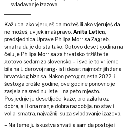
svladavanje izazova
Kažu da, ako vjeruješ da možeš ili ako vjeruješ da
ne možeš, uvijek imaš pravo.
Anita Letica
,
predsjednica Uprave Philipa Morrisa Zagreb,
smatra da je doista tako. Gotovo deset godina na
čelu je Philipa Morrisa za hrvatsko tržište te
gotovo sedam za slovensko – i sve je to vrijeme
bila na Liderovoj rang-listi deset najmoćnijih žena
hrvatskog biznisa. Nakon petog mjesta 2022. i
šestoga prošle godine, ove godine ponovno je
zasjela na sredinu liste – na peto mjesto.
Posljednje je desetljeće, kaže, prolazila kroz
dobra, ali i ona manje dobra razdoblja, no stav i
volja, smatra, najvažniji su za svladavanje izazova.
– Na temelju iskustva shvatila sam da postoje i