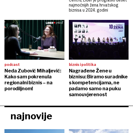
najmoćnijih žena hrvatskog
biznisa u 2024. godini
podcast
biznis i politika
Neda Zubović Mihaljević:
Nagrađene Žene u
Kako sam pokrenula
biznisu: Biramo suradnike
regionalni biznis – na
s kompetencijama, ne
porodiljnom!
padamo samo na puku
samouvjerenost
najnovije