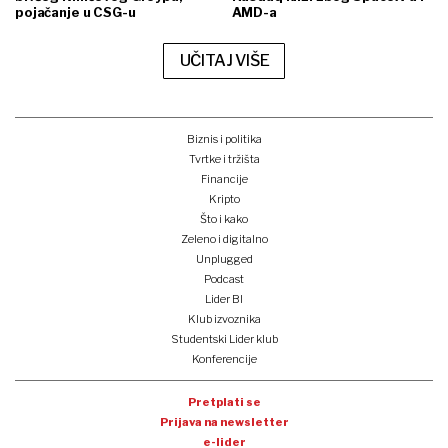
pojačanje u CSG-u
AMD-a
UČITAJ VIŠE
Biznis i politika
Tvrtke i tržišta
Financije
Kripto
Što i kako
Zeleno i digitalno
Unplugged
Podcast
Lider BI
Klub izvoznika
Studentski Lider klub
Konferencije
Pretplati se
Prijava na newsletter
e-lider