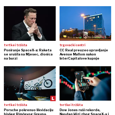
tvrtke i tržišta
trgovački centri
Poniranje SpaceX-a: Raketa
CC Real preuzeo upravljanje
se srušila na Mjesec, dionica
Avenue Mallom nakon
na burzi
InterCapitalove kupnje
tvrtke i tržišta
tvrtke i tržišta
Porsche pokrenuo likvidaciju
Dow Jones ruši rekorde,
bivšeg Rimčevog Greypa,
Nasdaq klizi zbog SpaceX-a i