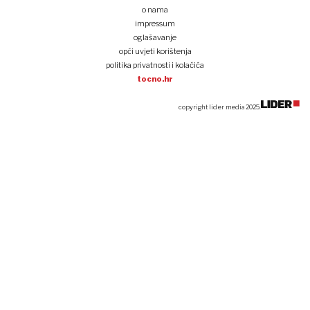
o nama
impressum
oglašavanje
opći uvjeti korištenja
politika privatnosti i kolačića
tocno.hr
copyright lider media 2025.