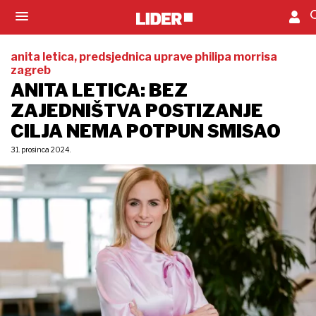
anita letica, predsjednica uprave philipa morrisa
zagreb
ANITA LETICA: BEZ
ZAJEDNIŠTVA POSTIZANJE
CILJA NEMA POTPUN SMISAO
31. prosinca 2024.