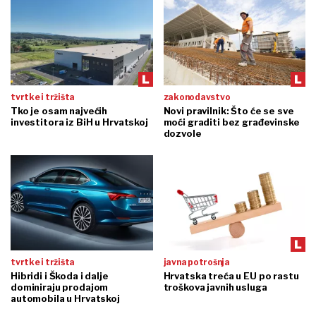
tvrtke i tržišta
zakonodavstvo
Tko je osam najvećih
Novi pravilnik: Što će se sve
investitora iz BiH u Hrvatskoj
moći graditi bez građevinske
dozvole
tvrtke i tržišta
javna potrošnja
Hibridi i Škoda i dalje
Hrvatska treća u EU po rastu
dominiraju prodajom
troškova javnih usluga
automobila u Hrvatskoj