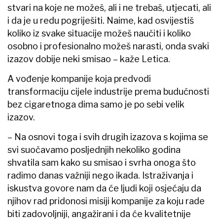
stvari na koje ne možeš, ali i ne trebaš, utjecati, ali
i da je u redu pogriješiti. Naime, kad osvijestiš
koliko iz svake situacije možeš naučiti i koliko
osobno i profesionalno možeš narasti, onda svaki
izazov dobije neki smisao – kaže Letica.
A vođenje kompanije koja predvodi
transformaciju cijele industrije prema budućnosti
bez cigaretnoga dima samo je po sebi velik
izazov.
– Na osnovi toga i svih drugih izazova s kojima se
svi suočavamo posljednjih nekoliko godina
shvatila sam kako su smisao i svrha onoga što
radimo danas važniji nego ikada. Istraživanja i
iskustva govore nam da će ljudi koji osjećaju da
njihov rad pridonosi misiji kompanije za koju rade
biti zadovoljniji, angažirani i da će kvalitetnije