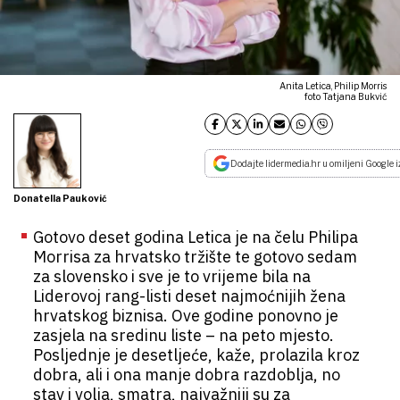
Anita Letica, Philip Morris
foto Tatjana Bukvić
Dodajte lidermedia.hr u omiljeni Google i
Donatella Pauković
Gotovo deset godina Letica je na čelu Philipa
Morrisa za hrvatsko tržište te gotovo sedam
za slovensko i sve je to vrijeme bila na
Liderovoj rang-listi deset najmoćnijih žena
hrvatskog biznisa. Ove godine ponovno je
zasjela na sredinu liste – na peto mjesto.
Posljednje je desetljeće, kaže, prolazila kroz
dobra, ali i ona manje dobra razdoblja, no
stav i volja, smatra, najvažniji su za