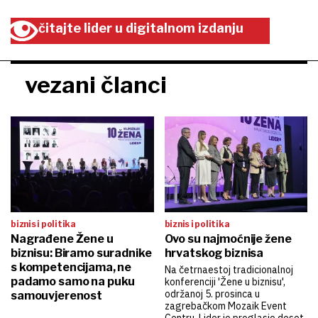
čitajte lider u digitalnom izdanju
vezani članci
biznis i politika
biznis i politika
Nagrađene Žene u
Ovo su najmoćnije žene
biznisu: Biramo suradnike
hrvatskog biznisa
s kompetencijama, ne
Na četrnaestoj tradicionalnoj
padamo samo na puku
konferenciji 'Žene u biznisu',
održanoj 5. prosinca u
samouvjerenost
zagrebačkom Mozaik Event
Centru, Lider je proglasio deset