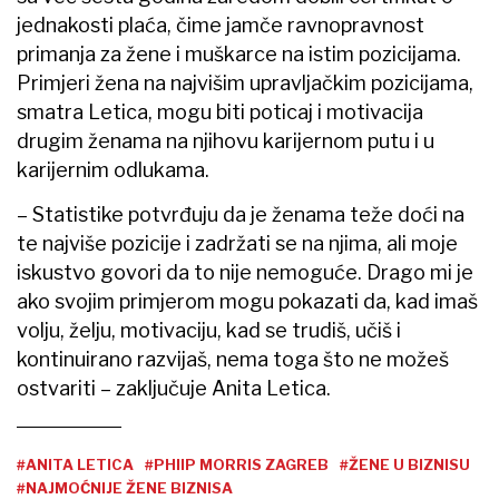
jednakosti plaća, čime jamče ravnopravnost
primanja za žene i muškarce na istim pozicijama.
Primjeri žena na najvišim upravljačkim pozicijama,
smatra Letica, mogu biti poticaj i motivacija
drugim ženama na njihovu karijernom putu i u
karijernim odlukama.
– Statistike potvrđuju da je ženama teže doći na
te najviše pozicije i zadržati se na njima, ali moje
iskustvo govori da to nije nemoguće. Drago mi je
ako svojim primjerom mogu pokazati da, kad imaš
volju, želju, motivaciju, kad se trudiš, učiš i
kontinuirano razvijaš, nema toga što ne možeš
ostvariti – zaključuje Anita Letica.
#ANITA LETICA
#PHIIP MORRIS ZAGREB
#ŽENE U BIZNISU
#NAJMOĆNIJE ŽENE BIZNISA