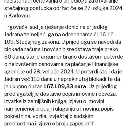
ročište radi očitovanja o prijedlogu za otvaranje
stečajnog postupka održat će se 27. ožujka 2024.
u Karlovcu.
Trgovački sud je rješenje donio na prijedlog
Jadrana temeljeći ga na odredabama čl. 16. i čl.
109. Stečajnog zakona. U prijedlogu se navodi da
blokada računa i novčanih sredstava traje preko
60 dana, što je argumentirano dostavom potvrde
o neizvršenim osnovama za plaćanje Financijske
agencije od 28. veljače 2024. U potvrdi stoji da je
Jadran već 110 dana u neprekinutoj blokadi te da
je ukupno dužan
167.109,33 eura
. Uz prijedlog
predlagatelj je dostavio popis imovine i obveza,
izvatke iz zemljišnih knjiga, izjavu o imovini
namijenjenoj prodaji i ulaganju u imovinu, popis
pokretnina, vozila, izvještaj o sudskim
predmetima i izjavu o broju zaposlenih.