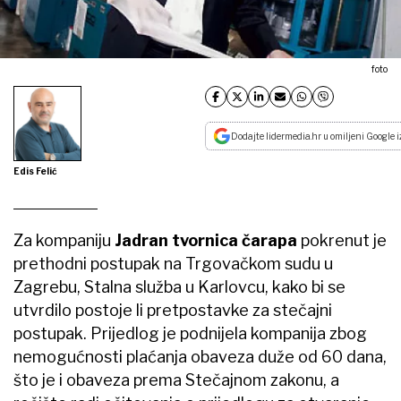
foto
Dodajte lidermedia.hr u omiljeni Google i
Edis Felić
Za kompaniju
Jadran tvornica čarapa
pokrenut je
prethodni postupak na Trgovačkom sudu u
Zagrebu, Stalna služba u Karlovcu, kako bi se
utvrdilo postoje li pretpostavke za stečajni
postupak. Prijedlog je podnijela kompanija zbog
nemogućnosti plaćanja obaveza duže od 60 dana,
što je i obaveza prema Stečajnom zakonu, a