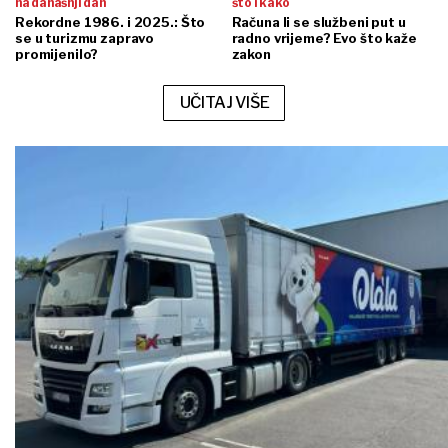
na današnji dan
što i kako
Rekordne 1986. i 2025.: Što
Računa li se službeni put u
se u turizmu zapravo
radno vrijeme? Evo što kaže
promijenilo?
zakon
UČITAJ VIŠE