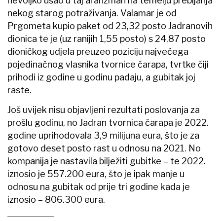
nevoljko ušao u taj aranžman na temelju prebijanja
nekog starog potraživanja. Valamar je od
Prgometa kupio paket od 23,32 posto Jadranovih
dionica te je (uz ranijih 1,55 posto) s 24,87 posto
dioničkog udjela preuzeo poziciju najvećega
pojedinačnog vlasnika tvornice čarapa, tvrtke čiji
prihodi iz godine u godinu padaju, a gubitak joj
raste.
Još uvijek nisu objavljeni rezultati poslovanja za
prošlu godinu, no Jadran tvornica čarapa je 2022.
godine uprihodovala 3,9 milijuna eura, što je za
gotovo deset posto rast u odnosu na 2021. No
kompanija je nastavila bilježiti gubitke – te 2022.
iznosio je 557.200 eura, što je ipak manje u
odnosu na gubitak od prije tri godine kada je
iznosio – 806.300 eura.