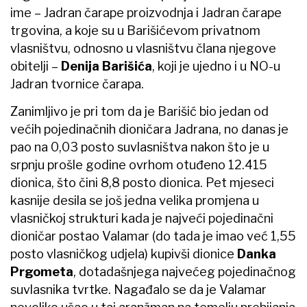
ime – Jadran čarape proizvodnja i Jadran čarape
trgovina, a koje su u Barišićevom privatnom
vlasništvu, odnosno u vlasništvu člana njegove
obitelji –
Denija Barišića
, koji je ujedno i u NO-u
Jadran tvornice čarapa.
Zanimljivo je pri tom da je Barišić bio jedan od
većih pojedinačnih dioničara Jadrana, no danas je
pao na 0,03 posto suvlasništva nakon što je u
srpnju prošle godine ovrhom otuđeno 12.415
dionica, što čini 8,8 posto dionica. Pet mjeseci
kasnije desila se još jedna velika promjena u
vlasničkoj strukturi kada je najveći pojedinačni
dioničar postao Valamar (do tada je imao već 1,55
posto vlasničkog udjela) kupivši dionice
Danka
Prgometa
, dotadašnjega najvećeg pojedinačnog
suvlasnika tvrtke. Nagađalo se da je Valamar