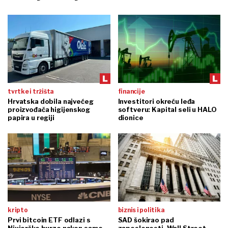
tvrtke i tržišta
financije
Hrvatska dobila najvećeg
Investitori okreću leđa
proizvođača higijenskog
softveru: Kapital seli u HALO
papira u regiji
dionice
kripto
biznis i politika
Prvi bitcoin ETF odlazi s
SAD šokirao pad