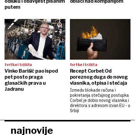
odluku i obavijest pisanim
oblaci nad kompanijom
putem
tvrtke i tržišta
tvrtke i tržišta
Vinko Barišić pao ispod
Recept Corbel: Od
pet posto praga
poreznog duga do novog
glasačkih prava u
vlasnika, otpisa i stečaja
Jadranu
Između blokade računa i
pokretanja stečajnog postupka
Corbel je dobio novog vlasnika i
direktora s adresom izvan EU - u
Srbiji
najnovije