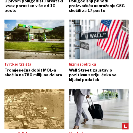
U prvom polugodištu hrvatski
Polugodišnji prihodi
izvoz porastao više od 10
proizvođača naoružanja CSG
posto
skočili za 17 posto
tvrtke i tržišta
biznis i politika
Tromjesečna dobit MOL-a
Wall Street zaustavio
skočila na 786 milijuna dolara
pozitivnu seriju, čeka se
ključni podatak