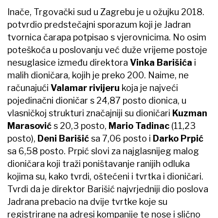
Inače, Trgovački sud u Zagrebu je u ožujku 2018.
potvrdio predstečajni sporazum koji je Jadran
tvornica čarapa potpisao s vjerovnicima. No osim
poteškoća u poslovanju već duže vrijeme postoje
nesuglasice između direktora
Vinka Barišića
i
malih dioničara, kojih je preko 200. Naime, ne
računajući
Valamar rivijeru
koja je najveći
pojedinačni dioničar s 24,87 posto dionica, u
vlasničkoj strukturi značajniji su dioničari
Kuzman
Marasović
s 20,3 posto,
Mario Tadinac
(11,23
posto),
Deni Barišić
sa 7,06 posto i
Darko Prpić
sa 6,58 posto. Prpić slovi za najglasnijeg malog
dioničara koji traži poništavanje ranijih odluka
kojima su, kako tvrdi, oštećeni i tvrtka i dioničari.
Tvrdi da je direktor Barišić najvrjedniji dio poslova
Jadrana prebacio na dvije tvrtke koje su
registrirane na adresi kompanije te nose i slično