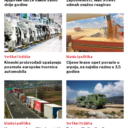
Njujorške burze nakon samo
zaposlenosti, Wall Street
dvije godine
odmah snažno reagirao
tvrtke i tržišta
biznis i politika
Kineski proizvođači spašavaju
Cijene hrane opet porasle u
posrnule europske tvornice
srpnju, na najvišu razinu u 3,5
automobila
godine
biznis i politika
tvrtke i tržišta