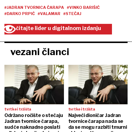
#JADRAN TVORNICA ČARAPA
#VINKO BARIŠIĆ
#DARKO PRPIĆ
#VALAMAR
#STEČAJ
čitajte lider u digitalnom izdanju
vezani članci
tvrtke i tržišta
tvrtke i tržišta
Održano ročište o stečaju
Najveći dioničar Jadran
Jadran tvornice čarapa,
tvornice čarapa nada se
sud će naknadno poslati
da se mogu razbiti tmurni