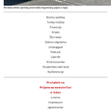
Hrvatska dobila najvećeg proizvođača higijenskog papira u regiji
Biznis i politika
Tvrtke i tržišta
Financije
Kripto
Što i kako
Zeleno i digitalno
Unplugged
Podcast
Lider BI
Klub izvoznika
Studentski Lider klub
Konferencije
Pretplati se
Prijava na newsletter
e-lider
o nama
impressum
oglašavanje