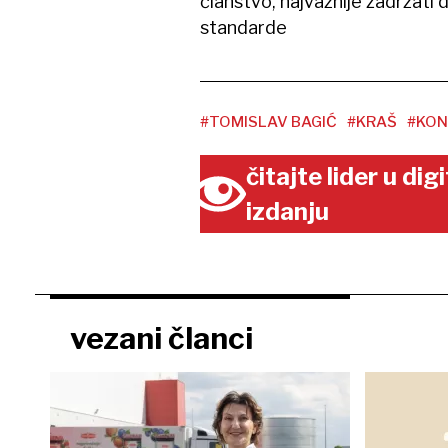
članstvo, najvažnije zadržati 
standarde
#TOMISLAV BAGIĆ
#KRAŠ
#KON
čitajte lider u di
izdanju
vezani članci