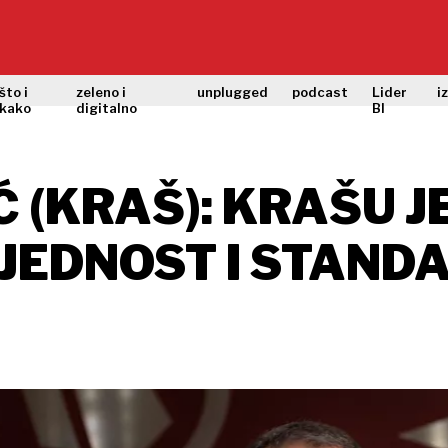
što i
zeleno i
unplugged
podcast
Lider
i
kako
digitalno
BI
 (KRAŠ): KRAŠU J
JEDNOST I STAND