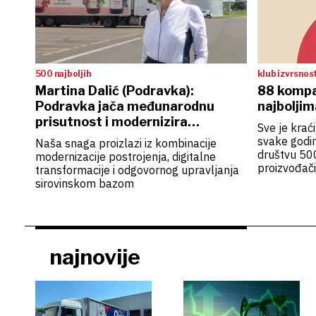
500 najboljih
klub izvrsnos
Martina Dalić (Podravka):
88 kompa
Podravka jača međunarodnu
najboljim
prisutnost i modernizira
Sve je krać
proizvodnju
svake godin
Naša snaga proizlazi iz kombinacije
društvu 500
modernizacije postrojenja, digitalne
proizvođači i
transformacije i odgovornog upravljanja
sirovinskom bazom
najnovije