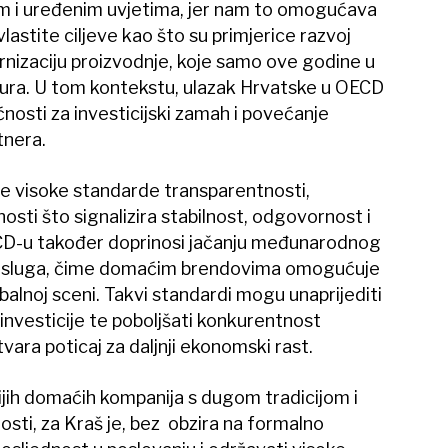
urnim i uređenim uvjetima, jer nam to omogućava
lastite ciljeve kao što su primjerice razvoj
ernizaciju proizvodnje, koje samo ove godine u
eura. U tom kontekstu, ulazak Hrvatske u OECD
osti za investicijski zamah i povećanje
tnera.
le visoke standarde transparentnosti,
nosti što signalizira stabilnost, odgovornost i
ECD-u također doprinosi jačanju međunarodnog
i usluga, čime domaćim brendovima omogućuje
balnoj sceni. Takvi standardi mogu unaprijediti
 investicije te poboljšati konkurentnost
ara poticaj za daljnji ekonomski rast.
ijih domaćih kompanija s dugom tradicijom i
sti, za Kraš je, bez obzira na formalno