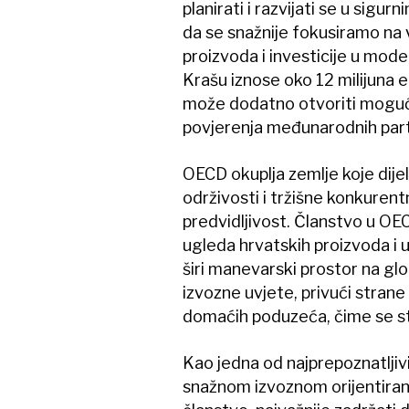
planirati i razvijati se u sig
da se snažnije fokusiramo na v
proizvoda i investicije u mod
Krašu iznose oko 12 milijuna 
može dodatno otvoriti mogućn
povjerenja međunarodnih par
OECD okuplja zemlje koje dije
održivosti i tržišne konkurent
predvidljivost. Članstvo u O
ugleda hrvatskih proizvoda 
širi manevarski prostor na glo
izvozne uvjete, privući strane
domaćih poduzeća, čime se stv
Kao jedna od najprepoznatljiv
snažnom izvoznom orijentirano