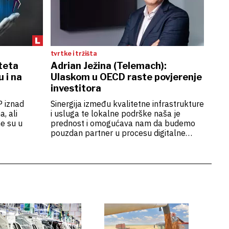
tvrtke i tržišta
teta
Adrian Ježina (Telemach):
 i na
Ulaskom u OECD raste povjerenje
investitora
P iznad
Sinergija između kvalitetne infrastrukture
, ali
i usluga te lokalne podrške naša je
ne su u
prednost i omogućava nam da budemo
pouzdan partner u procesu digitalne
transformacije