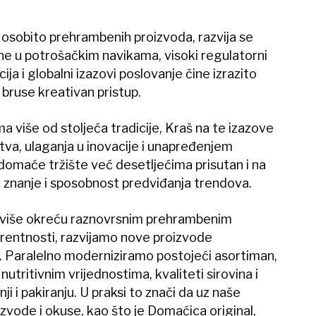
, osobito prehrambenih proizvoda, razvija se
ne u potrošačkim navikama, visoki regulatorni
ija i globalni izazovi poslovanje čine izrazito
bruse kreativan pristup.
a više od stoljeća tradicije, Kraš na te izazove
va, ulaganja u inovacije i unapređenjem
 domaće tržište već desetljećima prisutan i na
znanje i sposobnost predviđanja trendova.
e više okreću raznovrsnim prehrambenim
arentnosti, razvijamo nove proizvode
. Paralelno moderniziramo postojeći asortiman,
utritivnim vrijednostima, kvaliteti sirovina i
i i pakiranju. U praksi to znači da uz naše
vode i okuse, kao što je Domaćica original,