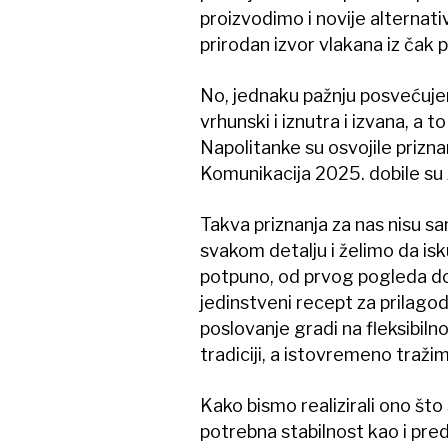
proizvodimo i novije alternat
prirodan izvor vlakana iz čak p
No, jednaku pažnju posvećujem
vrhunski i iznutra i izvana, a
Napolitanke su osvojile prizna
Komunikacija 2025. dobile su 
Takva priznanja za nas nisu s
svakom detalju i želimo da is
potpuno, od prvog pogleda do 
jedinstveni recept za prilago
poslovanje gradi na fleksibilnost
tradiciji, a istovremeno tražimo
Kako bismo realizirali ono što 
potrebna stabilnost kao i pred