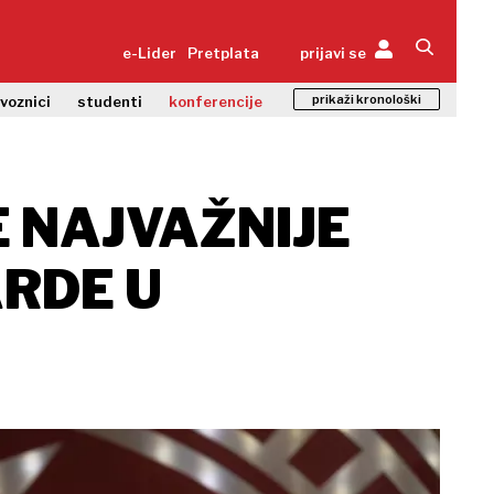
e-Lider
Pretplata
prijavi se
prikaži kronološki
zvoznici
studenti
konferencije
E NAJVAŽNIJE
ARDE U