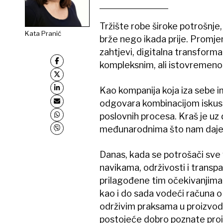
Tržište robe široke potrošnje
Kata Pranić
brže nego ikada prije. Promje
zahtjevi, digitalna transformac
kompleksnim, ali istovremeno 
Kao kompanija koja iza sebe im
odgovara kombinacijom iskust
poslovnih procesa. Kraš je uz
međunarodnima što nam daje 
Danas, kada se potrošači sv
navikama, održivosti i transp
prilagođene tim očekivanjima
kao i do sada vodeći računa o n
održivim praksama u proizvodnj
postojeće dobro poznate proiz