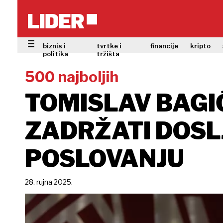
biznis i
tvrtke i
financije
kripto
politika
tržišta
500 najboljih
TOMISLAV BAGIĆ
ZADRŽATI DOSL
POSLOVANJU
28. rujna 2025.