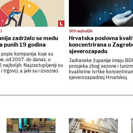
ti
500 najboljih
nija zadržalo se među
Hrvatska poslovna kvali
a punih 19 godina
koncentrirana u Zagrebu
sjeverozapadu
i popis kompanija koje su
e, od 2007. do danas, u
Jadranske županije imaju BD
 najboljih. Najzastupljeniji su
prosjeka zbog sezone i turizma
 trgovci, a jaki su i izvoznici
kvalitetne tvrtke koncentrira
sjeverozapadnoj Hrvatskoj.