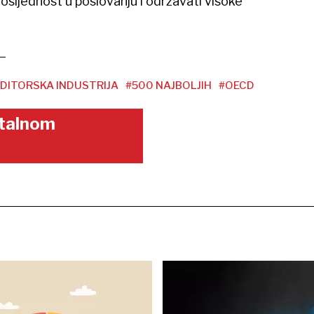
dosljednost u poslovanju i održavati visoke
DITORSKA INDUSTRIJA
#500 NAJBOLJIH
#OECD
gitalnom