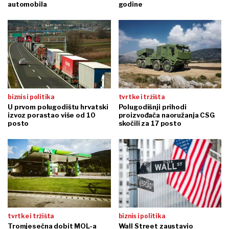
automobila
godine
biznis i politika
tvrtke i tržišta
U prvom polugodištu hrvatski
Polugodišnji prihodi
izvoz porastao više od 10
proizvođača naoružanja CSG
posto
skočili za 17 posto
tvrtke i tržišta
biznis i politika
Tromjesečna dobit MOL-a
Wall Street zaustavio