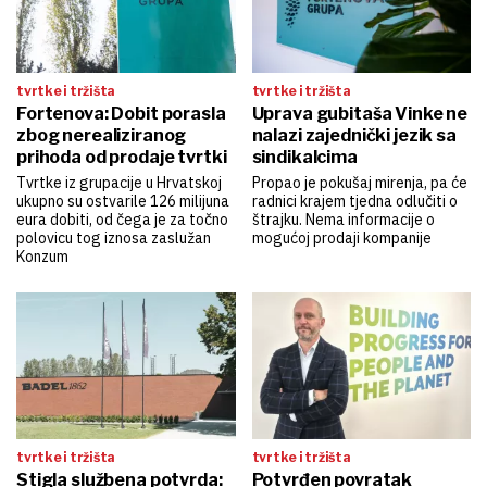
tvrtke i tržišta
tvrtke i tržišta
Fortenova: Dobit porasla
Uprava gubitaša Vinke ne
zbog nerealiziranog
nalazi zajednički jezik sa
prihoda od prodaje tvrtki
sindikalcima
Tvrtke iz grupacije u Hrvatskoj
Propao je pokušaj mirenja, pa će
ukupno su ostvarile 126 milijuna
radnici krajem tjedna odlučiti o
eura dobiti, od čega je za točno
štrajku. Nema informacije o
polovicu tog iznosa zaslužan
mogućoj prodaji kompanije
Konzum
tvrtke i tržišta
tvrtke i tržišta
Stigla službena potvrda:
Potvrđen povratak