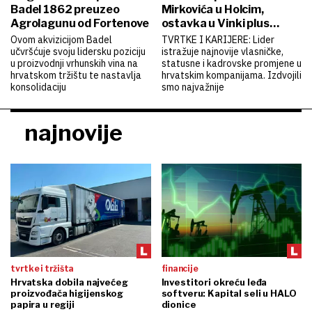
Badel 1862 preuzeo
Mirkovića u Holcim,
Agrolagunu od Fortenove
ostavka u Vinki plus…
Ovom akvizicijom Badel
TVRTKE I KARIJERE: Lider
učvršćuje svoju lidersku poziciju
istražuje najnovije vlasničke,
u proizvodnji vrhunskih vina na
statusne i kadrovske promjene u
hrvatskom tržištu te nastavlja
hrvatskim kompanijama. Izdvojili
konsolidaciju
smo najvažnije
najnovije
tvrtke i tržišta
financije
Hrvatska dobila najvećeg
Investitori okreću leđa
proizvođača higijenskog
softveru: Kapital seli u HALO
papira u regiji
dionice