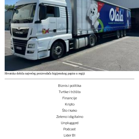
Hrvatska dobila najvećeg proizvođača higijenskog papira u regiji
Biznis i politika
Tvrtke i tržišta
Financije
Kripto
Što i kako
Zeleno i digitalno
Unplugged
Podcast
Lider BI