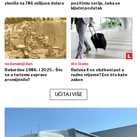
skočila na 786 milijuna dolara
pozitivnu seriju, čeka se
ključni podatak
na današnji dan
što i kako
Rekordne 1986. i 2025.: Što
Računa li se službeni put u
se u turizmu zapravo
radno vrijeme? Evo što kaže
promijenilo?
zakon
UČITAJ VIŠE