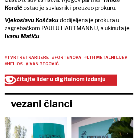
Kordić
ostao je suvlasnik i preuzeo prokuru.
Vjekoslavu Koščaku
dodijeljena je prokura u
zagrebačkom PAULU HARTMANNU, a ukinuta je
Ivanu Matiću
.
#TVRTKE I KARIJERE
#FORTENOVA
#LTH METALNI LIJEV
#HELIOS
#IVAN BEGOVIĆ
čitajte lider u digitalnom izdanju
vezani članci