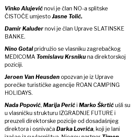
Vinko Alujević
novi je član NO-a splitske
ČISTOĆE umjesto
Jasne Tolić.
Damir Kaluđer
novi je član Uprave SLATINSKE
BANKE.
Nino Gotal
pridružio se vlasniku zagrebačkog
MEDICOMA
Tomislavu Krsniku
na direktorskoj
poziciji.
Jeroen Van Heusden
opozvan je iz Uprave
porečke turističke agencije ROAN CAMPING
HOLIDAYS.
Nada Popović
,
Marija Perić
i
Marko Škrtić
ušli su
u vlasničku strukturu IZGRADNJE FUTURE i
preuzeli direktorske pozicije od dosadašnjeg
direktora i osnivača
Darka Lovrića
, koji je lani
izašao iz suvlasništva. Njegov partner
Timon