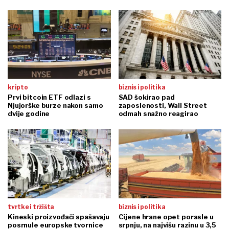
kripto
biznis i politika
Prvi bitcoin ETF odlazi s
SAD šokirao pad
Njujorške burze nakon samo
zaposlenosti, Wall Street
dvije godine
odmah snažno reagirao
tvrtke i tržišta
biznis i politika
Kineski proizvođači spašavaju
Cijene hrane opet porasle u
posrnule europske tvornice
srpnju, na najvišu razinu u 3,5