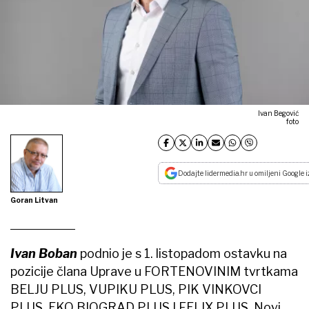
Ivan Begović
foto
Dodajte lidermedia.hr u omiljeni Google i
Goran Litvan
Ivan Boban
podnio je s 1. listopadom ostavku na
pozicije člana Uprave u FORTENOVINIM tvrtkama
BELJU PLUS, VUPIKU PLUS, PIK VINKOVCI
PLUS, EKO BIOGRAD PLUS I FELIX PLUS. Novi