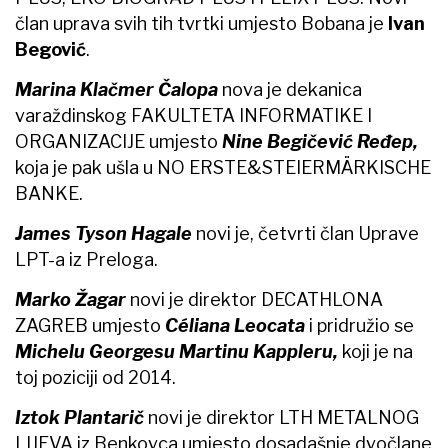
član uprava svih tih tvrtki umjesto Bobana je
Ivan
Begović
.
Marina Klačmer Čalopa
nova je dekanica
varaždinskog FAKULTETA INFORMATIKE I
ORGANIZACIJE umjesto
Nine Begičević Ređep,
koja je pak ušla u NO ERSTE&STEIERMÄRKISCHE
BANKE.
James Tyson Hagale
novi je, četvrti član Uprave
LPT-a iz Preloga.
Marko Žagar
novi je direktor DECATHLONA
ZAGREB umjesto
Céliana Leocata
i pridružio se
Michelu Georgesu Martinu Kappleru,
koji je na
toj poziciji od 2014.
Iztok Plantarič
novi je direktor LTH METALNOG
LIJEVA iz Benkovca umjesto dosadašnje dvočlane