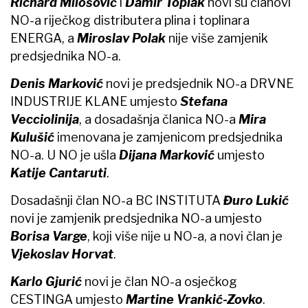
Richard Milošovič
i
Damir Toplak
novi su članovi
NO-a riječkog distributera plina i toplinara
ENERGA, a
Miroslav Polak
nije više zamjenik
predsjednika NO-a.
Denis Marković
novi je predsjednik NO-a DRVNE
INDUSTRIJE KLANE umjesto
Stefana
Vecciolinija
, a dosadašnja članica NO-a
Mira
Kulušić
imenovana je zamjenicom predsjednika
NO-a. U NO je ušla
Dijana Marković
umjesto
Katije Cantaruti
.
Dosadašnji član NO-a BC INSTITUTA
Đuro Lukić
novi je zamjenik predsjednika NO-a umjesto
Borisa Varge
, koji više nije u NO-a, a novi član je
Vjekoslav Horvat
.
Karlo Gjurić
novi je član NO-a osječkog
CESTINGA umjesto
Martine Vrankić-Zovko
.