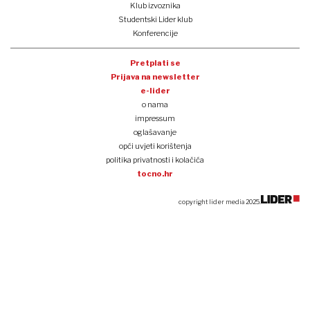
Klub izvoznika
Studentski Lider klub
Konferencije
Pretplati se
Prijava na newsletter
e-lider
o nama
impressum
oglašavanje
opći uvjeti korištenja
politika privatnosti i kolačića
tocno.hr
copyright lider media 2025.