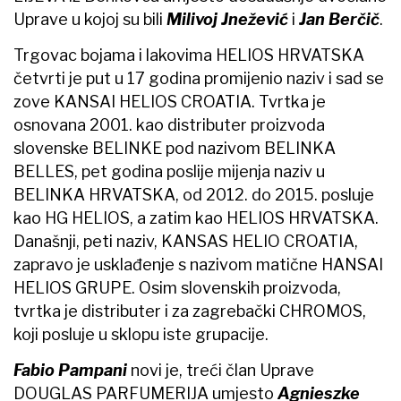
Uprave u kojoj su bili
Milivoj Jnežević
i
Jan Berčič
.
Trgovac bojama i lakovima HELIOS HRVATSKA
četvrti je put u 17 godina promijenio naziv i sad se
zove KANSAI HELIOS CROATIA. Tvrtka je
osnovana 2001. kao distributer proizvoda
slovenske BELINKE pod nazivom BELINKA
BELLES, pet godina poslije mijenja naziv u
BELINKA HRVATSKA, od 2012. do 2015. posluje
kao HG HELIOS, a zatim kao HELIOS HRVATSKA.
Današnji, peti naziv, KANSAS HELIO CROATIA,
zapravo je usklađenje s nazivom matične HANSAI
HELIOS GRUPE. Osim slovenskih proizvoda,
tvrtka je distributer i za zagrebački CHROMOS,
koji posluje u sklopu iste grupacije.
Fabio
Pampani
novi je, treći član Uprave
DOUGLAS PARFUMERIJA umjesto
Agnieszke