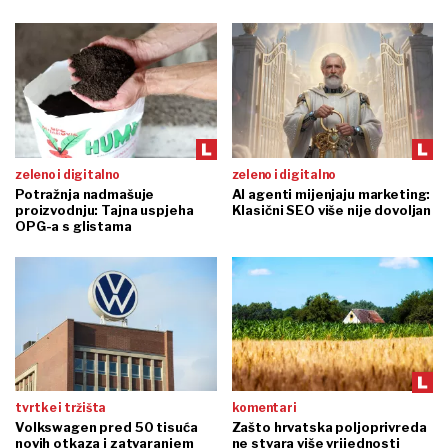
zeleno i digitalno
zeleno i digitalno
Potražnja nadmašuje
AI agenti mijenjaju marketing:
proizvodnju: Tajna uspjeha
Klasični SEO više nije dovoljan
OPG-a s glistama
tvrtke i tržišta
komentari
Volkswagen pred 50 tisuća
Zašto hrvatska poljoprivreda
novih otkaza i zatvaranjem
ne stvara više vrijednosti