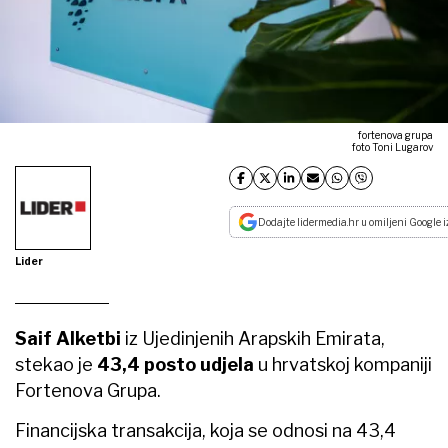
fortenova grupa
foto Toni Lugarov
Dodajte lidermedia.hr u omiljeni Google i
Lider
Saif Alketbi
iz Ujedinjenih Arapskih Emirata,
stekao je
43,4 posto udjela
u hrvatskoj kompaniji
Fortenova Grupa.
Financijska transakcija, koja se odnosi na 43,4