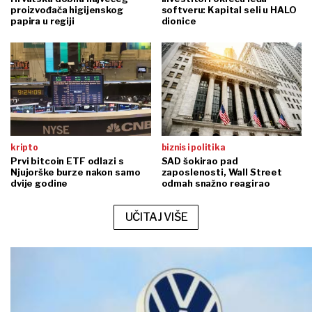
proizvođača higijenskog
softveru: Kapital seli u HALO
papira u regiji
dionice
kripto
biznis i politika
Prvi bitcoin ETF odlazi s
SAD šokirao pad
Njujorške burze nakon samo
zaposlenosti, Wall Street
dvije godine
odmah snažno reagirao
UČITAJ VIŠE