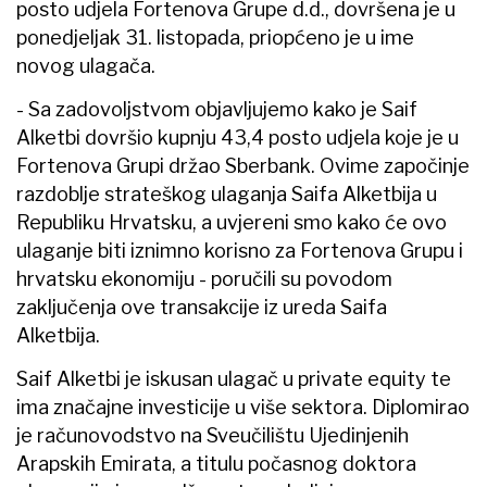
posto udjela Fortenova Grupe d.d., dovršena je u
ponedjeljak 31. listopada, priopćeno je u ime
novog ulagača.
- Sa zadovoljstvom objavljujemo kako je Saif
Alketbi dovršio kupnju 43,4 posto udjela koje je u
Fortenova Grupi držao Sberbank. Ovime započinje
razdoblje strateškog ulaganja Saifa Alketbija u
Republiku Hrvatsku, a uvjereni smo kako će ovo
ulaganje biti iznimno korisno za Fortenova Grupu i
hrvatsku ekonomiju - poručili su povodom
zaključenja ove transakcije iz ureda Saifa
Alketbija.
Saif Alketbi je iskusan ulagač u private equity te
ima značajne investicije u više sektora. Diplomirao
je računovodstvo na Sveučilištu Ujedinjenih
Arapskih Emirata, a titulu počasnog doktora