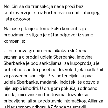
No, čini se da transakcija neće proći bez
kontroverzi jer su iz Fortenove na upit Jutarnjeg
lista odgovorili:
Na naše pitanje o tome kako komentiraju
preuzimanje stigao je oštar odgovor iz same
kompanije:
- Fortenova grupa nema nikakva službena
saznanja o prodaji udjela Sberbanke. Imovina
Sberbanke je pod sankcijama i za kupoprodaju je
potrebno ishoditi posebne dozvole tijela nadležnih
za provedbu sankcija. Prvi potencijalni kupac
udjela Sberbanke, mađarski Indotek, te dozvole
nije uspio ishoditi. U drugom pokušaju odnosno
prodaji mirovinskim fondovima dozvole su
pribavljene, ali su predstavnici njemačkog Allianza
u Nadzornom odboru AZ fonda zaustavili