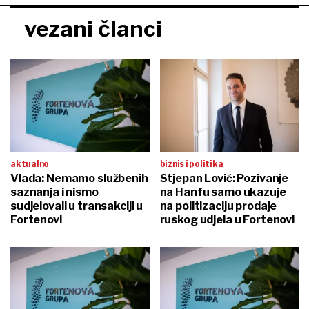
vezani članci
aktualno
biznis i politika
Vlada: Nemamo službenih
Stjepan Lović: Pozivanje
saznanja i nismo
na Hanfu samo ukazuje
sudjelovali u transakciji u
na politizaciju prodaje
Fortenovi
ruskog udjela u Fortenovi