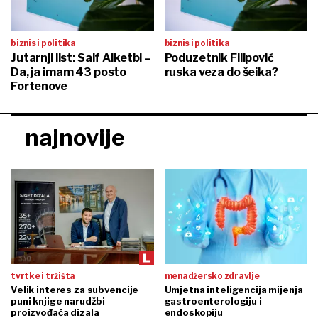
biznis i politika
biznis i politika
Jutarnji list: Saif Alketbi –
Poduzetnik Filipović
Da, ja imam 43 posto
ruska veza do šeika?
Fortenove
najnovije
tvrtke i tržišta
menadžersko zdravlje
Velik interes za subvencije
Umjetna inteligencija mijenja
puni knjige narudžbi
gastroenterologiju i
proizvođača dizala
endoskopiju