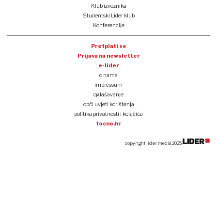
Klub izvoznika
Studentski Lider klub
Konferencije
Pretplati se
Prijava na newsletter
e-lider
o nama
impressum
oglašavanje
opći uvjeti korištenja
politika privatnosti i kolačića
tocno.hr
copyright lider media 2025.