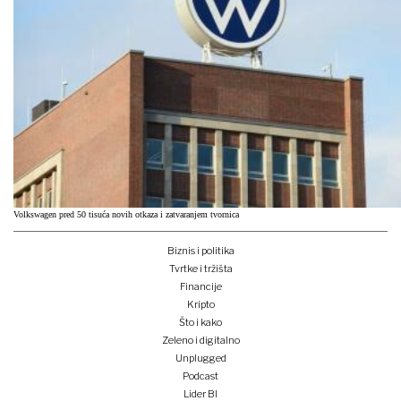
Volkswagen pred 50 tisuća novih otkaza i zatvaranjem tvornica
Biznis i politika
Tvrtke i tržišta
Financije
Kripto
Što i kako
Zeleno i digitalno
Unplugged
Podcast
Lider BI