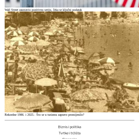
Wall Street zaustavio pozitivnu seriju, čeka se ključni podatak
Rekordne 1986. i 2025.: Što se u turizmu zapravo promijenilo?
Biznis i politika
Tvrtke i tržišta