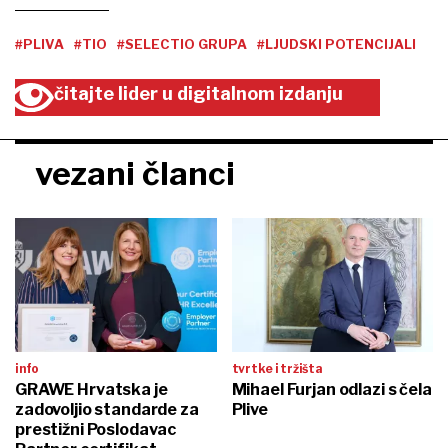
#PLIVA
#TIO
#SELECTIO GRUPA
#LJUDSKI POTENCIJALI
čitajte lider u digitalnom izdanju
vezani članci
info
tvrtke i tržišta
GRAWE Hrvatska je
Mihael Furjan odlazi s čela
zadovoljio standarde za
Plive
prestižni Poslodavac