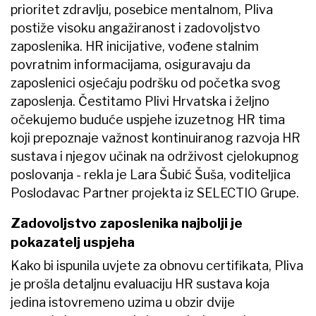
prioritet zdravlju, posebice mentalnom, Pliva
postiže visoku angažiranost i zadovoljstvo
zaposlenika. HR inicijative, vođene stalnim
povratnim informacijama, osiguravaju da
zaposlenici osjećaju podršku od početka svog
zaposlenja. Čestitamo Plivi Hrvatska i željno
očekujemo buduće uspjehe izuzetnog HR tima
koji prepoznaje važnost kontinuiranog razvoja HR
sustava i njegov učinak na održivost cjelokupnog
poslovanja - rekla je Lara Šubić Šuša, voditeljica
Poslodavac Partner projekta iz SELECTIO Grupe.
Zadovoljstvo zaposlenika najbolji je
pokazatelj uspjeha
Kako bi ispunila uvjete za obnovu certifikata, Pliva
je prošla detaljnu evaluaciju HR sustava koja
jedina istovremeno uzima u obzir dvije