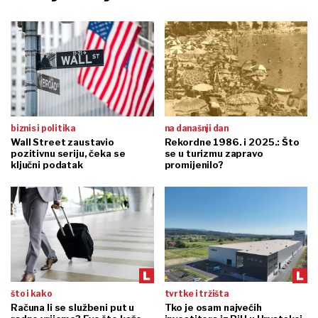
biznis i politika
na današnji dan
Wall Street zaustavio
Rekordne 1986. i 2025.: Što
pozitivnu seriju, čeka se
se u turizmu zapravo
ključni podatak
promijenilo?
što i kako
tvrtke i tržišta
Računa li se službeni put u
Tko je osam najvećih