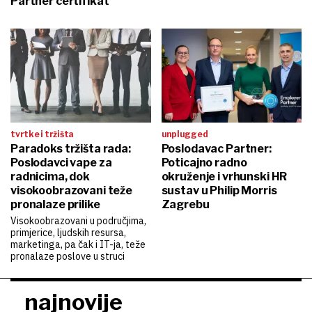
Partner certifikat
tvrtke i tržišta
unplugged
Paradoks tržišta rada:
Poslodavac Partner:
Poslodavci vape za
Poticajno radno
radnicima, dok
okruženje i vrhunski HR
visokoobrazovani teže
sustav u Philip Morris
pronalaze prilike
Zagrebu
Visokoobrazovani u područjima,
primjerice, ljudskih resursa,
marketinga, pa čak i IT-ja, teže
pronalaze poslove u struci
najnovije