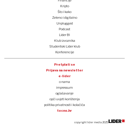
Financije
Kripto
Što i kako
Zeleno i digitalno
Unplugged
Podcast
Lider BI
Klub izvoznika
Studentski Lider klub
Konferencije
Pretplati se
Prijava na newsletter
e-lider
o nama
impressum
oglašavanje
opći uvjeti korištenja
politika privatnosti i kolačića
tocno.hr
copyright lider media 2025.