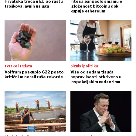
Hrvatska treća u EU po rastu
Intesa Sanpaolo smanjuje
troškova javnih usluga
izloženost bitcoinu dok
kupuje ethereum
tvrtke i tržišta
biznis i politika
Volfram poskupio 622 posto,
Više od sedam tisuća
kritični minerali ruše rekorde
nepravilnosti otkriveno u
inspekcijskim nadzorima