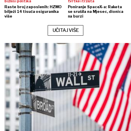
biznis i politika
tvrtke i tržišta
Raste broj zaposlenih: HZMO
Poniranje SpaceX-a: Raketa
bilježi 14 tisuća osiguranika
se srušila na Mjesec, dionica
više
na burzi
UČITAJ VIŠE