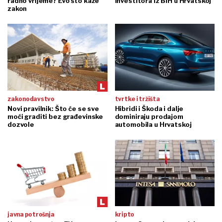
radno vrijeme? Evo što kaže
investitora iz BiH u Hrvatskoj
zakon
zakonodavstvo
tvrtke i tržišta
Novi pravilnik: Što će se sve
Hibridi i Škoda i dalje
moći graditi bez građevinske
dominiraju prodajom
dozvole
automobila u Hrvatskoj
javna potrošnja
kripto