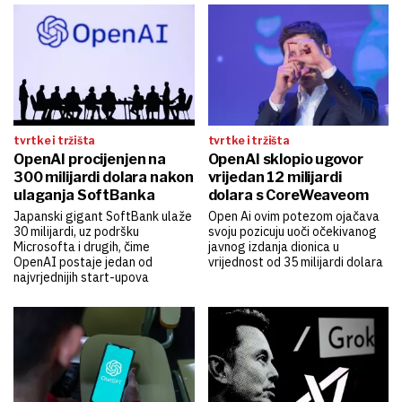
tvrtke i tržišta
tvrtke i tržišta
OpenAI procijenjen na
OpenAI sklopio ugovor
300 milijardi dolara nakon
vrijedan 12 milijardi
ulaganja SoftBanka
dolara s CoreWeaveom
Japanski gigant SoftBank ulaže
Open Ai ovim potezom ojačava
30 milijardi, uz podršku
svoju pozicuju uoči očekivanog
Microsofta i drugih, čime
javnog izdanja dionica u
OpenAI postaje jedan od
vrijednost od 35 milijardi dolara
najvrjednijih start-upova