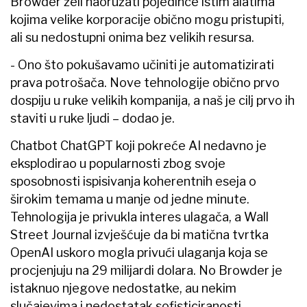
Browder želi naoružati pojedince istim alatima
kojima velike korporacije obično mogu pristupiti,
ali su nedostupni onima bez velikih resursa.
- Ono što pokušavamo učiniti je automatizirati
prava potrošača. Nove tehnologije obično prvo
dospiju u ruke velikih kompanija, a naš je cilj prvo ih
staviti u ruke ljudi – dodao je.
Chatbot ChatGPT koji pokreće AI nedavno je
eksplodirao u popularnosti zbog svoje
sposobnosti ispisivanja koherentnih eseja o
širokim temama u manje od jedne minute.
Tehnologija je privukla interes ulagača, a Wall
Street Journal izvješćuje da bi matična tvrtka
OpenAI uskoro mogla privući ulaganja koja se
procjenjuju na 29 milijardi dolara. No Browder je
istaknuo njegove nedostatke, au nekim
slučajevima i nedostatak sofisticiranosti.