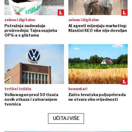
zeleno i digitalno
zeleno i digitalno
Potražnja nadmašuje
AI agenti mijenjaju marketing:
proizvodnju: Tajna uspjeha
Klasični SEO više nije dovoljan
OPG-a s glistama
tvrtke i tržišta
komentari
Volkswagen pred 50 tisuća
Zašto hrvatska poljoprivreda
novih otkaza i zatvaranjem
ne stvara više vrijednosti
tvornica
UČITAJ VIŠE