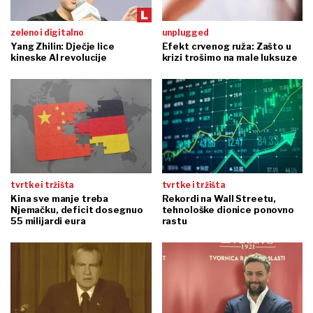
zeleno i digitalno
unplugged
Yang Zhilin: Dječje lice
Efekt crvenog ruža: Zašto u
kineske AI revolucije
krizi trošimo na male luksuze
tvrtke i tržišta
tvrtke i tržišta
Kina sve manje treba
Rekordi na Wall Streetu,
Njemačku, deficit dosegnuo
tehnološke dionice ponovno
55 milijardi eura
rastu