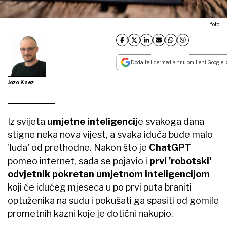
foto
Dodajte lidermedia.hr u omiljeni Google i
Jozo Knez
Iz svijeta
umjetne inteligencij
e svakoga dana
stigne neka nova vijest, a svaka iduća bude malo
'luđa' od prethodne. Nakon što je
ChatGPT
pomeo internet, sada se pojavio i
prvi 'robotski'
odvjetnik pokretan umjetnom inteligencijom
koji će idućeg mjeseca u po prvi puta braniti
optuženika na sudu i pokušati ga spasiti od gomile
prometnih kazni koje je dotični nakupio.