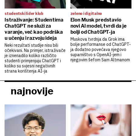
studentski lider klub
zeleno i digitalno
Istraživanje: Studentima
Elon Musk predstavio
ChatGPT ne služi za
novi AI model, tvrdi da je
varanje, već kao podrška
bolji od ChatGPT-ja
u učenju i razvoju ideja
Muskova tvrdnja da Grok ima
bolje performanse od ChatGPT-
Neki rezultati studije nisu bili
ja dodatno povećava njegovo
očekivani. Na primjer, istraživače
suparništvo s OpenAI-jem i
je iznenadilo koliko različito
njegovim šefom Sam Altmanom
studenti primjenjuju ChatGPT i
koliko su svjesni negativnih
strana korištenja AI-ja
najnovije