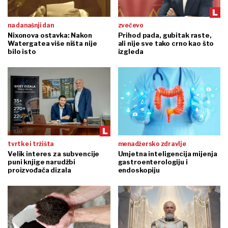
na današnji dan
zvečevo
Nixonova ostavka: Nakon
Prihod pada, gubitak raste,
Watergatea više ništa nije
ali nije sve tako crno kao što
bilo isto
izgleda
tvrtke i tržišta
menadžersko zdravlje
Velik interes za subvencije
Umjetna inteligencija mijenja
puni knjige narudžbi
gastroenterologiju i
proizvođača dizala
endoskopiju