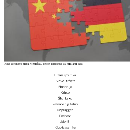
Kina sve manje treba Njemačku, deficit dosegnuo 55 milijardi eura
Biznis i politika
Tvrtke i tržišta
Financije
Kripto
Što i kako
Zeleno i digitalno
Unplugged
Podcast
Lider BI
Klub izvoznika