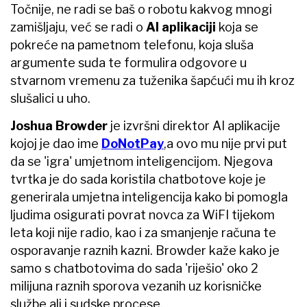
Točnije, ne radi se baš o robotu kakvog mnogi
zamišljaju, već se radi o
AI aplikaciji
koja se
pokreće na pametnom telefonu, koja sluša
argumente suda te formulira odgovore u
stvarnom vremenu za tuženika šapćući mu ih kroz
slušalici u uho.
Joshua Browder
je izvršni direktor AI aplikacije
kojoj je dao ime
DoNotPay
,a ovo mu nije prvi put
da se 'igra' umjetnom inteligencijom. Njegova
tvrtka je do sada koristila chatbotove koje je
generirala umjetna inteligencija kako bi pomogla
ljudima osigurati povrat novca za WiFI tijekom
leta koji nije radio, kao i za smanjenje računa te
osporavanje raznih kazni. Browder kaže kako je
samo s chatbotovima do sada 'riješio' oko 2
milijuna raznih sporova vezanih uz korisničke
službe ali i sudske procese.