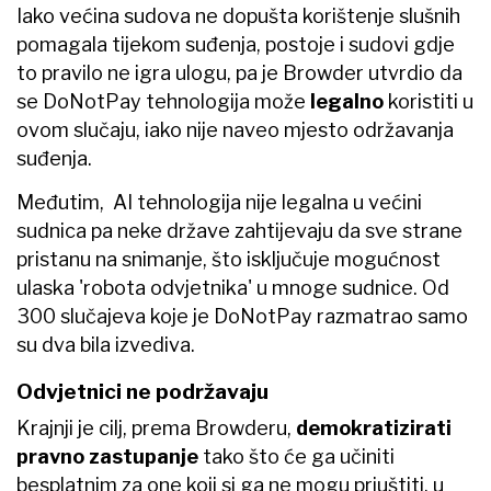
Iako većina sudova ne dopušta korištenje slušnih
pomagala tijekom suđenja, postoje i sudovi gdje
to pravilo ne igra ulogu, pa je Browder utvrdio da
se DoNotPay tehnologija može
legalno
koristiti u
ovom slučaju, iako nije naveo mjesto održavanja
suđenja.
Međutim, AI tehnologija nije legalna u većini
sudnica pa neke države zahtijevaju da sve strane
pristanu na snimanje, što isključuje mogućnost
ulaska 'robota odvjetnika' u mnoge sudnice. Od
300 slučajeva koje je DoNotPay razmatrao samo
su dva bila izvediva.
Odvjetnici ne podržavaju
Krajnji je cilj, prema Browderu,
demokratizirati
pravno zastupanje
tako što će ga učiniti
besplatnim za one koji si ga ne mogu priuštiti, u