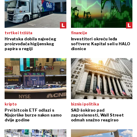
tvrtke i tržišta
financije
Hrvatska dobila najvećeg
Investitori okreću leđa
proizvođača higijenskog
softveru: Kapital seli u HALO
papira u regiji
dionice
kripto
biznis i politika
Prvi bitcoin ETF odlazi s
SAD šokirao pad
Njujorške burze nakon samo
zaposlenosti, Wall Street
dvije godine
odmah snažno reagirao