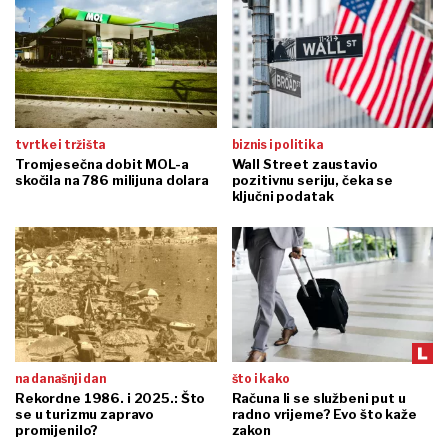
tvrtke i tržišta
biznis i politika
Tromjesečna dobit MOL-a
Wall Street zaustavio
skočila na 786 milijuna dolara
pozitivnu seriju, čeka se
ključni podatak
na današnji dan
što i kako
Rekordne 1986. i 2025.: Što
Računa li se službeni put u
se u turizmu zapravo
radno vrijeme? Evo što kaže
promijenilo?
zakon