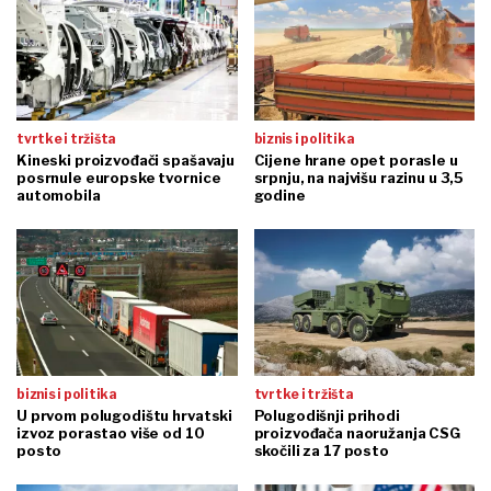
tvrtke i tržišta
biznis i politika
Kineski proizvođači spašavaju
Cijene hrane opet porasle u
posrnule europske tvornice
srpnju, na najvišu razinu u 3,5
automobila
godine
biznis i politika
tvrtke i tržišta
U prvom polugodištu hrvatski
Polugodišnji prihodi
izvoz porastao više od 10
proizvođača naoružanja CSG
posto
skočili za 17 posto