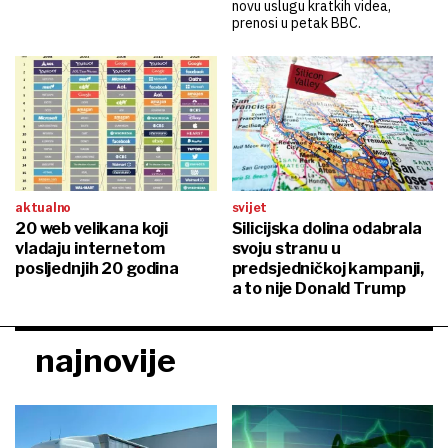
novu uslugu kratkih videa,
prenosi u petak BBC.
aktualno
svijet
20 web velikana koji
Silicijska dolina odabrala
vladaju internetom
svoju stranu u
posljednjih 20 godina
predsjedničkoj kampanji,
a to nije Donald Trump
najnovije