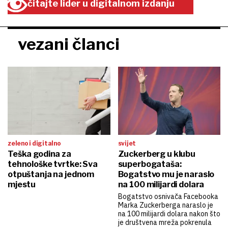
čitajte lider u digitalnom izdanju
vezani članci
zeleno i digitalno
svijet
Teška godina za
Zuckerberg u klubu
tehnološke tvrtke: Sva
superbogataša:
otpuštanja na jednom
Bogatstvo mu je naraslo
mjestu
na 100 milijardi dolara
Bogatstvo osnivača Facebooka
Marka Zuckerberga naraslo je
na 100 milijardi dolara nakon što
je društvena mreža pokrenula