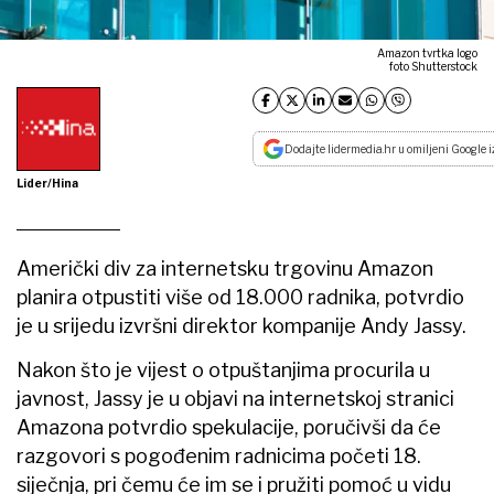
Amazon tvrtka logo
foto Shutterstock
Dodajte lidermedia.hr u omiljeni Google i
Lider/Hina
Američki div za internetsku trgovinu Amazon
planira otpustiti više od 18.000 radnika, potvrdio
je u srijedu izvršni direktor kompanije Andy Jassy.
Nakon što je vijest o otpuštanjima procurila u
javnost, Jassy je u objavi na internetskoj stranici
Amazona potvrdio spekulacije, poručivši da će
razgovori s pogođenim radnicima početi 18.
siječnja, pri čemu će im se i pružiti pomoć u vidu