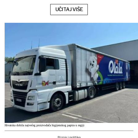
UČITAJ VIŠE
Hrvatska dobila najvećeg proizvođača higijenskog papira u regiji
Biznis i politika