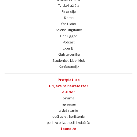
Tvrtke i tržišta
Financije
Kripto
Što i kako
Zeleno i digitalno
Unplugged
Podcast
Lider BI
Klub izvoznika
Studentski Lider klub
Konferencije
Pretplati se
Prijava na newsletter
e-lider
o nama
impressum
oglašavanje
opći uvjeti korištenja
politika privatnosti i kolačića
tocno.hr