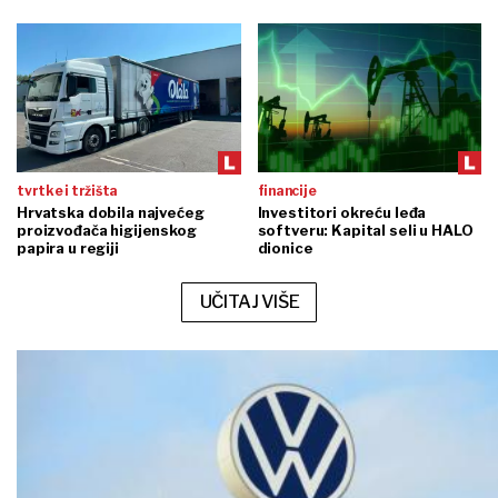
tvrtke i tržišta
financije
Hrvatska dobila najvećeg
Investitori okreću leđa
proizvođača higijenskog
softveru: Kapital seli u HALO
papira u regiji
dionice
UČITAJ VIŠE