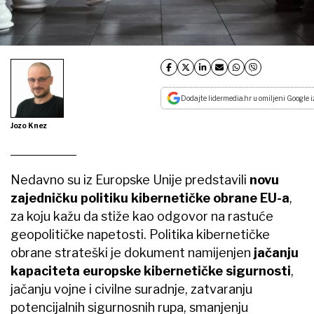
Dodajte lidermedia.hr u omiljeni Google i
Jozo Knez
Nedavno su iz Europske Unije predstavili
novu
zajedničku politiku kibernetičke obrane EU-a
,
za koju kažu da stiže kao odgovor na rastuće
geopolitičke napetosti. Politika kibernetičke
obrane strateški je dokument namijenjen
jačanju
kapaciteta europske kibernetičke sigurnosti
,
jačanju vojne i civilne suradnje, zatvaranju
potencijalnih sigurnosnih rupa, smanjenju