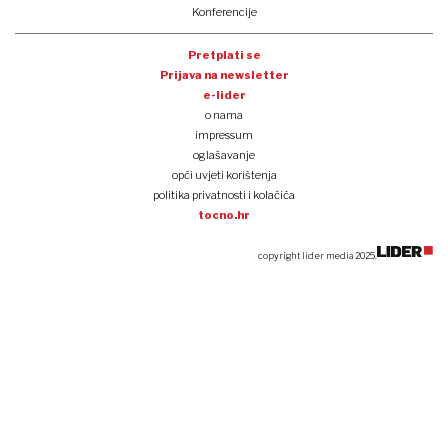
Konferencije
Pretplati se
Prijava na newsletter
e-lider
o nama
impressum
oglašavanje
opći uvjeti korištenja
politika privatnosti i kolačića
tocno.hr
copyright lider media 2025.