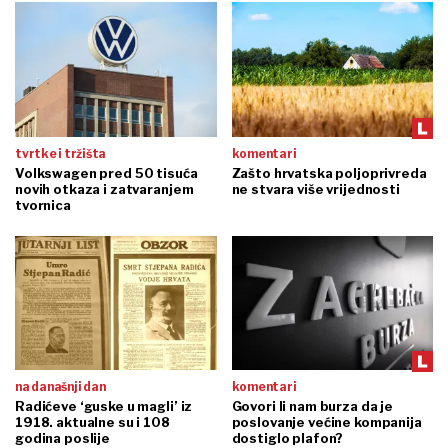
tvrtke i tržišta
komentari
Volkswagen pred 50 tisuća
Zašto hrvatska poljoprivreda
novih otkaza i zatvaranjem
ne stvara više vrijednosti
tvornica
na današnji dan
komentari
Radićeve ‘guske u magli’ iz
Govori li nam burza da je
1918. aktualne su i 108
poslovanje većine kompanija
godina poslije
dostiglo plafon?