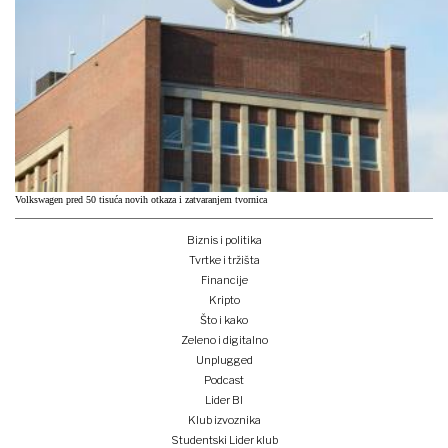
Volkswagen pred 50 tisuća novih otkaza i zatvaranjem tvornica
Biznis i politika
Tvrtke i tržišta
Financije
Kripto
Što i kako
Zeleno i digitalno
Unplugged
Podcast
Lider BI
Klub izvoznika
Studentski Lider klub