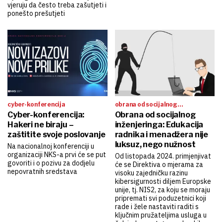
vjeruju da često treba zašutjeti i
ponešto prešutjeti
cyber-konferencija
obrana od socijalnog
Cyber-konferencija:
inženjeringa
Obrana od socijalnog
Hakeri ne biraju –
inženjeringa: Edukacija
zaštitite svoje poslovanje
radnika i menadžera nije
luksuz, nego nužnost
Na nacionalnoj konferenciji u
organizaciji NKS-a prvi će se put
Od listopada 2024. primjenjivat
govoriti i o pozivu za dodjelu
će se Direktiva o mjerama za
nepovratnih sredstava
visoku zajedničku razinu
kibersigurnosti diljem Europske
unije, tj. NIS2, za koju se moraju
pripremati svi poduzetnici koji
rade i žele nastaviti raditi s
ključnim pružateljima usluga u