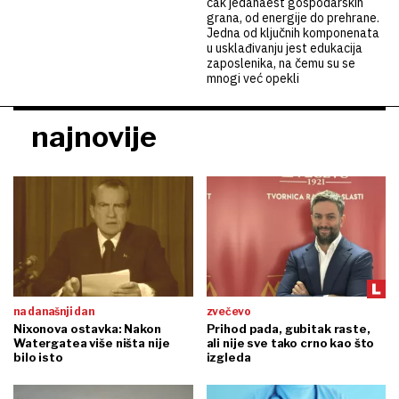
čak jedanaest gospodarskih
grana, od energije do prehrane.
Jedna od ključnih komponenata
u usklađivanju jest edukacija
zaposlenika, na čemu su se
mnogi već opekli
najnovije
na današnji dan
zvečevo
Nixonova ostavka: Nakon
Prihod pada, gubitak raste,
Watergatea više ništa nije
ali nije sve tako crno kao što
bilo isto
izgleda