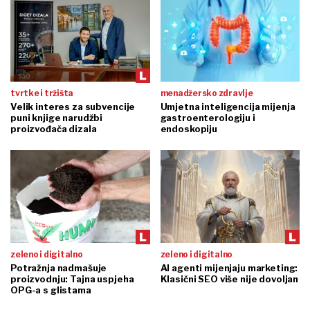
tvrtke i tržišta
menadžersko zdravlje
Velik interes za subvencije
Umjetna inteligencija mijenja
puni knjige narudžbi
gastroenterologiju i
proizvođača dizala
endoskopiju
zeleno i digitalno
zeleno i digitalno
Potražnja nadmašuje
AI agenti mijenjaju marketing:
proizvodnju: Tajna uspjeha
Klasični SEO više nije dovoljan
OPG-a s glistama