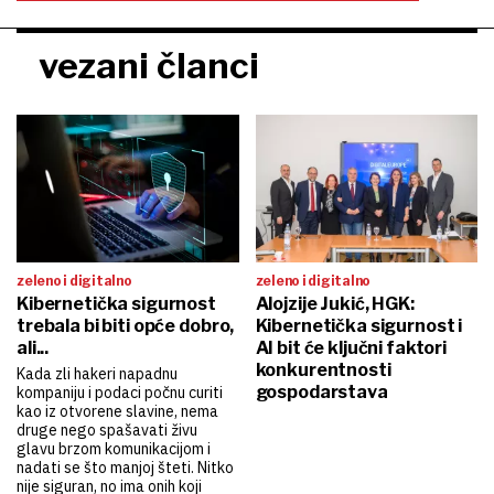
vezani članci
zeleno i digitalno
zeleno i digitalno
Kibernetička sigurnost
Alojzije Jukić, HGK:
trebala bi biti opće dobro,
Kibernetička sigurnost i
ali...
AI bit će ključni faktori
konkurentnosti
Kada zli hakeri napadnu
gospodarstava
kompaniju i podaci počnu curiti
kao iz otvorene slavine, nema
druge nego spašavati živu
glavu brzom komunikacijom i
nadati se što manjoj šteti. Nitko
nije siguran, no ima onih koji