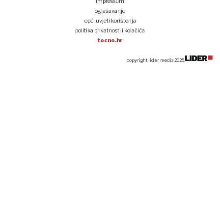
impressum
oglašavanje
opći uvjeti korištenja
politika privatnosti i kolačića
tocno.hr
copyright lider media 2025.