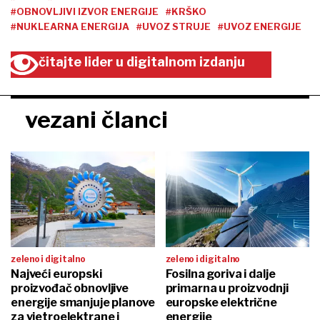
#OBNOVLJIVI IZVOR ENERGIJE
#KRŠKO
#NUKLEARNA ENERGIJA
#UVOZ STRUJE
#UVOZ ENERGIJE
čitajte lider u digitalnom izdanju
vezani članci
zeleno i digitalno
zeleno i digitalno
Najveći europski
Fosilna goriva i dalje
proizvođač obnovljive
primarna u proizvodnji
energije smanjuje planove
europske električne
za vjetroelektrane i
energije