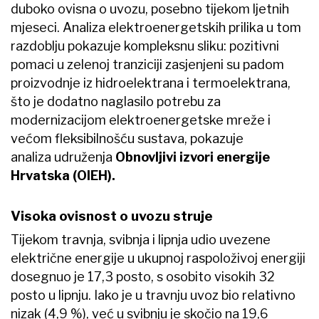
duboko ovisna o uvozu, posebno tijekom ljetnih
mjeseci. Analiza elektroenergetskih prilika u tom
razdoblju pokazuje kompleksnu sliku: pozitivni
pomaci u zelenoj tranziciji zasjenjeni su padom
proizvodnje iz hidroelektrana i termoelektrana,
što je dodatno naglasilo potrebu za
modernizacijom elektroenergetske mreže i
većom fleksibilnošću sustava, pokazuje
analiza udruženja
Obnovljivi izvori energije
Hrvatska (OIEH).
Visoka ovisnost o uvozu struje
Tijekom travnja, svibnja i lipnja udio uvezene
električne energije u ukupnoj raspoloživoj energiji
dosegnuo je 17,3 posto, s osobito visokih 32
posto u lipnju. Iako je u travnju uvoz bio relativno
nizak (4,9 %), već u svibnju je skočio na 19,6