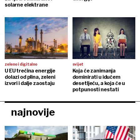
solarne elektrane
zeleno i digitalno
svijet
U EU trećina energije
Koja će zanimanja
dolazi od plina, zeleni
dominirati u idućem
izvori i dalje zaostaju
desetljeću, a koja će u
potpunosti nestati
najnovije