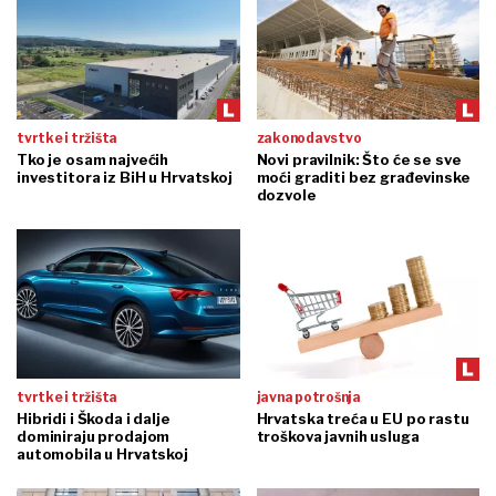
tvrtke i tržišta
zakonodavstvo
Tko je osam najvećih
Novi pravilnik: Što će se sve
investitora iz BiH u Hrvatskoj
moći graditi bez građevinske
dozvole
tvrtke i tržišta
javna potrošnja
Hibridi i Škoda i dalje
Hrvatska treća u EU po rastu
dominiraju prodajom
troškova javnih usluga
automobila u Hrvatskoj