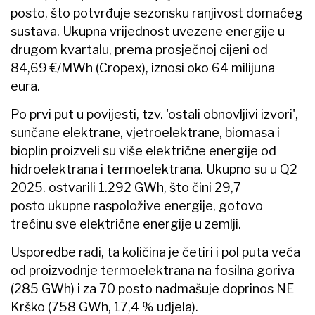
posto, što potvrđuje sezonsku ranjivost domaćeg
sustava. Ukupna vrijednost uvezene energije u
drugom kvartalu, prema prosječnoj cijeni od
84,69 €/MWh (Cropex), iznosi oko 64 milijuna
eura.
Po prvi put u povijesti, tzv. 'ostali obnovljivi izvori',
sunčane elektrane, vjetroelektrane, biomasa i
bioplin proizveli su više električne energije od
hidroelektrana i termoelektrana. Ukupno su u Q2
2025. ostvarili 1.292 GWh, što čini 29,7
posto ukupne raspoložive energije, gotovo
trećinu sve električne energije u zemlji.
Usporedbe radi, ta količina je četiri i pol puta veća
od proizvodnje termoelektrana na fosilna goriva
(285 GWh) i za 70 posto nadmašuje doprinos NE
Krško (758 GWh, 17,4 % udjela).