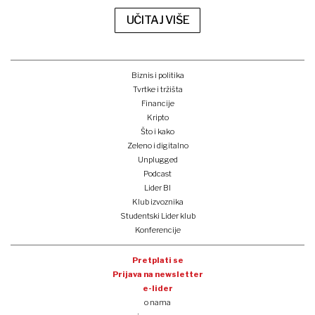
UČITAJ VIŠE
Biznis i politika
Tvrtke i tržišta
Financije
Kripto
Što i kako
Zeleno i digitalno
Unplugged
Podcast
Lider BI
Klub izvoznika
Studentski Lider klub
Konferencije
Pretplati se
Prijava na newsletter
e-lider
o nama