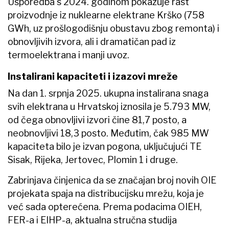
Usporedba s 2024. godinom pokazuje rast
proizvodnje iz nuklearne elektrane Krško (758
GWh, uz prošlogodišnju obustavu zbog remonta) i
obnovljivih izvora, ali i dramatičan pad iz
termoelektrana i manji uvoz.
Instalirani kapaciteti i izazovi mreže
Na dan 1. srpnja 2025. ukupna instalirana snaga
svih elektrana u Hrvatskoj iznosila je 5.793 MW,
od čega obnovljivi izvori čine 81,7 posto, a
neobnovljivi 18,3 posto. Međutim, čak 985 MW
kapaciteta bilo je izvan pogona, uključujući TE
Sisak, Rijeka, Jertovec, Plomin 1 i druge.
Zabrinjava činjenica da se značajan broj novih OIE
projekata spaja na distribucijsku mrežu, koja je
već sada opterećena. Prema podacima OIEH,
FER-a i EIHP-a, aktualna stručna studija