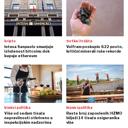
kripto
tvrtke i tržišta
Intesa Sanpaolo smanjuje
Volfram poskupio 622 posto,
izloženost bitcoinu dok
kritični minerali ruše rekorde
kupuje ethereum
biznis i politika
biznis i politika
Više od sedam tisuća
Raste broj zaposlenih: HZMO
nepravilnosti otkriveno u
bilježi 14 tisuća osiguranika
inspekcijskim nadzorima
više