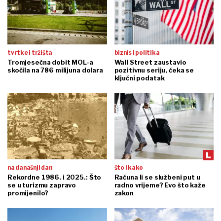
tvrtke i tržišta
biznis i politika
Tromjesečna dobit MOL-a
Wall Street zaustavio
skočila na 786 milijuna dolara
pozitivnu seriju, čeka se
ključni podatak
na današnji dan
što i kako
Rekordne 1986. i 2025.: Što
Računa li se službeni put u
se u turizmu zapravo
radno vrijeme? Evo što kaže
promijenilo?
zakon