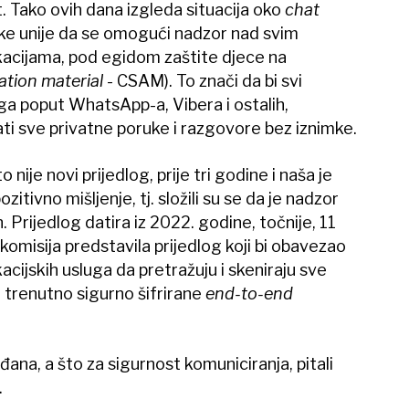
. Tako ovih dana izgleda situacija oko
chat
pske unije da se omogući nadzor nad svim
kacijama, pod egidom zaštite djece na
tation material
- CSAM). To znači da bi svi
uga poput WhatsApp-a, Vibera i ostalih,
i sve privatne poruke i razgovore bez iznimke.
 to nije novi prijedlog, prije tri godine i naša je
itivno mišljenje, tj. složili su se da je nadzor
Prijedlog datira iz 2022. godine, točnije, 11
komisija predstavila prijedlog koji bi obavezao
acijskih usluga da pretražuju i skeniraju sve
u trenutno sigurno šifrirane
end-to-end
đana, a što za sigurnost komuniciranja, pitali
.