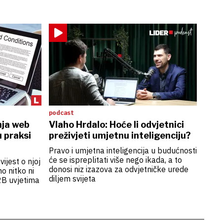
podcast
nja web
Vlaho Hrdalo: Hoće li odvjetnici
u praksi
preživjeti umjetnu inteligenciju?
Pravo i umjetna inteligencija u budućnosti
će se ispreplitati više nego ikada, a to
ijest o njoj
donosi niz izazova za odvjetničke urede
o nitko ni
diljem svijeta
B2B uvjetima