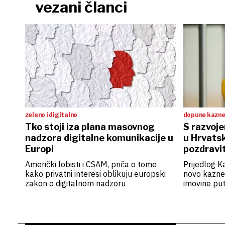
vezani članci
zeleno i digitalno
dopune kazn
Tko stoji iza plana masovnog
S razvoje
nadzora digitalne komunikacije u
u Hrvats
Europi
pozdravit
Američki lobisti i CSAM, priča o tome
Prijedlog 
kako privatni interesi oblikuju europski
novo kaznen
zakon o digitalnom nadzoru
imovine pu