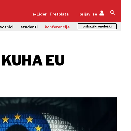
e-Lider
Pretplata
prijavi se
prikaži kronološki
zvoznici
studenti
konferencije
 KUHA EU