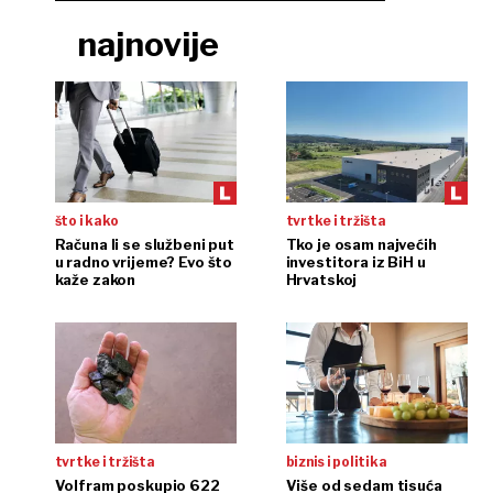
najnovije
što i kako
tvrtke i tržišta
Računa li se službeni put
Tko je osam najvećih
u radno vrijeme? Evo što
investitora iz BiH u
kaže zakon
Hrvatskoj
tvrtke i tržišta
biznis i politika
Volfram poskupio 622
Više od sedam tisuća