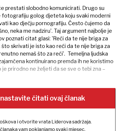
 će prestati slobodno komunicirati. Drugo su
 će fotografiju golog djeteta koju svaki moderni
avati kao dječju pornografiju. Često čujemo da
šno, neka me nadziru'. Taj argument najbolje je
v poznati citat glasi: 'Reći da te nije briga za
to skrivati je isto kao reći da te nije briga za
renutno nemaš što za reći'. Temeljna ljudska
i zajamčena kontinuirano premda ih ne koristimo
e prirodno ne željeti da se sve o tebi zna –
stavite čitati ovaj članak
roškova i otvorite vrata Liderova sadržaja.
h članaka vam poklanjamo svaki mjesec.