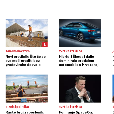
zakonodavstvo
tvrtke i tržišta
j
Novi pravilnik: Što će se
Hibridi i Škoda i dalje
sve moći graditi bez
dominiraju prodajom
građevinske dozvole
automobila u Hrvatskoj
biznis i politika
tvrtke i tržišta
t
Raste broj zaposlenih:
Poniranje SpaceX-a: