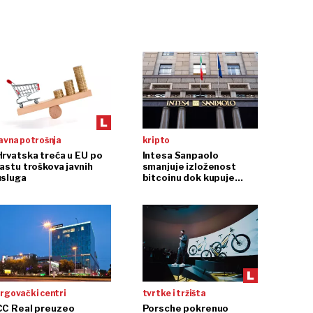
avna potrošnja
kripto
Hrvatska treća u EU po
Intesa Sanpaolo
rastu troškova javnih
smanjuje izloženost
usluga
bitcoinu dok kupuje
ethereum
rgovački centri
tvrtke i tržišta
CC Real preuzeo
Porsche pokrenuo