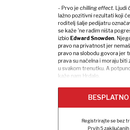
- Prvo je
chilling effect
. Ljudi
lažno pozitivni rezultati koji
roditelj šalje pedijatru označ
se kaže 'ne radim ništa pogre
izbio
Edward Snowden
. Njego
pravo na privatnost jer nemaš š
pravo na slobodu govora jer t
prava su načelna i moraju bit
u svakom trenutku. A potpuno j
kaže nam Hrdalo.
BESPLATNO na
Registrirajte se bez t
Prvih 5 zaključani