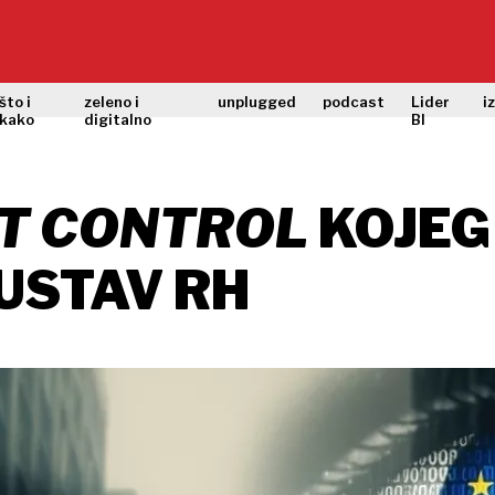
što i
zeleno i
unplugged
podcast
Lider
i
kako
digitalno
BI
T CONTROL
KOJEG
USTAV RH