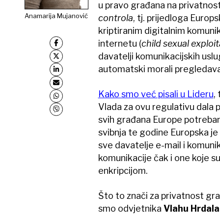
u pravo građana na privatnost
Anamarija Mujanović
controla
, tj. prijedloga Euro
kriptiranim digitalnim komuni
internetu (
child sexual exploi
davatelji komunikacijskih usl
automatski morali pregledavat
Kako smo već pisali u Lideru
,
Vlada za ovu regulativu dala poz
svih građana Europe potreban. 
svibnja te godine Europska je 
sve davatelje e-mail i komunik
komunikacije čak i one koje s
enkripcijom.
Što to znači za privatnost gra
smo odvjetnika
Vlahu Hrdala