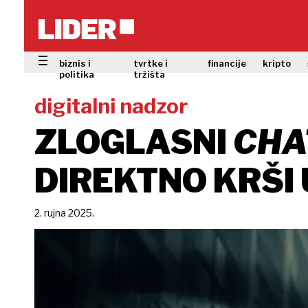
biznis i
tvrtke i
financije
kripto
politika
tržišta
digitalni nadzor
ZLOGLASNI
CHA
DIREKTNO KRŠI 
2. rujna 2025.