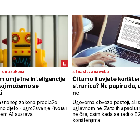
enoga zakona
sitna slova na webu
m umjetne inteligencije
Čitamo li uvjete korište
koj možemo se
stranica? Na papiru da, 
i
ne
Kaznenog zakona predlaže
Ugovorna obveza postoji, ali sv
o djelo - ugrožavanje života i
uglavnom ne. Zato ih apsolutn
tem AI sustava
ne čita, osim kada se radi o 
korištenjima