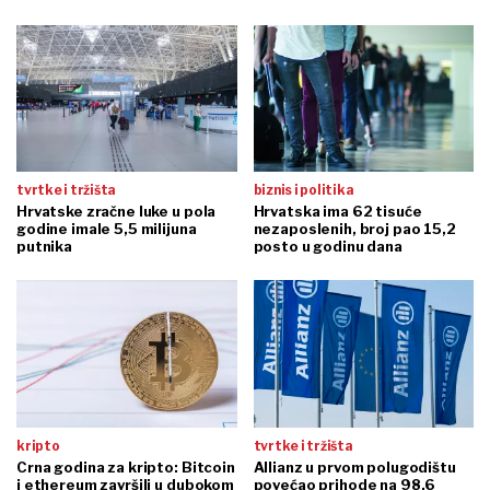
tvrtke i tržišta
biznis i politika
Hrvatske zračne luke u pola
Hrvatska ima 62 tisuće
godine imale 5,5 milijuna
nezaposlenih, broj pao 15,2
putnika
posto u godinu dana
kripto
tvrtke i tržišta
Crna godina za kripto: Bitcoin
Allianz u prvom polugodištu
i ethereum završili u dubokom
povećao prihode na 98,6