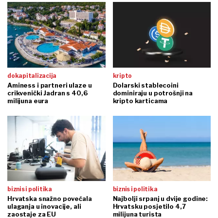
dokapitalizacija
kripto
Aminess i partneri ulaze u
Dolarski stablecoini
crikvenički Jadran s 40,6
dominiraju u potrošnji na
milijuna eura
kripto karticama
biznis i politika
biznis i politika
Hrvatska snažno povećala
Najbolji srpanj u dvije godine:
ulaganja u inovacije, ali
Hrvatsku posjetilo 4,7
zaostaje za EU
milijuna turista