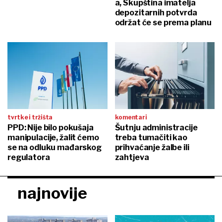
a, Skupština imatelja
depozitarnih potvrda
održat će se prema planu
tvrtke i tržišta
komentari
PPD: Nije bilo pokušaja
Šutnju administracije
manipulacije, žalit ćemo
treba tumačiti kao
se na odluku mađarskog
prihvaćanje žalbe ili
regulatora
zahtjeva
najnovije