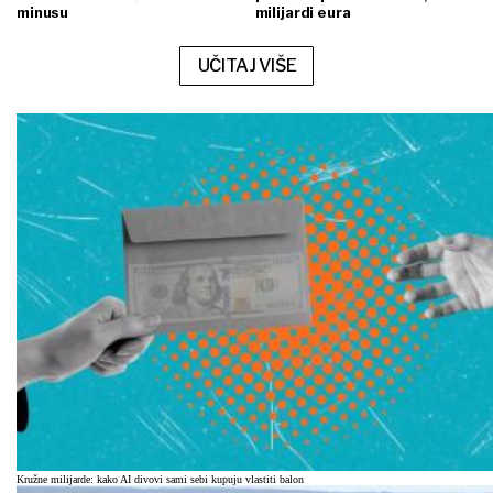
minusu
milijardi eura
UČITAJ VIŠE
Kružne milijarde: kako AI divovi sami sebi kupuju vlastiti balon