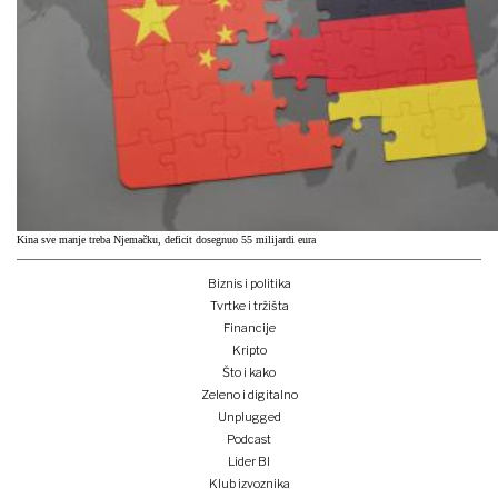
Kina sve manje treba Njemačku, deficit dosegnuo 55 milijardi eura
Biznis i politika
Tvrtke i tržišta
Financije
Kripto
Što i kako
Zeleno i digitalno
Unplugged
Podcast
Lider BI
Klub izvoznika