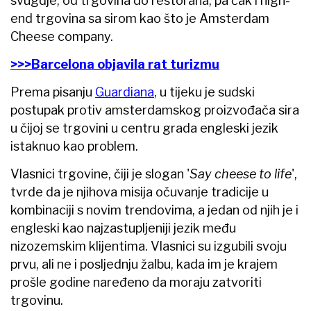
svugdje, od trgovina do restorana, pa čak i high-
end trgovina sa sirom kao što je Amsterdam
Cheese company.
>>>Barcelona objavila rat turizmu
Prema pisanju
Guardiana
, u tijeku je sudski
postupak protiv amsterdamskog proizvođača sira
u čijoj se trgovini u centru grada engleski jezik
istaknuo kao problem.
Vlasnici trgovine, čiji je slogan '
Say cheese to life
',
tvrde da je njihova misija očuvanje tradicije u
kombinaciji s novim trendovima, a jedan od njih je i
engleski kao najzastupljeniji jezik među
nizozemskim klijentima. Vlasnici su izgubili svoju
prvu, ali ne i posljednju žalbu, kada im je krajem
prošle godine naređeno da moraju zatvoriti
trgovinu.