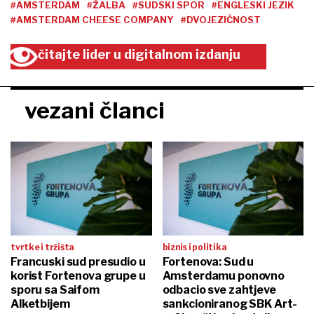
#AMSTERDAM
#ŽALBA
#SUDSKI SPOR
#ENGLESKI JEZIK
#AMSTERDAM CHEESE COMPANY
#DVOJEZIČNOST
čitajte lider u digitalnom izdanju
vezani članci
tvrtke i tržišta
biznis i politika
Francuski sud presudio u
Fortenova: Sud u
korist Fortenova grupe u
Amsterdamu ponovno
sporu sa Saifom
odbacio sve zahtjeve
Alketbijem
sankcioniranog SBK Art-