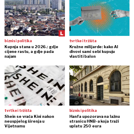
biznis i politika
tvrtke i tržišta
Kupnja stana u 2026.: gdje
Kružne milijarde: kako AI
cijene rastu, a gdje pada
divovi sami sebi kupuju
najam
vlastiti balon
tvrtke i tržišta
biznis i politika
Shein se vraća Kini nakon
Hanfa upozorava na lažnu
neuspjelog širenja u
stranicu HNB-a koja traži
Vijetnamu
uplatu 250 eura