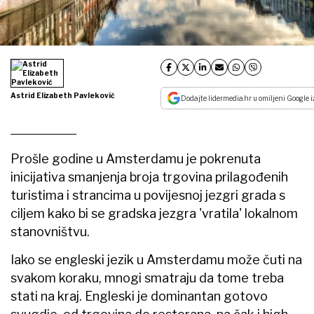
Astrid Elizabeth Pavleković
Dodajte lidermedia.hr u omiljeni Google i
Prošle godine u Amsterdamu je pokrenuta
inicijativa smanjenja broja trgovina prilagođenih
turistima i strancima u povijesnoj jezgri grada s
ciljem kako bi se gradska jezgra 'vratila' lokalnom
stanovništvu.
Iako se engleski jezik u Amsterdamu može čuti na
svakom koraku, mnogi smatraju da tome treba
stati na kraj. Engleski je dominantan gotovo