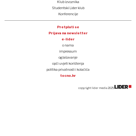
Klub izvoznika
Studentski Lider klub
Konferencije
Pretplati se
Prijava na newsletter
e-lider
o nama
impressum
oglašavanje
opći uvjeti korištenja
politika privatnosti i kolačića
tocno.hr
copyright lider media 2025.