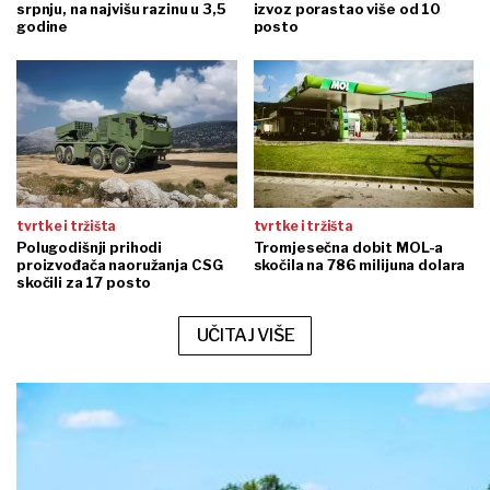
srpnju, na najvišu razinu u 3,5
izvoz porastao više od 10
godine
posto
tvrtke i tržišta
tvrtke i tržišta
Polugodišnji prihodi
Tromjesečna dobit MOL-a
proizvođača naoružanja CSG
skočila na 786 milijuna dolara
skočili za 17 posto
UČITAJ VIŠE