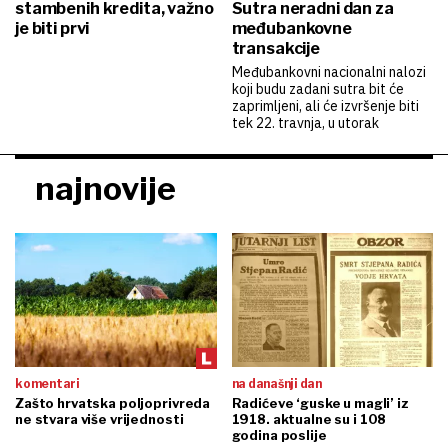
stambenih kredita, važno
Sutra neradni dan za
je biti prvi
međubankovne
transakcije
Međubankovni nacionalni nalozi
koji budu zadani sutra bit će
zaprimljeni, ali će izvršenje biti
tek 22. travnja, u utorak
najnovije
komentari
na današnji dan
Zašto hrvatska poljoprivreda
Radićeve ‘guske u magli’ iz
ne stvara više vrijednosti
1918. aktualne su i 108
godina poslije