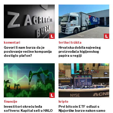
komentari
tvrtke i tržišta
Govori li nam burza da je
Hrvatska dobila najvećeg
poslovanje većine kompanija
proizvođača higijenskog
dostiglo plafon?
papira u regiji
financije
kripto
Investitori okreću leđa
Prvi bitcoin ETF odlazi s
softveru: Kapital seli u HALO
Njujorške burze nakon samo