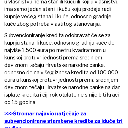
u vlasništvu nema stan ili kuću ili koji u vlasništvu
ima samo jedan stan ili kuću koju prodaje radi
kupnje većeg stana ili kuće, odnosno gradnje
kuće zbog potreba vlastitog stanovanja.
Subvencioniranje kredita odobravat će se za
kupnju stana ili kuće, odnosno gradnju kuće do
najviše 1.500 eura po metru kvadratnom u
kunskoj protuvrijednosti prema srednjem
deviznom tečaju Hrvatske narodne banke,
odnosno do najvišeg iznosa kredita od 100.000
eura u kunskoj protuvrijednosti prema srednjem
deviznom tečaju Hrvatske narodne banke na dan
isplate kredita i čiji rok otplate ne smije biti kraći
od 15 godina.
>>>Štromar najavio natječaje za
subvencionirane stambene kredite za iduće tri