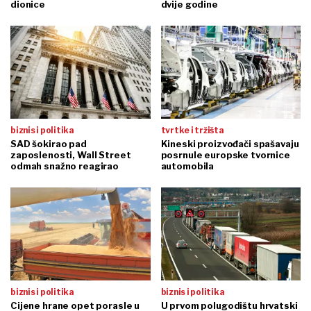
dionice
dvije godine
biznis i politika
tvrtke i tržišta
SAD šokirao pad
Kineski proizvođači spašavaju
zaposlenosti, Wall Street
posrnule europske tvornice
odmah snažno reagirao
automobila
biznis i politika
biznis i politika
Cijene hrane opet porasle u
U prvom polugodištu hrvatski