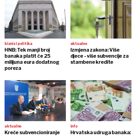
biznis i politika
aktualno
HNB: Tek manji broj
Izmjena zakona: Više
banaka platit će 25
djece - više subvencije za
milijuna eura dodatnog
stambene kredite
poreza
aktualno
info
Kreće subvencioniranje
Hrvatska udruga banaka: