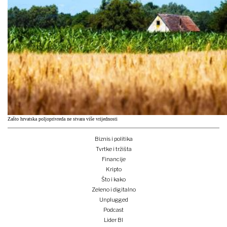
Zašto hrvatska poljoprivreda ne stvara više vrijednosti
Biznis i politika
Tvrtke i tržišta
Financije
Kripto
Što i kako
Zeleno i digitalno
Unplugged
Podcast
Lider BI