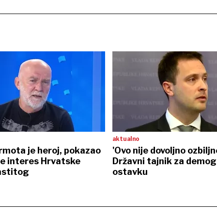
aktualno
rmota je heroj, pokazao
'Ovo nije dovoljno ozbiljn
je interes Hrvatske
Državni tajnik za demog
astitog
ostavku