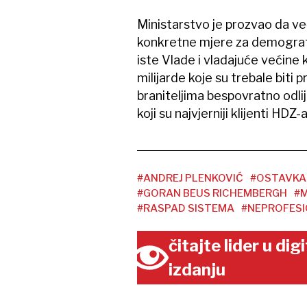
Ministarstvo je prozvao da već
konkretne mjere za demograf
iste Vlade i vladajuće većine ko
milijarde koje su trebale bit
braniteljima bespovratno odli
koji su najvjerniji klijenti HDZ-a
#ANDREJ PLENKOVIĆ
#OSTAVKA
#GORAN BEUS RICHEMBERGH
#
#RASPAD SISTEMA
#NEPROFES
čitajte lider u di
izdanju