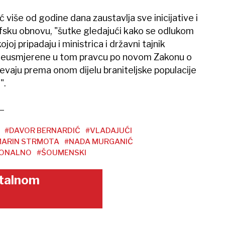
 više od godine dana zaustavlja sve inicijative i
sku obnovu, "šutke gledajući kako se odlukom
joj pripadaju i ministrica i državni tajnik
i preusmjerene u tom pravcu po novom Zakonu o
jevaju prema onom dijelu braniteljske populacije
".
#DAVOR BERNARDIĆ
#VLADAJUĆI
MARIN STRMOTA
#NADA MURGANIĆ
IONALNO
#ŠOUMENSKI
gitalnom