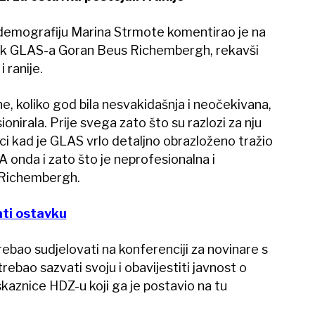
demografiju Marina Strmote komentirao je na
nik GLAS-a Goran Beus Richembergh, rekavši
i ranije.
ene, koliko god bila nesvakidašnja i neočekivana,
onirala. Prije svega zato što su razlozi za nju
seci kad je GLAS vrlo detaljno obrazloženo tražio
 onda i zato što je neprofesionalna i
 Richembergh.
ti ostavku
ebao sudjelovati na konferenciji za novinare s
rebao sazvati svoju i obavijestiti javnost o
skaznice HDZ-u koji ga je postavio na tu