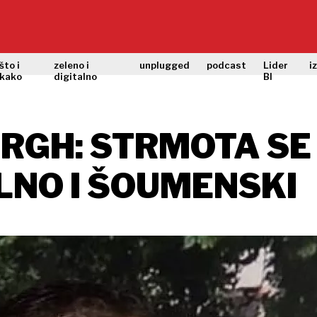
što i
zeleno i
unplugged
podcast
Lider
i
kako
digitalno
BI
RGH: STRMOTA SE
NO I ŠOUMENSKI