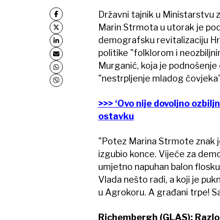
Državni tajnik u Ministarstvu z
Marin Strmota u utorak je pod
demografsku revitalizaciju H
politike "folklorom i neozbil
Murganić, koja je podnošenje
"nestrpljenje mladog čovjeka"
>>> ‘Ovo nije dovoljno ozbilj
ostavku
"Potez Marina Strmote znak je
izgubio konce. Vijeće za demo
umjetno napuhan balon floskul
Vlada nešto radi, a koji je p
u Agrokoru. A građani trpe! Sa
Richembergh (GLAS): Razlozi