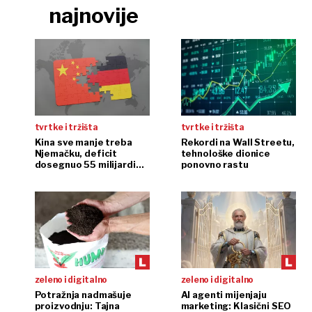
najnovije
tvrtke i tržišta
tvrtke i tržišta
Kina sve manje treba
Rekordi na Wall Streetu,
Njemačku, deficit
tehnološke dionice
dosegnuo 55 milijardi
ponovno rastu
eura
zeleno i digitalno
zeleno i digitalno
Potražnja nadmašuje
AI agenti mijenjaju
proizvodnju: Tajna
marketing: Klasični SEO