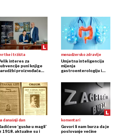
vrtke i tržišta
menadžersko zdravlje
Velik interes za
Umjetna inteligencija
subvencije puni knjige
mijenja
narudžbi proizvođača
gastroenterologiju i
dizala
endoskopiju
a današnji dan
komentari
Radićeve ‘guske u magli’
Govori li nam burza da je
z 1918. aktualne su i
poslovanje većine