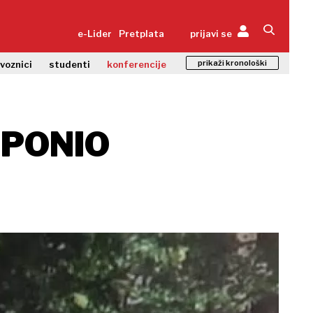
e-Lider
Pretplata
prijavi se
prikaži kronološki
zvoznici
studenti
konferencije
 PONIO