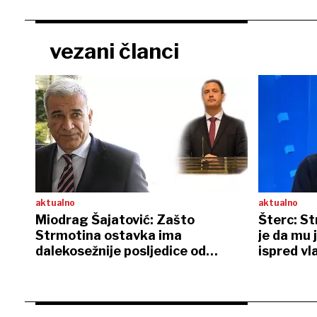
vezani članci
aktualno
aktualno
Miodrag Šajatović: Zašto
Šterc: St
Strmotina ostavka ima
je da mu 
dalekosežnije posljedice od
ispred vl
Ramljakove