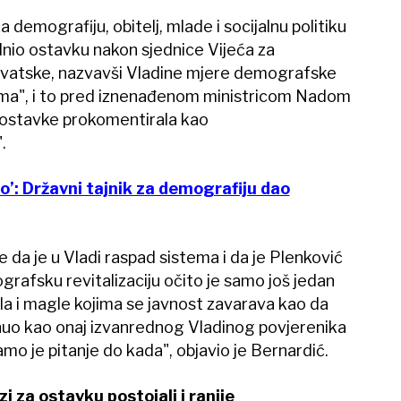
a demografiju, obitelj, mlade i socijalnu politiku
nio ostavku nakon sjednice Vijeća za
rvatske, nazvavši Vladine mjere demografske
jnima", i to pred iznenađenom ministricom Nadom
 ostavke prokomentirala kao
.
no’: Državni tajnik za demografiju dao
 da je u Vladi raspad sistema i da je Plenković
grafsku revitalizaciju očito je samo još jedan
a i magle kojima se javnost zavarava kao da
uknuo kao onaj izvanrednog Vladinog povjerenika
mo je pitanje do kada", objavio je Bernardić.
 za ostavku postojali i ranije