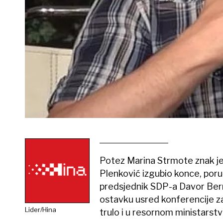
Potez Marina Strmote znak je d
Plenković izgubio konce, poruč
predsjednik SDP-a Davor Berna
ostavku usred konferencije z
Lider/Hina
trulo i u resornom ministarstvu