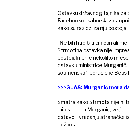
Ostavku državnog tajnika za 
Facebooku i saborski zastup
kako su razlozi za nju postojali 
"Ne bih htio biti ciničan ali m
Strmotina ostavka nije impresi
postojali i prije nekoliko mje
ostavku ministrice Murganić. A
šoumenska", poručio je Beus
>>>GLAS: Murganić mora da
Smatra kako Strmota nije ni tr
ministricom Murganić, već je t
ostavci i vraćanju stranačke i
dužnost.