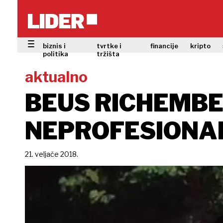
biznis i
tvrtke i
financije
kripto
politika
tržišta
aktualno
BEUS RICHEMBE
NEPROFESIONAL
21. veljače 2018.