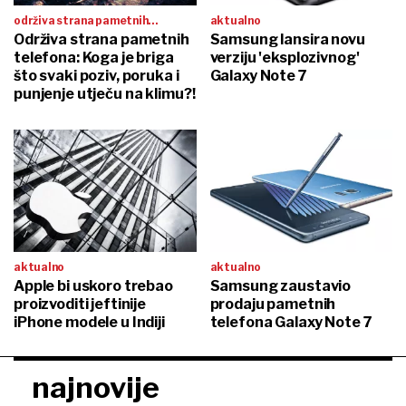
održiva strana pametnih
aktualno
telefona
Održiva strana pametnih
Samsung lansira novu
telefona: Koga je briga
verziju 'eksplozivnog'
što svaki poziv, poruka i
Galaxy Note 7
punjenje utječu na klimu?!
aktualno
aktualno
Apple bi uskoro trebao
Samsung zaustavio
proizvoditi jeftinije
prodaju pametnih
iPhone modele u Indiji
telefona Galaxy Note 7
najnovije