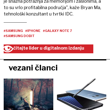
je snažna potražnja za memorijom i zaslonima, a
to su vrlo profitabilna područja", kaže Bryan Ma,
tehnološki konzultant u tvrtki IDC.
#SAMSUNG
#IPHONE
#GALAXY NOTE 7
#SAMSUNG DOBIT
čitajte lider u digitalnom izdanju
vezani članci