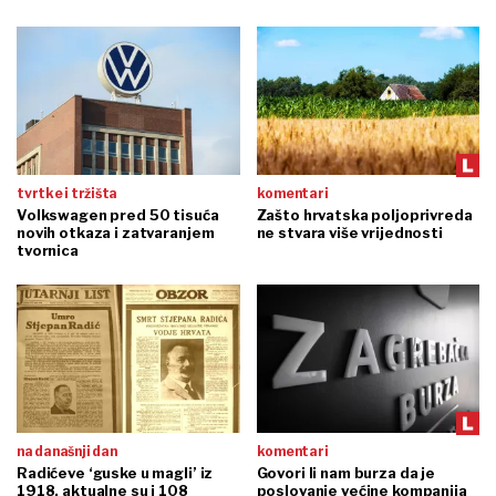
tvrtke i tržišta
komentari
Volkswagen pred 50 tisuća
Zašto hrvatska poljoprivreda
novih otkaza i zatvaranjem
ne stvara više vrijednosti
tvornica
na današnji dan
komentari
Radićeve ‘guske u magli’ iz
Govori li nam burza da je
1918. aktualne su i 108
poslovanje većine kompanija