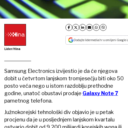
Dodajte lidermedia.hr u omiljeni Google i
Lider/Hina
Samsung Electronics izvijestio je da će njegova
dobit u četvrtom lanjskom tromjesečju biti oko 50
posto veća nego u istom razdoblju prethodne
godine, unatoč obustavi prodaje
Galaxy Note 7
pametnog telefona.
Južnokorejski tehnološki div objavio je u petak
procjenu da je u posljednjem lanjskom kvartalu
ostvario dobit od 9.200 milijardi korejskih wona ili