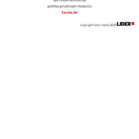
opći uvjeti korištenja
politika privatnosti i kolačića
tocno.hr
copyright lider media 2025.