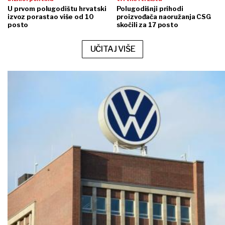
U prvom polugodištu hrvatski
Polugodišnji prihodi
izvoz porastao više od 10
proizvođača naoružanja CSG
posto
skočili za 17 posto
UČITAJ VIŠE