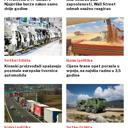
Njujorške burze nakon samo
zaposlenosti, Wall Street
dvije godine
odmah snažno reagirao
tvrtke i tržišta
biznis i politika
Kineski proizvođači spašavaju
Cijene hrane opet porasle u
posrnule europske tvornice
srpnju, na najvišu razinu u 3,5
automobila
godine
biznis i politika
tvrtke i tržišta