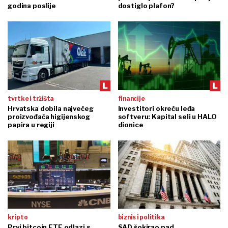
godina poslije
dostiglo plafon?
tvrtke i tržišta
financije
Hrvatska dobila najvećeg
Investitori okreću leđa
proizvođača higijenskog
softveru: Kapital seli u HALO
papira u regiji
dionice
kripto
biznis i politika
Prvi bitcoin ETF odlazi s
SAD šokirao pad