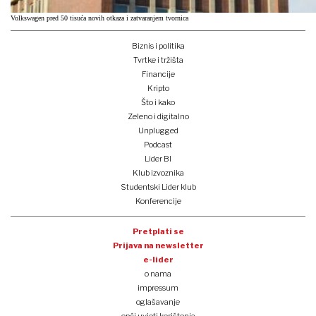
Volkswagen pred 50 tisuća novih otkaza i zatvaranjem tvornica
Biznis i politika
Tvrtke i tržišta
Financije
Kripto
Što i kako
Zeleno i digitalno
Unplugged
Podcast
Lider BI
Klub izvoznika
Studentski Lider klub
Konferencije
Pretplati se
Prijava na newsletter
e-lider
o nama
impressum
oglašavanje