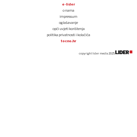
e-lider
o nama
impressum
oglašavanje
opći uvjeti korištenja
politika privatnosti i kolačića
tocno.hr
copyright lider media 2025.