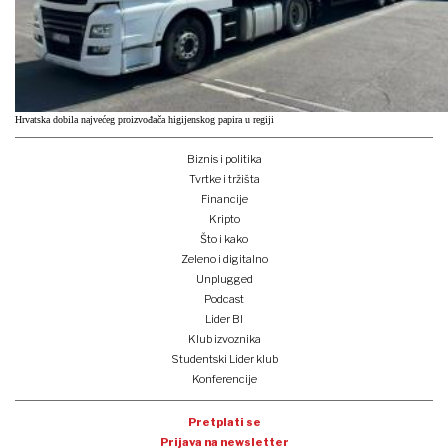
Hrvatska dobila najvećeg proizvođača higijenskog papira u regiji
Biznis i politika
Tvrtke i tržišta
Financije
Kripto
Što i kako
Zeleno i digitalno
Unplugged
Podcast
Lider BI
Klub izvoznika
Studentski Lider klub
Konferencije
Pretplati se
Prijava na newsletter