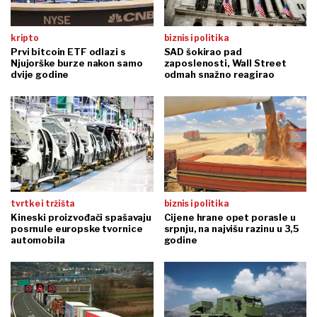
kripto
biznis i politika
Prvi bitcoin ETF odlazi s
SAD šokirao pad
Njujorške burze nakon samo
zaposlenosti, Wall Street
dvije godine
odmah snažno reagirao
tvrtke i tržišta
biznis i politika
Kineski proizvođači spašavaju
Cijene hrane opet porasle u
posrnule europske tvornice
srpnju, na najvišu razinu u 3,5
automobila
godine