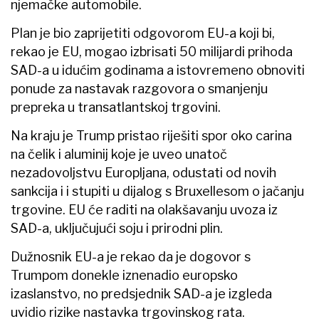
njemačke automobile.
Plan je bio zaprijetiti odgovorom EU-a koji bi,
rekao je EU, mogao izbrisati 50 milijardi prihoda
SAD-a u idućim godinama a istovremeno obnoviti
ponude za nastavak razgovora o smanjenju
prepreka u transatlantskoj trgovini.
Na kraju je Trump pristao riješiti spor oko carina
na čelik i aluminij koje je uveo unatoč
nezadovoljstvu Europljana, odustati od novih
sankcija i i stupiti u dijalog s Bruxellesom o jačanju
trgovine. EU će raditi na olakšavanju uvoza iz
SAD-a, uključujući soju i prirodni plin.
Dužnosnik EU-a je rekao da je dogovor s
Trumpom donekle iznenadio europsko
izaslanstvo, no predsjednik SAD-a je izgleda
uvidio rizike nastavka trgovinskog rata.