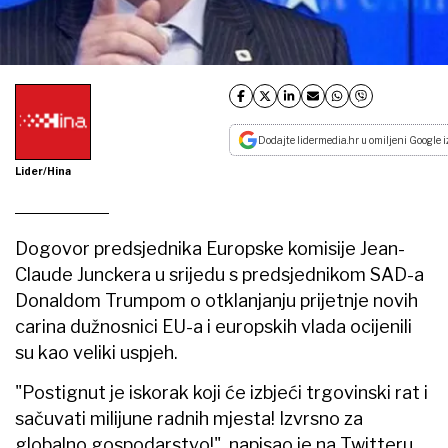
Dodajte lidermedia.hr u omiljeni Google i
Lider/Hina
Dogovor predsjednika Europske komisije Jean-
Claude Junckera u srijedu s predsjednikom SAD-a
Donaldom Trumpom o otklanjanju prijetnje novih
carina dužnosnici EU-a i europskih vlada ocijenili
su kao veliki uspjeh.
"Postignut je iskorak koji će izbjeći trgovinski rat i
sačuvati milijune radnih mjesta! Izvrsno za
globalno gospodarstvo!", napisao je na Twitteru