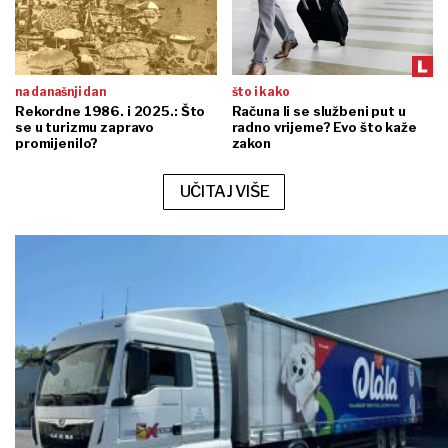
na današnji dan
što i kako
Rekordne 1986. i 2025.: Što
Računa li se službeni put u
se u turizmu zapravo
radno vrijeme? Evo što kaže
promijenilo?
zakon
UČITAJ VIŠE