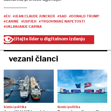
#EU
#JEAN CLAUDE JUNCKER
#SAD
#DONALD TRUMP
#CARINE
#USPJEH
#TRGOVINSKE NAPETOSTI
#UKLANJANJE CARINA
čitajte lider u digitalnom izdanju
vezani članci
biznis i politika
biznis i politika