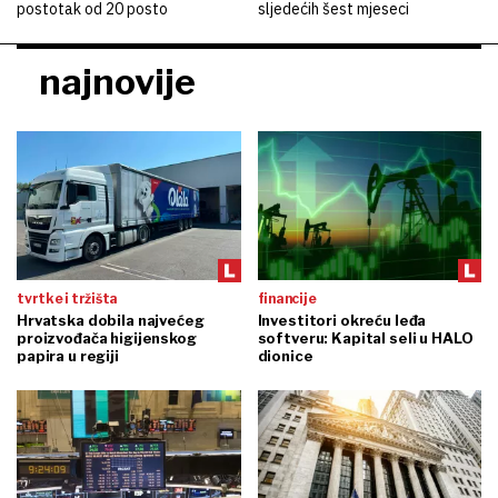
postotak od 20 posto
sljedećih šest mjeseci
najnovije
tvrtke i tržišta
financije
Hrvatska dobila najvećeg
Investitori okreću leđa
proizvođača higijenskog
softveru: Kapital seli u HALO
papira u regiji
dionice