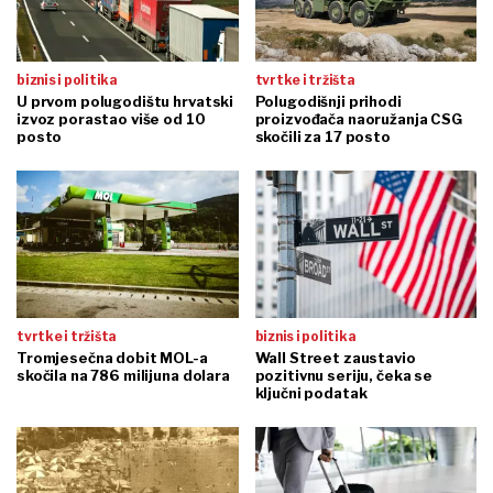
biznis i politika
tvrtke i tržišta
U prvom polugodištu hrvatski
Polugodišnji prihodi
izvoz porastao više od 10
proizvođača naoružanja CSG
posto
skočili za 17 posto
tvrtke i tržišta
biznis i politika
Tromjesečna dobit MOL-a
Wall Street zaustavio
skočila na 786 milijuna dolara
pozitivnu seriju, čeka se
ključni podatak