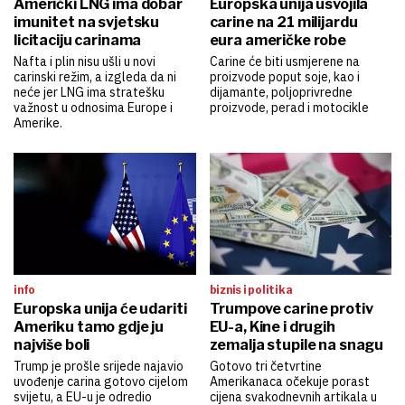
Američki LNG ima dobar
Europska unija usvojila
imunitet na svjetsku
carine na 21 milijardu
licitaciju carinama
eura američke robe
Nafta i plin nisu ušli u novi
Carine će biti usmjerene na
carinski režim, a izgleda da ni
proizvode poput soje, kao i
neće jer LNG ima stratešku
dijamante, poljoprivredne
važnost u odnosima Europe i
proizvode, perad i motocikle
Amerike.
info
biznis i politika
Europska unija će udariti
Trumpove carine protiv
Ameriku tamo gdje ju
EU-a, Kine i drugih
najviše boli
zemalja stupile na snagu
Trump je prošle srijede najavio
Gotovo tri četvrtine
uvođenje carina gotovo cijelom
Amerikanaca očekuje porast
svijetu, a EU-u je odredio
cijena svakodnevnih artikala u