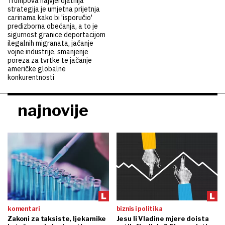
Trumpova najvjerojatnija
strategija je umjetna prijetnja
carinama kako bi 'isporučio'
predizborna obećanja, a to je
sigurnost granice deportacijom
ilegalnih migranata, jačanje
vojne industrije, smanjenje
poreza za tvrtke te jačanje
američke globalne
konkurentnosti
najnovije
komentari
biznis i politika
Zakoni za taksiste, ljekarnike
Jesu li Vladine mjere doista