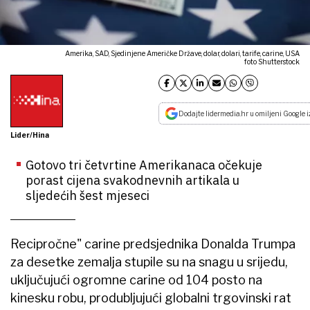
Amerika, SAD, Sjedinjene Američke Države, dolar, dolari, tarife, carine, USA
foto Shutterstock
Dodajte lidermedia.hr u omiljeni Google i
Lider/Hina
Gotovo tri četvrtine Amerikanaca očekuje
porast cijena svakodnevnih artikala u
sljedećih šest mjeseci
Recipročne" carine predsjednika Donalda Trumpa
za desetke zemalja stupile su na snagu u srijedu,
uključujući ogromne carine od 104 posto na
kinesku robu, produbljujući globalni trgovinski rat