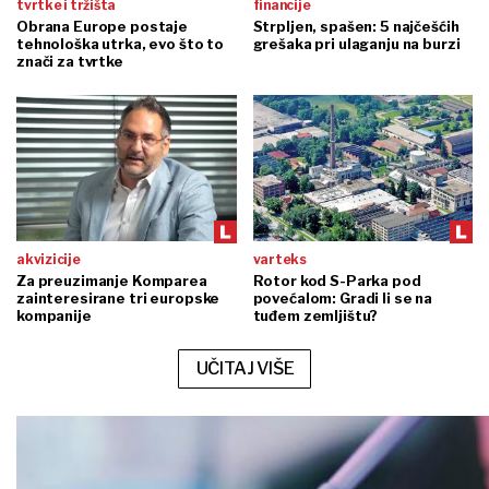
tvrtke i tržišta
financije
Obrana Europe postaje
Strpljen, spašen: 5 najčešćih
tehnološka utrka, evo što to
grešaka pri ulaganju na burzi
znači za tvrtke
akvizicije
varteks
Za preuzimanje Komparea
Rotor kod S-Parka pod
zainteresirane tri europske
povećalom: Gradi li se na
kompanije
tuđem zemljištu?
UČITAJ VIŠE