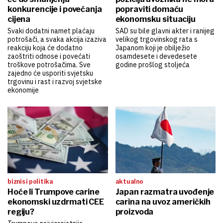
konkurencije i povećanja
popraviti domaću
cijena
ekonomsku situaciju
Svaki dodatni namet plaćaju
SAD su bile glavni akter i ranijeg
potrošači, a svaka akcija izaziva
velikog trgovinskog rata s
reakciju koja će dodatno
Japanom koji je obilježio
zaoštriti odnose i povećati
osamdesete i devedesete
troškove potrošačima. Sve
godine prošlog stoljeća
zajedno će usporiti svjetsku
trgovinu i rast i razvoj svjetske
ekonomije
biznis i politika
aktualno
Hoće li Trumpove carine
Japan razmatra uvođenje
ekonomski uzdrmati CEE
carina na uvoz američkih
regiju?
proizvoda