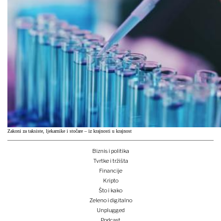
Zakoni za taksiste, ljekarnike i stočare – iz krajnosti u krajnost
Biznis i politika
Tvrtke i tržišta
Financije
Kripto
Što i kako
Zeleno i digitalno
Unplugged
Podcast