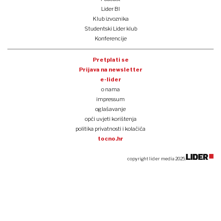
Lider BI
Klub izvoznika
Studentski Lider klub
Konferencije
Pretplati se
Prijava na newsletter
e-lider
o nama
impressum
oglašavanje
opći uvjeti korištenja
politika privatnosti i kolačića
tocno.hr
copyright lider media 2025.