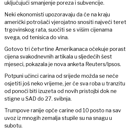
uključujući smanjenje poreza i subvencije.
Neki ekonomisti upozoravaju da će na kraju
američki potrošači vjerojatno snositi najveći teret
trgovinskog rata, suočiti se s višim cijenama
svega, od tenisica do vina.
Gotovo tri četvrtine Amerikanaca očekuje porast
cijena svakodnevnih artikala u sljedećih šest
mjeseci, pokazala je nova anketa Reuters/Ipsos.
Potpuni učinci carina od srijede možda se neće
osjetiti još neko vrijeme, jer će sva roba u tranzitu
od ponoći biti izuzeta od novih pristojbi dok ne
stigne u SAD do 27. svibnja.
Trumpove ranije opće carine od 10 posto na sav
uvoz iz mnogih zemalja stupile su na snagu u
subotu.