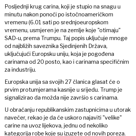
Posljednji krug carina, koji je stupio na snagu u
minutu nakon ponoći po istočnoameričkom
vremenu (6.01 sati po srednjoeuropskom
vremenu, usmjeren je na zemlje koje "otimaju"
SAD-u, prema Trumpu. Taj popis uključuje mnoge
od najbližih saveznika Sjedinjenih Država,
uključujući Europsku uniju, koja je pogođena
carinama od 20 posto, kao i carinama specifičnim
za industriju.
Europska unija sa svojih 27 članica glasat će o
prvim protumjerama kasnije u srijedu. Trump je
signalizirao da možda nije završio s carinama.
U obraćanju republikanskim zastupnicima u utorak
navečer, rekao je da će uskoro najaviti "velike"
carine na uvoz lijekova, jednu od nekoliko
kategorija robe koje su izuzete od novih poreza.