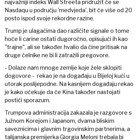
najvažniji indeks Wall Streeta pridružit će se
Nasdaqu u području 'medvjeda', bit će više od 20
posto ispod svoje rekordne razine.
Trump je ulagačima dao različite signale o tome
hoće li carine ostati dugoročno, opisujući ih kao
"trajne", ali se također hvalio da čine pritisak na
druge čelnike ne bi li zatražili pregovore.
- Dolaze nam mnoge zemlje koje žele sklopiti
dogovore - rekao je na događaju u Bijeloj kući u
utorak poslijepodne. Na kasnijem događaju rekao
je kako očekuje da će Kina također nastojati
postići sporazum.
Trumpova administracija zakazala je razgovore s
Južnom Korejom i Japanom, dvama bliskim
saveznicima i glavnim trgovinskim partnerima, a
talijanska premijerka Giorgia Meloni trebala bi