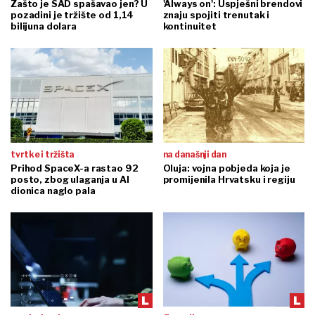
Zašto je SAD spašavao jen? U
'Always on': Uspješni brendovi
pozadini je tržište od 1,14
znaju spojiti trenutak i
bilijuna dolara
kontinuitet
tvrtke i tržišta
na današnji dan
Prihod SpaceX-a rastao 92
Oluja: vojna pobjeda koja je
posto, zbog ulaganja u AI
promijenila Hrvatsku i regiju
dionica naglo pala