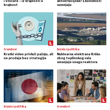
i stočare – iz krajnosti u
antiinflacijske? Ekonomisti
krajnost
sumnjaju
trendovi
biznis i politika
Kratki video privlači pažnju, ali
Nuklearna elektrana Krško
ne prodaje bez strategije
zbog toplinskog vala
smanjuje snagu reaktora
biznis i politika
trendovi