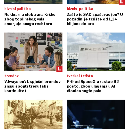
biznis i politika
biznis i politika
Nuklearna elektrana Krško
Zašto je SAD spašavao jen? U
zbog toplinskog vala
pozadini je tržište od 1,14
smanjuje snagu reaktora
bilijuna dolara
trendovi
tvrtke i tržišta
'Always on': Uspješni brendovi
Prihod SpaceX-a rastao 92
znaju spojiti trenutak i
posto, zbog ulaganja u AI
kontinuitet
dionica naglo pala