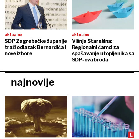
aktualno
aktualno
SDP Zagrebačke županije
Višnja Starešina:
traži odlazak Bernardića i
Regionalni čamci za
nove izbore
spašavanje utopljenika sa
SDP-ova broda
najnovije