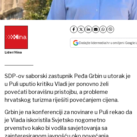
Dodajte lidermedia.hr u omiljeni Google i
Lider/Hina
SDP-ov saborski zastupnik Peđa Grbin u utorak je
u Puli uputio kritiku Vladi jer ponovno želi
povećati boravišnu pristojbu, a probleme
hrvatskog turizma riješiti povećanjem cijena.
Grbin je na konferenciji za novinare u Puli rekao da
je Vlada iskoristila Svjetsko nogometno
prvenstvo kako bi vodila savjetovanja sa
zainteresiranom javnošću oko povećanja