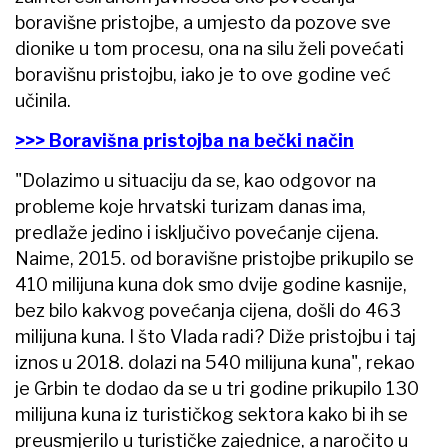
boravišne pristojbe, a umjesto da pozove sve
dionike u tom procesu, ona na silu želi povećati
boravišnu pristojbu, iako je to ove godine već
učinila.
>>> Boravišna pristojba na bečki način
"Dolazimo u situaciju da se, kao odgovor na
probleme koje hrvatski turizam danas ima,
predlaže jedino i isključivo povećanje cijena.
Naime, 2015. od boravišne pristojbe prikupilo se
410 milijuna kuna dok smo dvije godine kasnije,
bez bilo kakvog povećanja cijena, došli do 463
milijuna kuna. I što Vlada radi? Diže pristojbu i taj
iznos u 2018. dolazi na 540 milijuna kuna", rekao
je Grbin te dodao da se u tri godine prikupilo 130
milijuna kuna iz turističkog sektora kako bi ih se
preusmjerilo u turističke zajednice, a naročito u