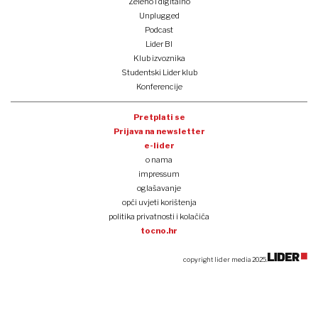
Zeleno i digitalno
Unplugged
Podcast
Lider BI
Klub izvoznika
Studentski Lider klub
Konferencije
Pretplati se
Prijava na newsletter
e-lider
o nama
impressum
oglašavanje
opći uvjeti korištenja
politika privatnosti i kolačića
tocno.hr
copyright lider media 2025.