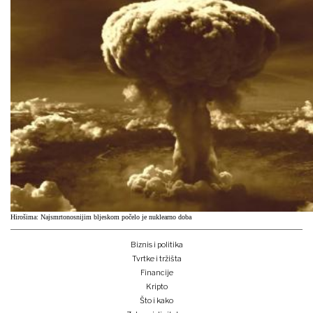
Hirošima: Najsmrtonosnijim bljeskom počelo je nuklearno doba
Biznis i politika
Tvrtke i tržišta
Financije
Kripto
Što i kako