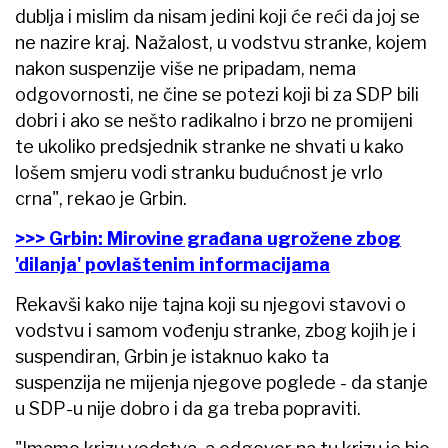
dublja i mislim da nisam jedini koji će reći da joj se
ne nazire kraj. Nažalost, u vodstvu stranke, kojem
nakon suspenzije više ne pripadam, nema
odgovornosti, ne čine se potezi koji bi za SDP bili
dobri i ako se nešto radikalno i brzo ne promijeni
te ukoliko predsjednik stranke ne shvati u kako
lošem smjeru vodi stranku budućnost je vrlo
crna", rekao je Grbin.
>>> Grbin: Mirovine građana ugrožene zbog
'dilanja' povlaštenim informacijama
Rekavši kako nije tajna koji su njegovi stavovi o
vodstvu i samom vođenju stranke, zbog kojih je i
suspendiran, Grbin je istaknuo kako ta
suspenzija ne mijenja njegove poglede - da stanje
u SDP-u nije dobro i da ga treba popraviti.