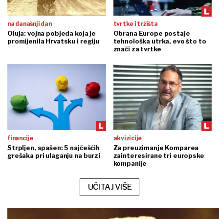
na današnji dan
tvrtke i tržišta
Oluja: vojna pobjeda koja je
Obrana Europe postaje
promijenila Hrvatsku i regiju
tehnološka utrka, evo što to
znači za tvrtke
financije
akvizicije
Strpljen, spašen: 5 najčešćih
Za preuzimanje Komparea
grešaka pri ulaganju na burzi
zainteresirane tri europske
kompanije
UČITAJ VIŠE