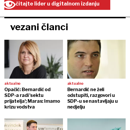
čitajte lider u digitalnom izdanju
vezani članci
aktualno
aktualno
Opačić: Bernardić od
Bernardić ne želi
SDP-a radi 'sektu
odstupiti, razgovori u
prijatelja'; Maras: Imamo
SDP-u se nastavljaju u
krizu vodstva
nedjelju