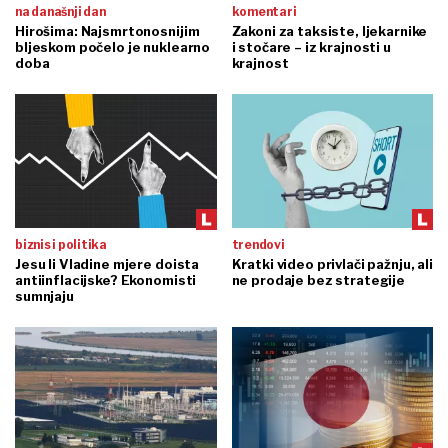
na današnji dan
komentari
Hirošima: Najsmrtonosnijim
Zakoni za taksiste, ljekarnike
bljeskom počelo je nuklearno
i stočare – iz krajnosti u
doba
krajnost
biznis i politika
trendovi
Jesu li Vladine mjere doista
Kratki video privlači pažnju, ali
antiinflacijske? Ekonomisti
ne prodaje bez strategije
sumnjaju