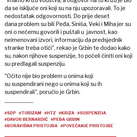
"Imamo krizu vodstva, a odgovor na tu krizu je bio
da se isključe oni koji su na nju upozoravali. To je
nedostatak odgovornosti. Do prije deset
dana problem su bili Peđa, Siniša, Veki i Miha jer su
oni o nečemu govorili i puštali u javnost, kao
neimenovani izvori, informaciju da predsjednik
stranke treba otići", rekao je Grbin te dodao kako
su, nakon njihove suspenzije, to počeli činiti oni koji
su predlagali suspenziju.
"Očito nije bio problem u onima koji
su suspendirani nego u onima koji su ih
suspendirali", poručio je Grbin.
#SDP
#TURIZAM
#HTZ
#KRIZA
#SUSPENZIJA
#DAVOR BERNARDIĆ
#PEĐA GRBIN
#BORAVIŠNA PRISTOJBA
#POVEĆANJE PRISTOJBE