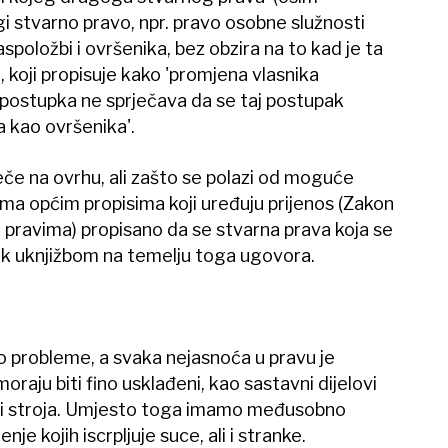
gi stvarno pravo, npr. pravo osobne služnosti
spoložbi i ovršenika, bez obzira na to kad je ta
, koji propisuje kako 'promjena vlasnika
postupka ne sprječava da se taj postupak
a kao ovršenika'.
eče na ovrhu, ali zašto se polazi od moguće
ma općim propisima koji uređuju prijenos (Zakon
m pravima) propisano da se stvarna prava koja se
tek uknjižbom na temelju toga ugovora.
o probleme, a svaka nejasnoća u pravu je
aju biti fino usklađeni, kao sastavni dijelovi
ili stroja. Umjesto toga imamo međusobno
e kojih iscrpljuje suce, ali i stranke.