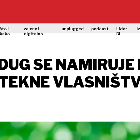
što i
zeleno i
unplugged
podcast
Lider
i
kako
digitalno
BI
DUG SE NAMIRUJE 
TEKNE VLASNIŠT