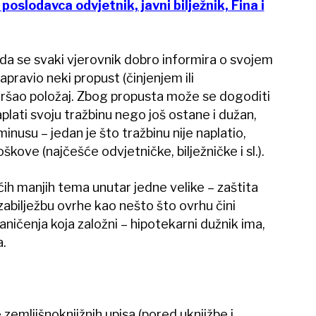
oslodavca odvjetnik, javni bilježnik, Fina i
da se svaki vjerovnik dobro informira o svojem
pravio neki propust (činjenjem ili
oršao položaj. Zbog propusta može se dogoditi
lati svoju tražbinu nego još ostane i dužan,
usu – jedan je što tražbinu nije naplatio,
oškove (najčešće odvjetničke, bilježničke i sl.).
h manjih tema unutar jedne velike – zaštita
 zabilježbu ovrhe kao nešto što ovrhu čini
aničenja koja založni – hipotekarni dužnik ima,
.
e zemljišnoknjižnih upisa (pored uknjižbe i