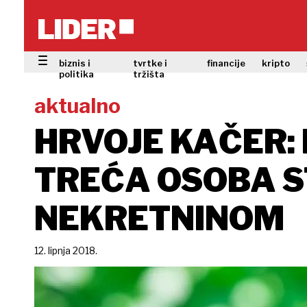
biznis i
tvrtke i
financije
kripto
politika
tržišta
aktualno
HRVOJE KAČER: 
TREĆA OSOBA S
NEKRETNINOM
12. lipnja 2018.