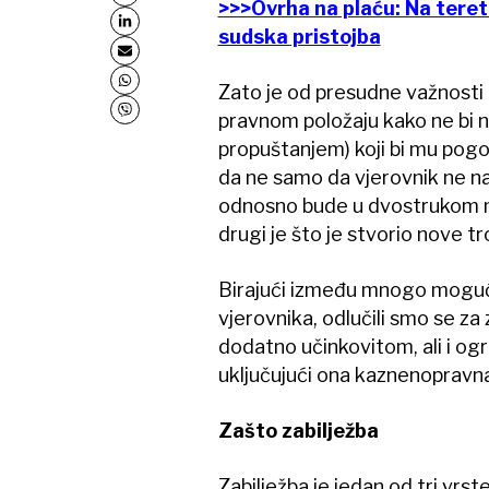
>>>Ovrha na plaću: Na teret p
sudska pristojba
Zato je od presudne važnosti 
pravnom položaju kako ne bi na
propuštanjem) koji bi mu pog
da ne samo da vjerovnik ne nap
odnosno bude u dvostrukom min
drugi je što je stvorio nove tr
Birajući između mnogo mogući
vjerovnika, odlučili smo se za
dodatno učinkovitom, ali i ogr
uključujući ona kaznenopravna
Zašto zabilježba
Zabilježba je jedan od tri vrst