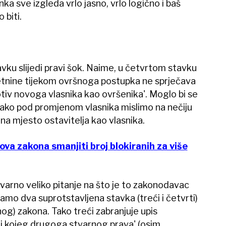
ka sve izgleda vrlo jasno, vrlo logično i baš
 biti.
ku slijedi pravi šok. Naime, u četvrtom stavku
retnine tijekom ovršnoga postupka ne sprječava
otiv novoga vlasnika kao ovršenika'. Moglo bi se
u ako pod promjenom vlasnika mislimo na nečiju
 na mjesto ostavitelja kao vlasnika.
ova zakona smanjiti broj blokiranih za više
stvarno veliko pitanje na što je to zakonodavac
mamo dva suprotstavljena stavka (treći i četvrti)
nog) zakona. Tako treći zabranjuje upis
ti kojeg drugoga stvarnog prava' (osim