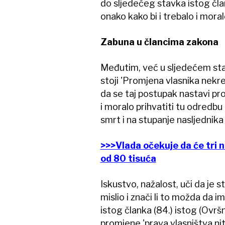
do sljedećeg stavka istog član
onako kako bi i trebalo i moralo
Zabuna u člancima zakona
Međutim, već u sljedećem stav
stoji 'Promjena vlasnika nek
da se taj postupak nastavi pr
i moralo prihvatiti tu odredb
smrt i na stupanje nasljednika
>>>Vlada očekuje da će tri n
od 80 tisuća
Iskustvo, nažalost, uči da je 
mislio i znači li to možda da i
istog članka (84.) istog (Ovrš
promjene 'prava vlasništva ni