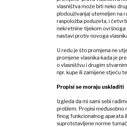
vlasništva može biti neko dru
plodouživanja) utemeljen na ra
raspoložba poduzeta, i četvrti
nekretnine tijekom ovršnoga 
nastavi protiv novoga vlasnik
U redu je što promjena ne utj
promjene vlasnika kada je pre
o vlasništvu i drugim stvarni
npr. kupe ili zamijene stječu 
Propisi se moraju uskladiti
Izgleda da mi sami sebi radim
problem. Propisi međusobno mor
finog funkcionalnog aparata 
suprotstavljene norme tumačenj