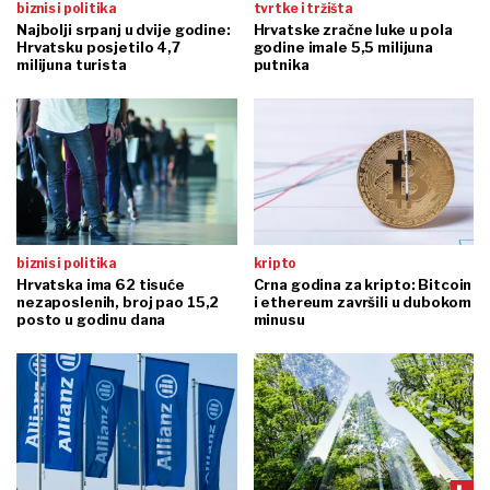
biznis i politika
tvrtke i tržišta
Najbolji srpanj u dvije godine:
Hrvatske zračne luke u pola
Hrvatsku posjetilo 4,7
godine imale 5,5 milijuna
milijuna turista
putnika
biznis i politika
kripto
Hrvatska ima 62 tisuće
Crna godina za kripto: Bitcoin
nezaposlenih, broj pao 15,2
i ethereum završili u dubokom
posto u godinu dana
minusu