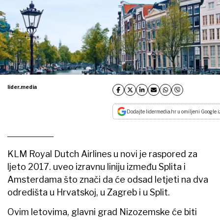
lider.media
Dodajte lidermedia.hr u omiljeni Google i
KLM Royal Dutch Airlines u novi je raspored za
ljeto 2017. uveo izravnu liniju između Splita i
Amsterdama što znači da će odsad letjeti na dva
odredišta u Hrvatskoj, u Zagreb i u Split.
Ovim letovima, glavni grad Nizozemske će biti