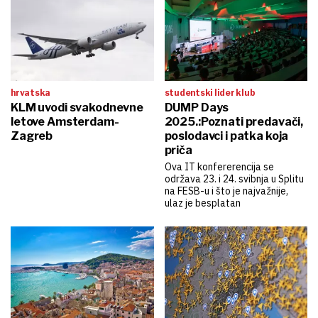
hrvatska
studentski lider klub
KLM uvodi svakodnevne
DUMP Days
letove Amsterdam-
2025.:Poznati predavači,
Zagreb
poslodavci i patka koja
priča
Ova IT konfererencija se
održava 23. i 24. svibnja u Splitu
na FESB-u i što je najvažnije,
ulaz je besplatan