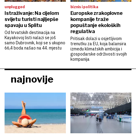
unplugged
biznis i politika
Istraživanje: Na cijelom
Europske zrakoplovne
svijetu turisti najljepše
kompanije traže
spavaju u Splitu
popuštanje ekoloških
regulativa
Od hrvatskih destinacija na
Kayakovoj listi nalazi se još
Pritisak dolazi u osjetljivom
samo Dubrovnik, koji se s ukupno
trenutku za EU, koja balansira
66,4 boda našao na 44. mjestu
između klimatskih ambicija i
gospodarske održivosti svojih
kompanija
najnovije