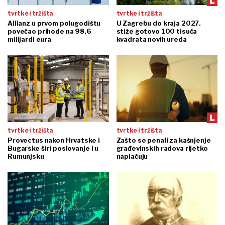
tvrtke i tržišta
tvrtke i tržišta
Allianz u prvom polugodištu
U Zagrebu do kraja 2027.
povećao prihode na 98,6
stiže gotovo 100 tisuća
milijardi eura
kvadrata novih ureda
tvrtke i tržišta
tvrtke i tržišta
Provectus nakon Hrvatske i
Zašto se penali za kašnjenje
Bugarske širi poslovanje i u
građevinskih radova rijetko
Rumunjsku
naplaćuju