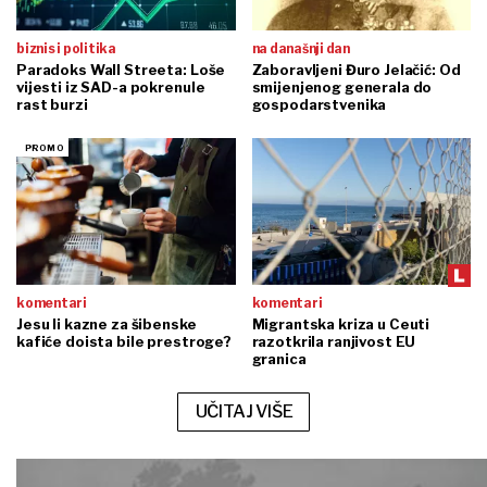
biznis i politika
na današnji dan
Paradoks Wall Streeta: Loše
Zaboravljeni Đuro Jelačić: Od
vijesti iz SAD-a pokrenule
smijenjenog generala do
rast burzi
gospodarstvenika
komentari
komentari
Jesu li kazne za šibenske
Migrantska kriza u Ceuti
kafiće doista bile prestroge?
razotkrila ranjivost EU
granica
UČITAJ VIŠE