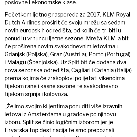
poslovne i ekonomske klase.
Početkom ljetnog rasporeda za 2017. KLM Royal
Dutch Airlines proširit će svoju mrežu sa sedam
novih europskih odredišta, od kojih će tri biti u
ponudi u vrhuncu ljetne sezone. Mreža KLM-a bit
će proširena novim svakodnevnim letovima u
Gdanjsk (Poljska), Graz (Austrija), Porto (Portugal)
i Malagu (Španjolska). Uz Split bit će dodana dva
nova sezonska odredišta, Cagliari i Catania (Italija)
prema kojima će zrakoplovi polijetati vikendima
tijekom rane i kasne sezone te svakodnevno
tijekom srpnja i kolovoza.
„Želimo svojim klijentima ponuditi više izravnih
letova iz Amsterdama u gradove po njihovu
izboru. Split se činio logičnim izborom jer je
Hrvatska top destinacija te smo prepoznali