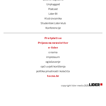
Unplugged
Podcast
Lider BI
Klub izvoznika
Studentski Lider klub
Konferencije
Pretplati se
Prijava na newsletter
e-lider
o nama
impressum
oglašavanje
opći uvjeti korištenja
politika privatnosti i kolačića
tocno.hr
copyright lider media 2025.