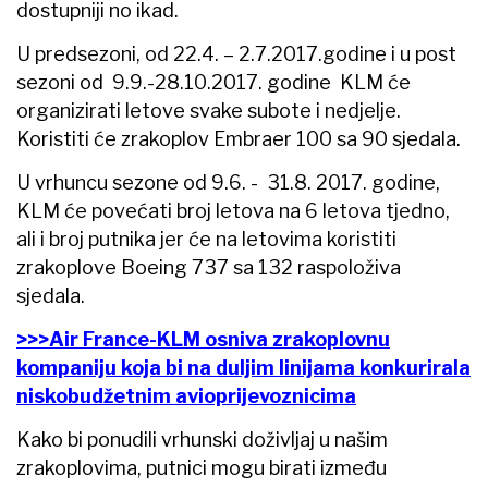
dostupniji no ikad.
U predsezoni, od 22.4. – 2.7.2017.godine i u post
sezoni od 9.9.-28.10.2017. godine KLM će
organizirati letove svake subote i nedjelje.
Koristiti će zrakoplov Embraer 100 sa 90 sjedala.
U vrhuncu sezone od 9.6. - 31.8. 2017. godine,
KLM će povećati broj letova na 6 letova tjedno,
ali i broj putnika jer će na letovima koristiti
zrakoplove Boeing 737 sa 132 raspoloživa
sjedala.
>>>Air France-KLM osniva zrakoplovnu
kompaniju koja bi na duljim linijama konkurirala
niskobudžetnim avioprijevoznicima
Kako bi ponudili vrhunski doživljaj u našim
zrakoplovima, putnici mogu birati između