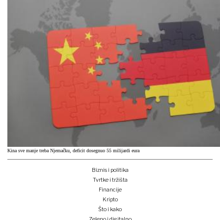
Kina sve manje treba Njemačku, deficit dosegnuo 55 milijardi eura
Biznis i politika
Tvrtke i tržišta
Financije
Kripto
Što i kako
Zeleno i digitalno