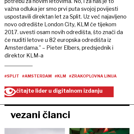
potrebu za novim letovima. No, i za nas je to
važna odluka jer smo prvi puta svojoj povijesti
uspostavili direktan let za Split. Uz već najavljeno
novo odredište London City, KLM će tijekom
2017. uvesti osam novih odredišta, što znači da
će nuditi letove u 82 europska odredišta iz
Amsterdama.” – Pieter Elbers, predsjednik i
direktor KLM-a
#SPLIT
#AMSTERDAM
#KLM
#ZRAKOPLOVNA LINIJA
čitajte lider u digitalnom izdanju
vezani članci