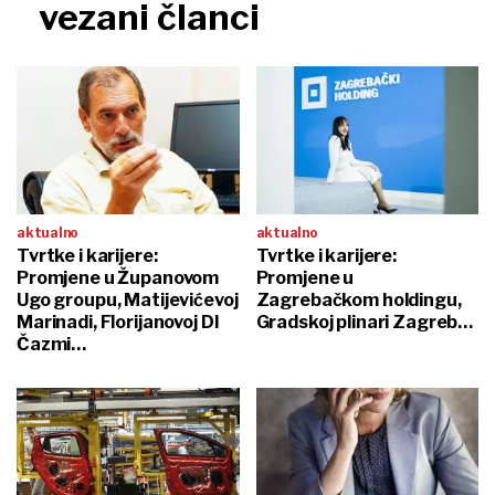
vezani članci
aktualno
aktualno
Tvrtke i karijere:
Tvrtke i karijere:
Promjene u Županovom
Promjene u
Ugo groupu, Matijevićevoj
Zagrebačkom holdingu,
Marinadi, Florijanovoj DI
Gradskoj plinari Zagreb…
Čazmi…