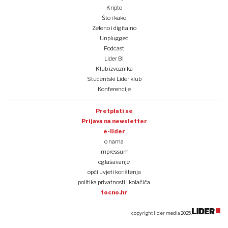
Kripto
Što i kako
Zeleno i digitalno
Unplugged
Podcast
Lider BI
Klub izvoznika
Studentski Lider klub
Konferencije
Pretplati se
Prijava na newsletter
e-lider
o nama
impressum
oglašavanje
opći uvjeti korištenja
politika privatnosti i kolačića
tocno.hr
copyright lider media 2025.