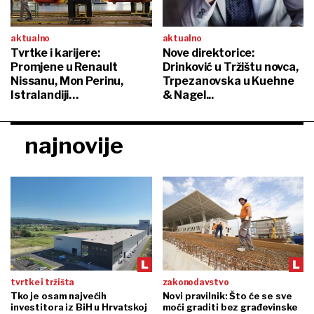
aktualno
aktualno
Tvrtke i karijere:
Nove direktorice:
Promjene u Renault
Drinković u Tržištu novca,
Nissanu, Mon Perinu,
Trpezanovska u Kuehne
Istralandiji…
& Nagel...
najnovije
tvrtke i tržišta
zakonodavstvo
Tko je osam najvećih
Novi pravilnik: Što će se sve
investitora iz BiH u Hrvatskoj
moći graditi bez građevinske