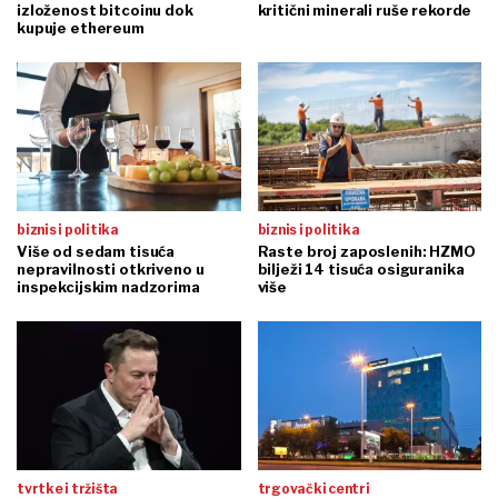
izloženost bitcoinu dok
kritični minerali ruše rekorde
kupuje ethereum
biznis i politika
biznis i politika
Više od sedam tisuća
Raste broj zaposlenih: HZMO
nepravilnosti otkriveno u
bilježi 14 tisuća osiguranika
inspekcijskim nadzorima
više
tvrtke i tržišta
trgovački centri