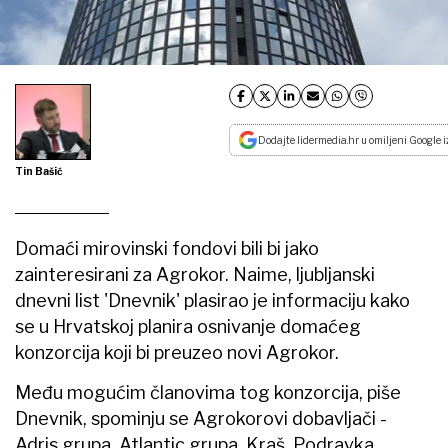
Dodajte lidermedia.hr u omiljeni Google i
Tin Bašić
Domaći mirovinski fondovi bili bi jako
zainteresirani za Agrokor. Naime, ljubljanski
dnevni list 'Dnevnik' plasirao je informaciju kako
se u Hrvatskoj planira osnivanje domaćeg
konzorcija koji bi preuzeo novi Agrokor.
Među mogućim članovima tog konzorcija, piše
Dnevnik, spominju se Agrokorovi dobavljači -
Adris grupa, Atlantic grupa, Kraš, Podravka,