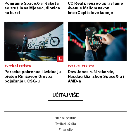
Poniranje SpaceX-a: Raketa
CC Real preuzeo upravljanje
se srušila na Mjesec, dionica
Avenue Mallom nakon
na burzi
InterCapitalove kupnje
tvrtke i tržišta
tvrtke i tržišta
Porsche pokrenuo likvidaciju
Dow Jones ruši rekorde,
bivšeg Rimčevog Greypa,
Nasdaq klizi zbog SpaceX-a i
pojačanje u CSG-u
AMD-a
UČITAJ VIŠE
Biznis i politika
Tvrtke i tržišta
Financije