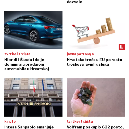
dozvole
tvrtke i tržišta
javna potrošnja
Hibridi i Škoda i dalje
Hrvatska treća u EU po rastu
dominiraju prodajom
troškova javnih usluga
automobila u Hrvatskoj
kripto
tvrtke i tržišta
Intesa Sanpaolo smanjuje
Volfram poskupio 622 posto,