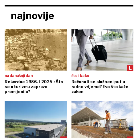
najnovije
na današnji dan
što i kako
Rekordne 1986. i 2025.: Što
Računa li se službeni put u
se u turizmu zapravo
radno vrijeme? Evo što kaže
promijenilo?
zakon