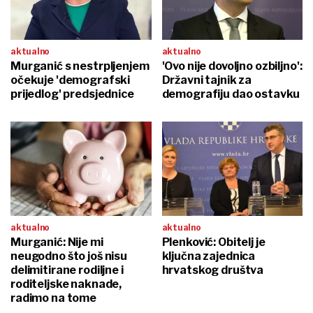
aktualno
aktualno
Murganić s nestrpljenjem
'Ovo nije dovoljno ozbiljno':
očekuje 'demografski
Državni tajnik za
prijedlog' predsjednice
demografiju dao ostavku
aktualno
aktualno
Murganić: Nije mi
Plenković: Obitelj je
neugodno što još nisu
ključna zajednica
delimitirane rodiljne i
hrvatskog društva
roditeljske naknade,
radimo na tome