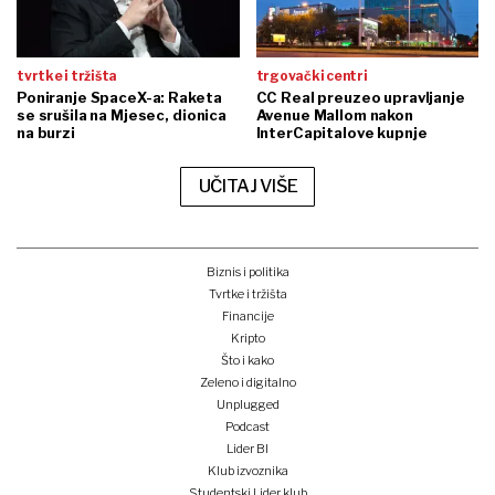
tvrtke i tržišta
trgovački centri
Poniranje SpaceX-a: Raketa
CC Real preuzeo upravljanje
se srušila na Mjesec, dionica
Avenue Mallom nakon
na burzi
InterCapitalove kupnje
UČITAJ VIŠE
Biznis i politika
Tvrtke i tržišta
Financije
Kripto
Što i kako
Zeleno i digitalno
Unplugged
Podcast
Lider BI
Klub izvoznika
Studentski Lider klub