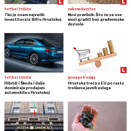
tvrtke i tržišta
zakonodavstvo
Tko je osam najvećih
Novi pravilnik: Što će se sve
investitora iz BiH u Hrvatskoj
moći graditi bez građevinske
dozvole
tvrtke i tržišta
javna potrošnja
Hibridi i Škoda i dalje
Hrvatska treća u EU po rastu
dominiraju prodajom
troškova javnih usluga
automobila u Hrvatskoj