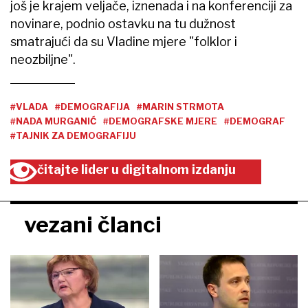
još je krajem veljače, iznenada i na konferenciji za
novinare, podnio ostavku na tu dužnost
smatrajući da su Vladine mjere "folklor i
neozbiljne".
#VLADA
#DEMOGRAFIJA
#MARIN STRMOTA
#NADA MURGANIĆ
#DEMOGRAFSKE MJERE
#DEMOGRAF
#TAJNIK ZA DEMOGRAFIJU
čitajte lider u digitalnom izdanju
vezani članci