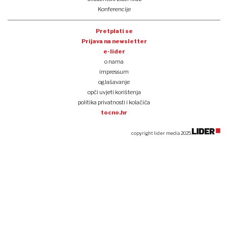
Konferencije
Pretplati se
Prijava na newsletter
e-lider
o nama
impressum
oglašavanje
opći uvjeti korištenja
politika privatnosti i kolačića
tocno.hr
copyright lider media 2025.