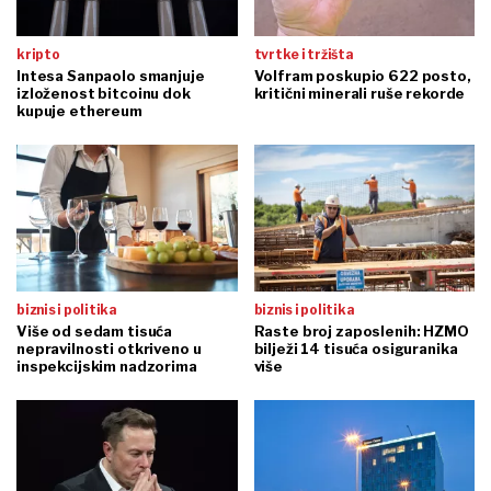
kripto
tvrtke i tržišta
Intesa Sanpaolo smanjuje
Volfram poskupio 622 posto,
izloženost bitcoinu dok
kritični minerali ruše rekorde
kupuje ethereum
biznis i politika
biznis i politika
Više od sedam tisuća
Raste broj zaposlenih: HZMO
nepravilnosti otkriveno u
bilježi 14 tisuća osiguranika
inspekcijskim nadzorima
više