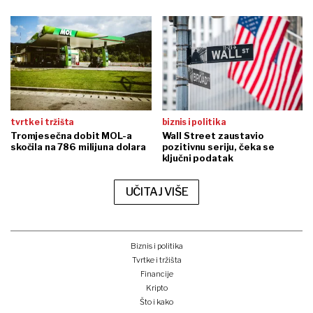
tvrtke i tržišta
biznis i politika
Tromjesečna dobit MOL-a
Wall Street zaustavio
skočila na 786 milijuna dolara
pozitivnu seriju, čeka se
ključni podatak
UČITAJ VIŠE
Biznis i politika
Tvrtke i tržišta
Financije
Kripto
Što i kako