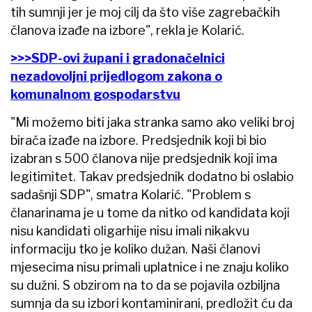
tih sumnji jer je moj cilj da što više zagrebačkih
članova izađe na izbore", rekla je Kolarić.
>>>SDP-ovi župani i gradonačelnici
nezadovoljni prijedlogom zakona o
komunalnom gospodarstvu
"Mi možemo biti jaka stranka samo ako veliki broj
birača izađe na izbore. Predsjednik koji bi bio
izabran s 500 članova nije predsjednik koji ima
legitimitet. Takav predsjednik dodatno bi oslabio
sadašnji SDP", smatra Kolarić. "Problem s
članarinama je u tome da nitko od kandidata koji
nisu kandidati oligarhije nisu imali nikakvu
informaciju tko je koliko dužan. Naši članovi
mjesecima nisu primali uplatnice i ne znaju koliko
su dužni. S obzirom na to da se pojavila ozbiljna
sumnja da su izbori kontaminirani, predložit ću da