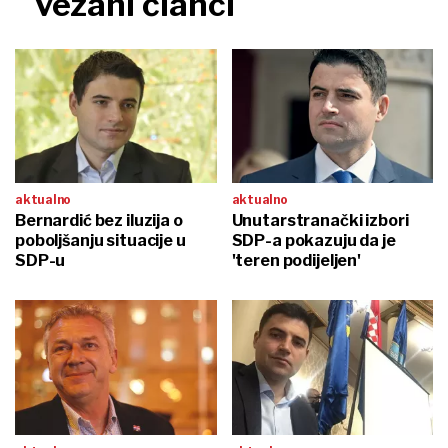
vezani članci
aktualno
aktualno
Bernardić bez iluzija o
Unutarstranački izbori
poboljšanju situacije u
SDP-a pokazuju da je
SDP-u
'teren podijeljen'