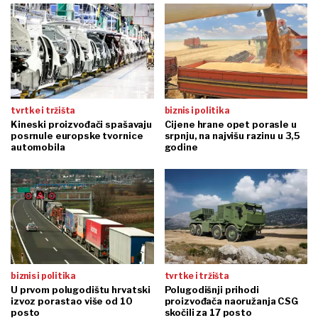
tvrtke i tržišta
biznis i politika
Kineski proizvođači spašavaju
Cijene hrane opet porasle u
posrnule europske tvornice
srpnju, na najvišu razinu u 3,5
automobila
godine
biznis i politika
tvrtke i tržišta
U prvom polugodištu hrvatski
Polugodišnji prihodi
izvoz porastao više od 10
proizvođača naoružanja CSG
posto
skočili za 17 posto