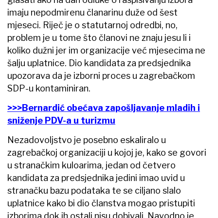
imaju nepodmirenu članarinu duže od šest
mjeseci. Riječ je o statutarnoj odredbi, no,
problem je u tome što članovi ne znaju jesu li i
koliko dužni jer im organizacije već mjesecima ne
šalju uplatnice. Dio kandidata za predsjednika
upozorava da je izborni proces u zagrebačkom
SDP-u kontaminiran.
>>>Bernardić obećava zapošljavanje mladih i
sniženje PDV-a u turizmu
Nezadovoljstvo je posebno eskaliralo u
zagrebačkoj organizaciji u kojoj je, kako se govori
u stranačkim kuloarima, jedan od četvero
kandidata za predsjednika jedini imao uvid u
stranačku bazu podataka te se ciljano slalo
uplatnice kako bi dio članstva mogao pristupiti
izborima dok ih ostali nisu dobivali. Navodno je