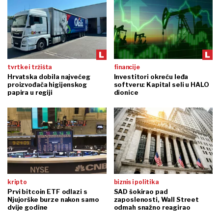
tvrtke i tržišta
financije
Hrvatska dobila najvećeg
Investitori okreću leđa
proizvođača higijenskog
softveru: Kapital seli u HALO
papira u regiji
dionice
kripto
biznis i politika
Prvi bitcoin ETF odlazi s
SAD šokirao pad
Njujorške burze nakon samo
zaposlenosti, Wall Street
dvije godine
odmah snažno reagirao