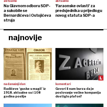
aktualno
aktualno
Na Glavnom odboru SDP-
'Faraonske ovlasti' za
a sukobile se
predsjednika u prijedlogu
Bernardićeva i Ostojićeva
novog statuta SDP-a
struja
najnovije
na današnji dan
komentari
Radićeve ‘guske u magli’ iz
Govori li nam burza da je
1918. aktualne su i 108
poslovanje većine kompanija
godina poslije
dostiglo plafon?