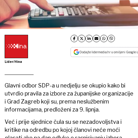
Dodajte lidermedia.hr u omiljeni Google i
Lider/Hina
Glavni odbor SDP-a u nedjelju se okupio kako bi
utvrdio pravila za izbore za županijske organizacije
i Grad Zagreb koji su, prema neslužbenim
informacijama, predloženi za 9. lipnja.
Već i prije sjednice čula su se nezadovoljstva i
kritike na odredbu po kojoj članovi neće moći
glasati ako na dan odluke o raspisivanju izbora