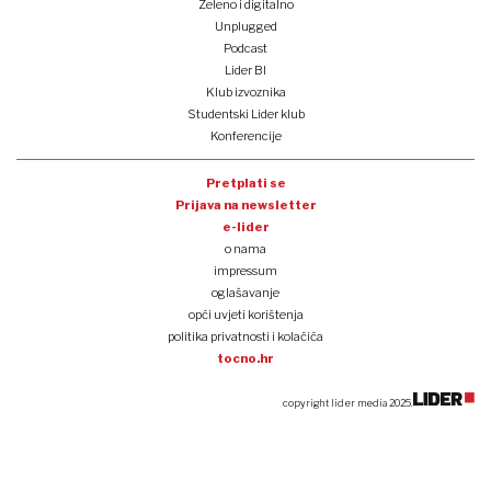
Zeleno i digitalno
Unplugged
Podcast
Lider BI
Klub izvoznika
Studentski Lider klub
Konferencije
Pretplati se
Prijava na newsletter
e-lider
o nama
impressum
oglašavanje
opći uvjeti korištenja
politika privatnosti i kolačića
tocno.hr
copyright lider media 2025.