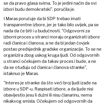
se da pravo glasa svima. To je jedini način da ovi
izbori budu demokratski", poručila je.
I Maras poručuje da bi SDP trebao imati
transparentne izbore, jer je tako bilo uvijek, pa se
nada da će biti i u budućnosti. "Odgovorni za
izborni proces u stranci moraju organizirati izbore
radi članica i članova, a ne da bi jedan čovjek
postao predsjednik gradske organizacije. To se ne
organizira zbog uskog kruga ljudi. Od odgovornih
u stranci očekujem da takav proces i bude, a ne
da se otuđuju od članica i članova stranke",
istaknuo je Maras.
"Interes je stranke da što veći broj ljudi izađe na
izbore u SDP-u. Raspisati izbore, a da ljude nisi
obavijestio jesu li dužni ili nisu članarinu, nema
nikakvog smisla. Očekujem od odgovornih da