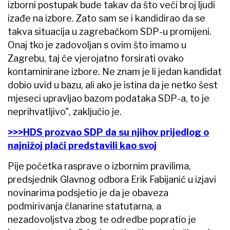
izborni postupak bude takav da što veći broj ljudi
izađe na izbore. Zato sam se i kandidirao da se
takva situacija u zagrebačkom SDP-u promijeni.
Onaj tko je zadovoljan s ovim što imamo u
Zagrebu, taj će vjerojatno forsirati ovako
kontaminirane izbore. Ne znam je li jedan kandidat
dobio uvid u bazu, ali ako je istina da je netko šest
mjeseci upravljao bazom podataka SDP-a, to je
neprihvatljivo", zaključio je.
>>>HDS prozvao SDP da su njihov prijedlog o
najnižoj plaći predstavili kao svoj
Pije početka rasprave o izbornim pravilima,
predsjednik Glavnog odbora Erik Fabijanić u izjavi
novinarima podsjetio je da je obaveza
podmirivanja članarine statutarna, a
nezadovoljstva zbog te odredbe popratio je