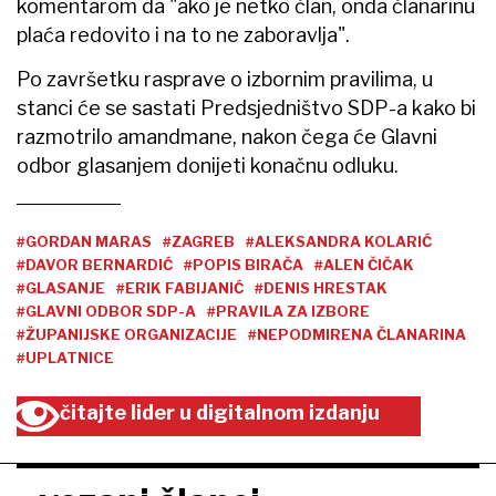
komentarom da "ako je netko član, onda članarinu
plaća redovito i na to ne zaboravlja".
Po završetku rasprave o izbornim pravilima, u
stanci će se sastati Predsjedništvo SDP-a kako bi
razmotrilo amandmane, nakon čega će Glavni
odbor glasanjem donijeti konačnu odluku.
#GORDAN MARAS
#ZAGREB
#ALEKSANDRA KOLARIĆ
#DAVOR BERNARDIĆ
#POPIS BIRAČA
#ALEN ČIČAK
#GLASANJE
#ERIK FABIJANIĆ
#DENIS HRESTAK
#GLAVNI ODBOR SDP-A
#PRAVILA ZA IZBORE
#ŽUPANIJSKE ORGANIZACIJE
#NEPODMIRENA ČLANARINA
#UPLATNICE
čitajte lider u digitalnom izdanju