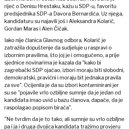
riječ o Denisu Hrestaku, kažu u SDP-u, favoritu
predsjednika SDP-a Davora Bernardića. Uz njega,
kandidaturu su najavili još i Aleksandra Kolarić,
Gordan Maras i Alen Čičak.
Iako nije članica Glavnog odbora, Kolarić je
zatražila dopuštenje da sudjeluje u raspravi o
izbornim pravilima, što joj je i omogućeno, a prije
sjednice novinarima je kazala da "kako bi
zagrebački SDP ojačao, izbori moraju biti slobodni,
demokratski, pravični i moraju bit jednaka pravila
za sve". Ocijenila je da su izbori kontaminirani jer
su se "pojavile vrlo ozbiljne sumnje da je jedan od
kandidata imao uvid u bazu članova, dapače, da je
raspolagao popisom birača".
"Ne tvrdim da je to tako, ali sumnje su vrlo ozbiljne
pa i ja i druga dvojica kandidata tražimo provjeru