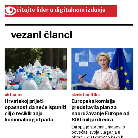
čitajte lider u digitalnom izdanju
vezani članci
aktualno
biznis i politika
Hrvatskoj prijeti
Europska komisija
opasnost da neće ispuniti
predstavila plan za
cilj o recikliranju
naoružavanje Europe od
komunalnog otpada
800 milijardi eura
Europa je spremna masovno
povećati svoja ulaganja u
obranu, kratkoročno kako bi