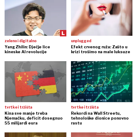
zeleno i digitalno
unplugged
Yang Zhilin: Dječje lice
Efekt crvenog ruža: Zašto u
kineske AI revolucije
krizi trošimo na male luksuze
tvrtke i tržišta
tvrtke i tržišta
Kina sve manje treba
Rekordi na Wall Streetu,
Njemačku, deficit dosegnuo
tehnološke dionice ponovno
55 milijardi eura
rastu