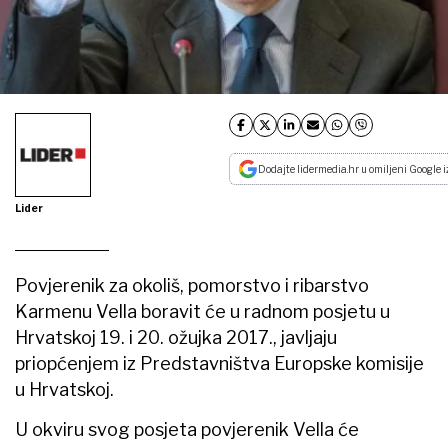
Dodajte lidermedia.hr u omiljeni Google i
Lider
Povjerenik za okoliš, pomorstvo i ribarstvo
Karmenu Vella boravit će u radnom posjetu u
Hrvatskoj 19. i 20. ožujka 2017., javljaju
priopćenjem iz Predstavništva Europske komisije
u Hrvatskoj.
U okviru svog posjeta povjerenik Vella će