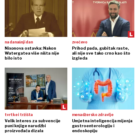
na današnji dan
zvečevo
Nixonova ostavka: Nakon
Prihod pada, gubitak raste,
Watergatea više ništa nije
ali nije sve tako crno kao što
bilo isto
izgleda
tvrtke i tržišta
menadžersko zdravlje
Velik interes za subvencije
Umjetna inteligencija mijenja
puni knjige narudžbi
gastroenterologiju i
proizvođača dizala
endoskopiju