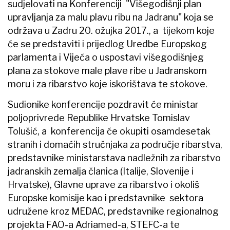
sudjelovati na Konferenciji "Višegodišnji plan
upravljanja za malu plavu ribu na Jadranu" koja se
održava u Zadru 20. ožujka 2017., a tijekom koje
će se predstaviti i prijedlog Uredbe Europskog
parlamenta i Vijeća o uspostavi višegodišnjeg
plana za stokove male plave ribe u Jadranskom
moru i za ribarstvo koje iskorištava te stokove.
Sudionike konferencije pozdravit će ministar
poljoprivrede Republike Hrvatske Tomislav
Tolušić, a konferencija će okupiti osamdesetak
stranih i domaćih stručnjaka za područje ribarstva,
predstavnike ministarstava nadležnih za ribarstvo
jadranskih zemalja članica (Italije, Slovenije i
Hrvatske), Glavne uprave za ribarstvo i okoliš
Europske komisije kao i predstavnike sektora
udružene kroz MEDAC, predstavnike regionalnog
projekta FAO-a Adriamed-a, STEFC-a te