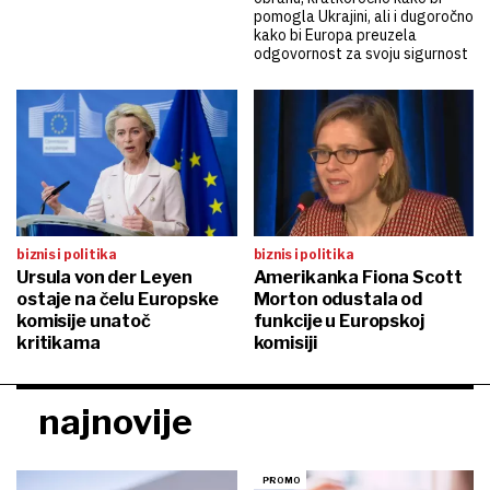
pomogla Ukrajini, ali i dugoročno
kako bi Europa preuzela
odgovornost za svoju sigurnost
biznis i politika
biznis i politika
Ursula von der Leyen
Amerikanka Fiona Scott
ostaje na čelu Europske
Morton odustala od
komisije unatoč
funkcije u Europskoj
kritikama
komisiji
najnovije