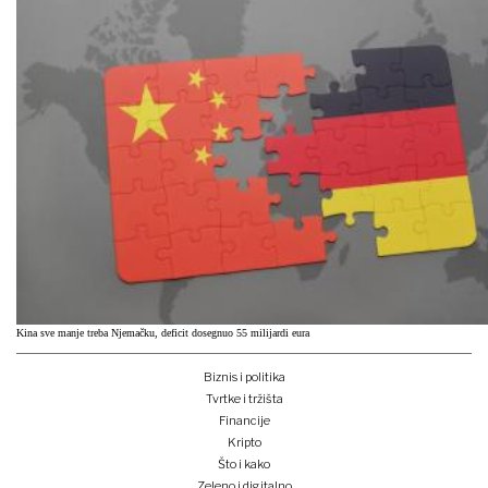
Kina sve manje treba Njemačku, deficit dosegnuo 55 milijardi eura
Biznis i politika
Tvrtke i tržišta
Financije
Kripto
Što i kako
Zeleno i digitalno