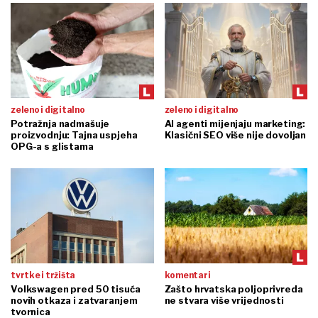
zeleno i digitalno
zeleno i digitalno
Potražnja nadmašuje
AI agenti mijenjaju marketing:
proizvodnju: Tajna uspjeha
Klasični SEO više nije dovoljan
OPG-a s glistama
tvrtke i tržišta
komentari
Volkswagen pred 50 tisuća
Zašto hrvatska poljoprivreda
novih otkaza i zatvaranjem
ne stvara više vrijednosti
tvornica