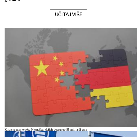
UČITAJ VIŠE
Kina sve manje treba Njemačku, deficit dosegnuo 55 milijardi eura