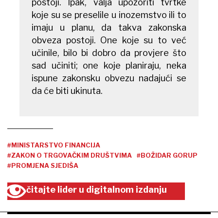
postoji. Ipak, valja upozoriti tvrtke
koje su se preselile u inozemstvo ili to
imaju u planu, da takva zakonska
obveza postoji. One koje su to već
učinile, bilo bi dobro da provjere što
sad učiniti; one koje planiraju, neka
ispune zakonsku obvezu nadajući se
da će biti ukinuta.
#MINISTARSTVO FINANCIJA
#ZAKON O TRGOVAČKIM DRUŠTVIMA
#BOŽIDAR GORUP
#PROMJENA SJEDIŠA
čitajte lider u digitalnom izdanju