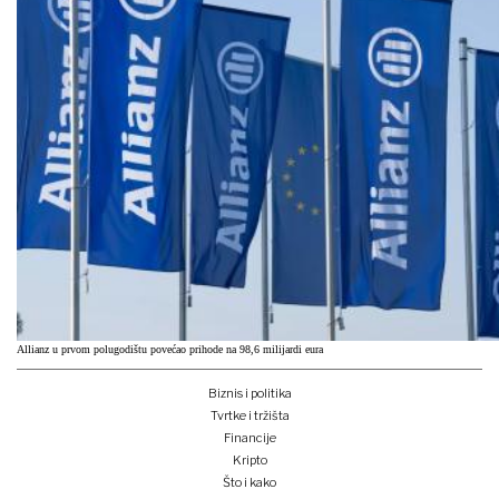
Allianz u prvom polugodištu povećao prihode na 98,6 milijardi eura
Biznis i politika
Tvrtke i tržišta
Financije
Kripto
Što i kako