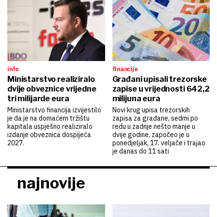
info
financije
Ministarstvo realiziralo
Građani upisali trezorske
dvije obveznice vrijedne
zapise u vrijednosti 642,2
tri milijarde eura
milijuna eura
Ministarstvo financija izvijestilo
Novi krug upisa trezorskih
je da je na domaćem tržištu
zapisa za građane, sedmi po
kapitala uspješno realiziralo
redu u zadnje nešto manje u
izdanje obveznica dospijeća
dvije godine, započeo je u
2027.
ponedjeljak, 17. veljače i trajao
je danas do 11 sati
najnovije