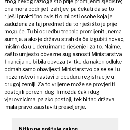
zbog nekog razloga što prije promijeniti sjedište;
ona mora podnijeti zahtjev, pa čekati da se to
riješi i praktično ovisiti o milosti osobe koja je
zadužena za taj predmet da to riješi što je prije
moguće. Tu bi odredbu trebalo promijeniti, nema
sumnje, a ako je državu strah da će izgubiti novac,
mislim da u Lideru imamo rješenje i za to. Naime,
zašto umjesto obvezne suglasnosti Ministarstva
financija ne bi bila obveza tvrtke da nakon odluke
odmah samo obavijesti Ministarstvo da se seli u
inozemstvo i nastavi proceduru registracije u
drugoj zemlji. Za to vrijeme može se provjeriti
postoji li porezni dug ili možda čak i dug
vjerovnicima, pa ako postoji, tek bi tad država
imala pravo zaustaviti preseljenje.
Nitko ne poštuje zakon