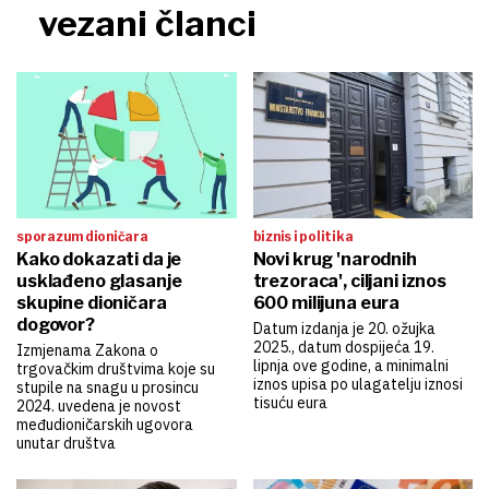
vezani članci
sporazum dioničara
biznis i politika
Kako dokazati da je
Novi krug 'narodnih
usklađeno glasanje
trezoraca', ciljani iznos
skupine dioničara
600 milijuna eura
dogovor?
Datum izdanja je 20. ožujka
2025., datum dospijeća 19.
Izmjenama Zakona o
lipnja ove godine, a minimalni
trgovačkim društvima koje su
iznos upisa po ulagatelju iznosi
stupile na snagu u prosincu
tisuću eura
2024. uvedena je novost
međudioničarskih ugovora
unutar društva