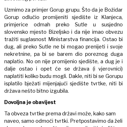
Uzmimo za primjer Gorup grupu. Što da je Božidar
Gorup odlučio promijeniti sjedište iz Klanjeca,
primjerice odmah preko Sutle u susjedno
slovensko mjesto Bizeljsko i da nije imao obvezu
tražiti suglasnost Ministarstva financija. Ostao bi
dug, ali preko Sutle ne bi mogao prenijeti i svoje
nekretnine, pa bi se barem dio poreznog duga
naplatio. No on nije promijenio sjedište, a dug je i
dalje ostao i opet će se država (i vjerovnici)
naplatiti koliko budu mogli. Dakle, niti bi se Gorupu
isplatilo bježati mijenjajući sjedište tvrtke, niti bi
država nešto bitno izgubila.
Dovoljna je obavijest
Ta obveza tvrtke prema državi može, kako sam
naveo, samo odmoći tvrtki. Pretpostavimo da želi