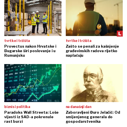
tvrtke i tržišta
tvrtke i tržišta
Provectus nakon Hrvatske i
Zašto se penali za kašnjenje
Bugarske širi poslovanje i u
građevinskih radova rijetko
Rumunjsku
naplaćuju
biznis i politika
na današnji dan
Paradoks Wall Streeta: Loše
Zaboravljeni Đuro Jelačić: Od
vijesti iz SAD-a pokrenule
smijenjenog generala do
rast burzi
gospodarstvenika