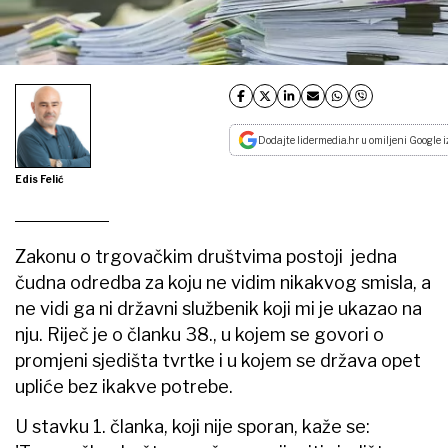
Dodajte lidermedia.hr u omiljeni Google i
Edis Felić
Zakonu o trgovačkim društvima postoji jedna
čudna odredba za koju ne vidim nikakvog smisla, a
ne vidi ga ni državni službenik koji mi je ukazao na
nju. Riječ je o članku 38., u kojem se govori o
promjeni sjedišta tvrtke i u kojem se država opet
upliće bez ikakve potrebe.
U stavku 1. članka, koji nije sporan, kaže se: