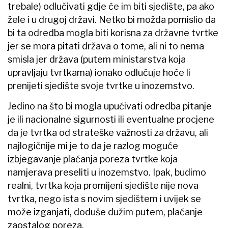
trebale) odlučivati gdje će im biti sjedište, pa ako
žele i u drugoj državi. Netko bi možda pomislio da
bi ta odredba mogla biti korisna za državne tvrtke
jer se mora pitati država o tome, ali ni to nema
smisla jer država (putem ministarstva koja
upravljaju tvrtkama) ionako odlučuje hoće li
prenijeti sjedište svoje tvrtke u inozemstvo.
Jedino na što bi mogla upućivati odredba pitanje
je ili nacionalne sigurnosti ili eventualne procjene
da je tvrtka od strateške važnosti za državu, ali
najlogičnije mi je to da je razlog moguće
izbjegavanje plaćanja poreza tvrtke koja
namjerava preseliti u inozemstvo. Ipak, budimo
realni, tvrtka koja promijeni sjedište nije nova
tvrtka, nego ista s novim sjedištem i uvijek se
može izganjati, doduše dužim putem, plaćanje
zaostalog poreza.