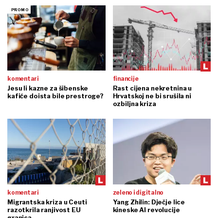
komentari
financije
Jesu li kazne za šibenske
Rast cijena nekretnina u
kafiće doista bile prestroge?
Hrvatskoj ne bi srušila ni
ozbiljna kriza
komentari
zeleno i digitalno
Migrantska kriza u Ceuti
Yang Zhilin: Dječje lice
razotkrila ranjivost EU
kineske AI revolucije
granica