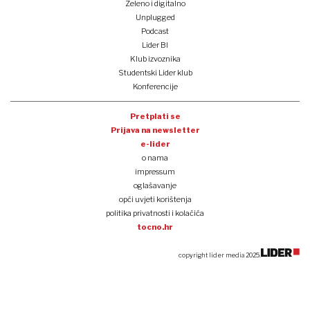
Zeleno i digitalno
Unplugged
Podcast
Lider BI
Klub izvoznika
Studentski Lider klub
Konferencije
Pretplati se
Prijava na newsletter
e-lider
o nama
impressum
oglašavanje
opći uvjeti korištenja
politika privatnosti i kolačića
tocno.hr
copyright lider media 2025.