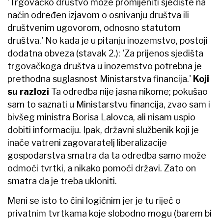
'Trgovačko društvo može promijeniti sjedište na
način određen izjavom o osnivanju društva ili
društvenim ugovorom, odnosno statutom
društva.' No kada je u pitanju inozemstvo, postoji
dodatna obveza (stavak 2.): 'Za prijenos sjedišta
trgovačkoga društva u inozemstvo potrebna je
prethodna suglasnost Ministarstva financija.'
Koji
su razlozi
Ta odredba nije jasna nikome; pokušao
sam to saznati u Ministarstvu financija, zvao sam i
bivšeg ministra Borisa Lalovca, ali nisam uspio
dobiti informaciju. Ipak, državni službenik koji je
inače vatreni zagovaratelj liberalizacije
gospodarstva smatra da ta odredba samo može
odmoći tvrtki, a nikako pomoći državi. Zato on
smatra da je treba ukloniti.
Meni se isto to čini logičnim jer je tu riječ o
privatnim tvrtkama koje slobodno mogu (barem bi