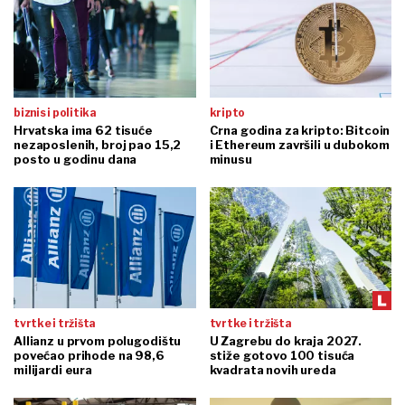
biznis i politika
kripto
Hrvatska ima 62 tisuće
Crna godina za kripto: Bitcoin
nezaposlenih, broj pao 15,2
i Ethereum završili u dubokom
posto u godinu dana
minusu
tvrtke i tržišta
tvrtke i tržišta
Allianz u prvom polugodištu
U Zagrebu do kraja 2027.
povećao prihode na 98,6
stiže gotovo 100 tisuća
milijardi eura
kvadrata novih ureda