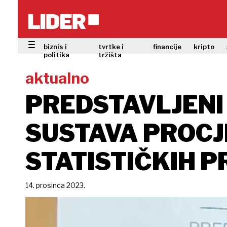
biznis i
tvrtke i
financije
kripto
politika
tržišta
aktualno
PREDSTAVLJENI
SUSTAVA PROCJ
STATISTIČKIH P
14. prosinca 2023.