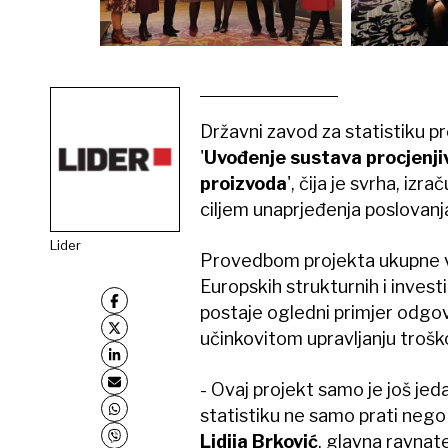
Državni zavod za statistiku p
'
Uvođenje sustava procjenjiv
proizvoda
', čija je svrha, iz
ciljem unaprjeđenja poslovanj
Lider
Provedbom projekta ukupne v
Europskih strukturnih i invest
postaje ogledni primjer odgov
učinkovitom upravljanju troš
- Ovaj projekt samo je još jed
statistiku ne samo prati nego 
Lidija Brković
, glavna ravnat