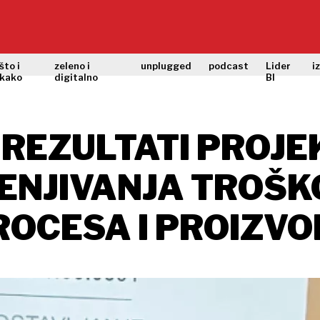
što i
zeleno i
unplugged
podcast
Lider
i
kako
digitalno
BI
 REZULTATI PROJE
ENJIVANJA TROŠK
ROCESA I PROIZVO