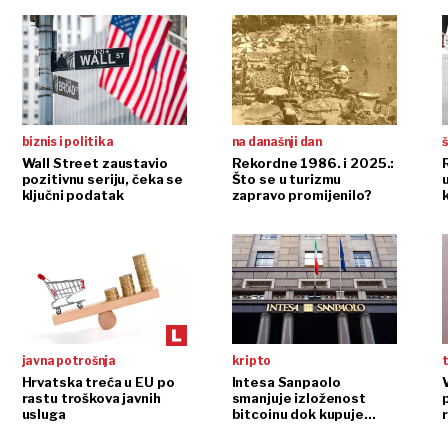
biznis i politika
na današnji dan
š
Wall Street zaustavio
Rekordne 1986. i 2025.:
pozitivnu seriju, čeka se
Što se u turizmu
ključni podatak
zapravo promijenilo?
javna potrošnja
kripto
t
Hrvatska treća u EU po
Intesa Sanpaolo
rastu troškova javnih
smanjuje izloženost
p
usluga
bitcoinu dok kupuje
ethereum