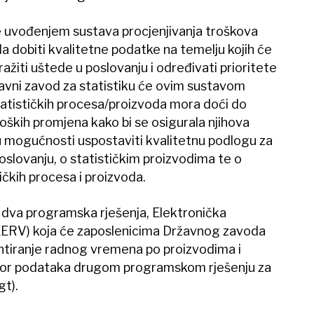
e uvođenjem sustava procjenjivanja troškova
da dobiti kvalitetne podatke na temelju kojih će
ražiti uštede u poslovanju i određivati prioritete
avni zavod za statistiku će ovim sustavom
statističkih procesa/proizvoda mora doći do
oških promjena kako bi se osigurala njihova
u mogućnosti uspostaviti kvalitetnu podlogu za
oslovanju, o statističkim proizvodima te o
ičkih procesa i proizvoda.
u dva programska rješenja, Elektronička
EERV) koja će zaposlenicima Državnog zavoda
entiranje radnog vremena po proizvodima i
izvor podataka drugom programskom rješenju za
t).