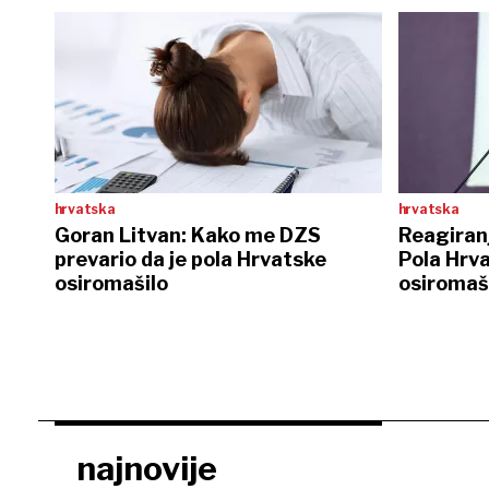
hrvatska
hrvatska
Goran Litvan: Kako me DZS
Reagiranj
prevario da je pola Hrvatske
Pola Hrva
osiromašilo
osiromaš
najnovije