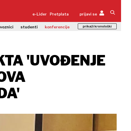
e-Lider
Pretplata
prijavi se
prikaži kronološki
zvoznici
studenti
konferencije
KTA 'UVOĐENJE
OVA
DA'