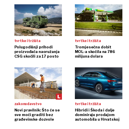
tvrtke i tržišta
tvrtke i tržišta
Polugodišnji prihodi
Tromjesečna dobit
proizvođača naoružanja
MOL-a skočila na 786
CSG skočili za 17 posto
milijuna dolara
zakonodavstvo
tvrtke i tržišta
Novi pravilnik: Što će se
Hibridi i Škoda i dalje
sve moći graditi bez
dominiraju prodajom
građevinske dozvole
automobila u Hrvatskoj