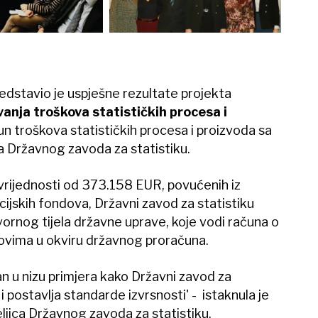
redstavio je uspješne rezultate projekta
anja troškova statističkih procesa i
račun troškova statističkih procesa i proizvoda sa
a Državnog zavoda za statistiku.
rijednosti od 373.158 EUR, povućenih iz
icijskih fondova, Državni zavod za statistiku
ornog tijela državne uprave, koje vodi računa o
kovima u okviru državnog proračuna.
an u nizu primjera kako Državni zavod za
i postavlja standarde izvrsnosti' - istaknula je
eljica Državnog zavoda za statistiku.