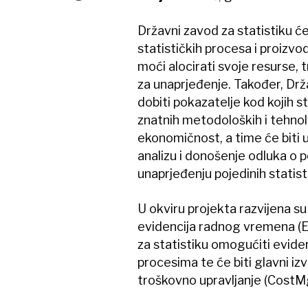
Državni zavod za statistiku ć
statističkih procesa i proizvo
moći alocirati svoje resurse, t
za unaprjeđenje. Također, Drž
dobiti pokazatelje kod kojih 
znatnih metodoloških i tehnol
ekonomičnost, a time će biti 
analizu i donošenje odluka o p
unaprjeđenju pojedinih statist
U okviru projekta razvijena s
evidencija radnog vremena (
za statistiku omogućiti evid
procesima te će biti glavni 
troškovno upravljanje (CostMg