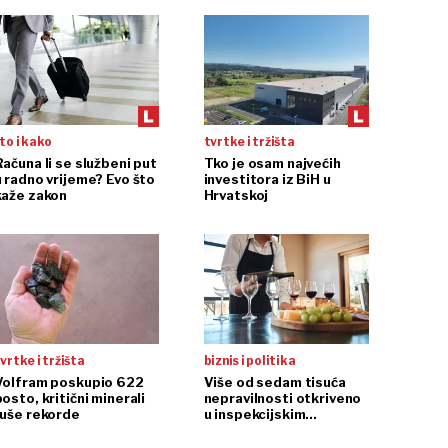
to i kako
tvrtke i tržišta
Računa li se službeni put
Tko je osam najvećih
u radno vrijeme? Evo što
investitora iz BiH u
kaže zakon
Hrvatskoj
vrtke i tržišta
biznis i politika
Volfram poskupio 622
Više od sedam tisuća
osto, kritični minerali
nepravilnosti otkriveno
ruše rekorde
u inspekcijskim
nadzorima