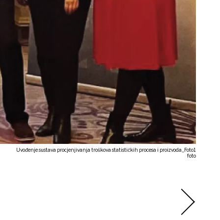
Uvođenje sustava procjenjivanja troškova statističkih procesa i proizvoda_Foto1
foto