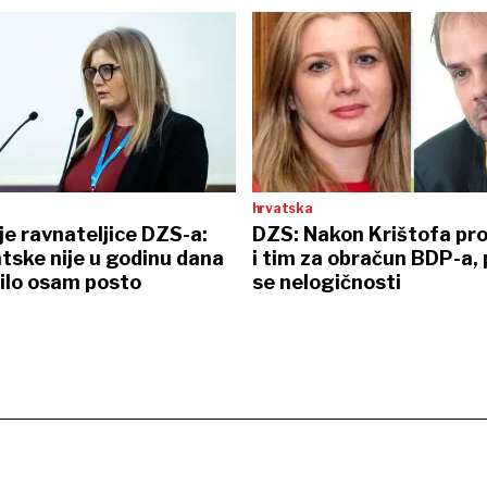
hrvatska
e ravnateljice DZS-a:
DZS: Nakon Krištofa pr
tske nije u godinu dana
i tim za obračun BDP-a, 
ilo osam posto
se nelogičnosti