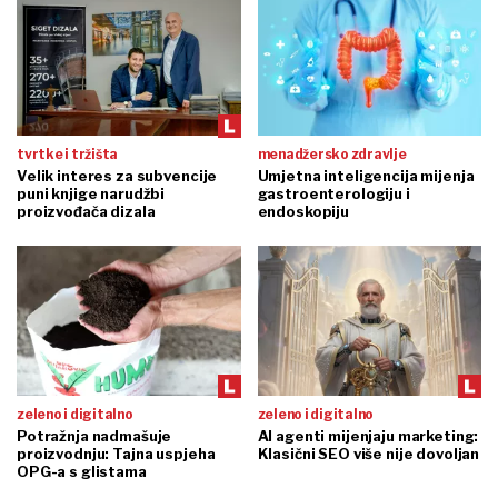
tvrtke i tržišta
menadžersko zdravlje
Velik interes za subvencije
Umjetna inteligencija mijenja
puni knjige narudžbi
gastroenterologiju i
proizvođača dizala
endoskopiju
zeleno i digitalno
zeleno i digitalno
Potražnja nadmašuje
AI agenti mijenjaju marketing:
proizvodnju: Tajna uspjeha
Klasični SEO više nije dovoljan
OPG-a s glistama