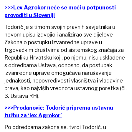
>>>Lex Agrokor neće se moći u potpunosti
provoditi u Sloveniji
Todorić je s timom svojih pravnih savjetnika u
novom upisu izdvojio i analizirao sve dijelove
Zakona o postupku izvanredne uprave u
trgovačkim društvima od sistemskog značaja za
Republiku Hrvatsku koji, po njemu, nisu usklađene
s odredbama Ustava, odnosno, da postupak
izvanredne uprave omogućava narušavanje
jednakosti, nepovredivosti vlasništva i vladavine
prava, kao najviših vrednota ustavnog poretka (čl.
3. Ustava RH).
>>>Prodanović: Todorić priprema ustavnu
tužbu za ‘lex Agrokor’
Po odredbama zakona se, tvrdi Todorić, u