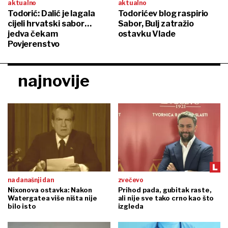
aktualno
aktualno
Todorić: Dalić je lagala
Todorićev blog raspirio
cijeli hrvatski sabor…
Sabor, Bulj zatražio
jedva čekam
ostavku Vlade
Povjerenstvo
najnovije
na današnji dan
zvečevo
Nixonova ostavka: Nakon
Prihod pada, gubitak raste,
Watergatea više ništa nije
ali nije sve tako crno kao što
bilo isto
izgleda