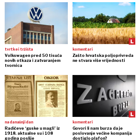
tvrtke i tržišta
komentari
Volkswagen pred 50 tisuća
Zašto hrvatska poljoprivreda
novih otkaza i zatvaranjem
ne stvara više vrijednosti
tvornica
na današnji dan
komentari
Radićeve ‘guske u magli’ iz
Govori li nam burza da je
1918. aktualne su i 108
poslovanje većine kompanija
godina poslije
dostiglo plafon?