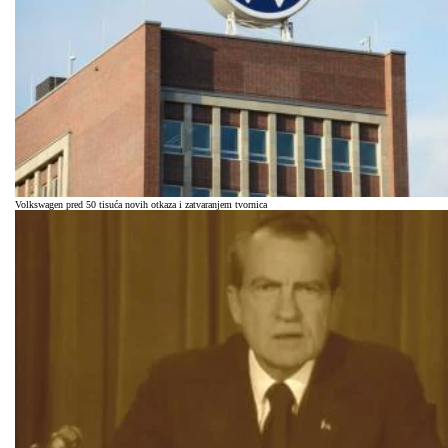
Volkswagen pred 50 tisuća novih otkaza i zatvaranjem tvornica