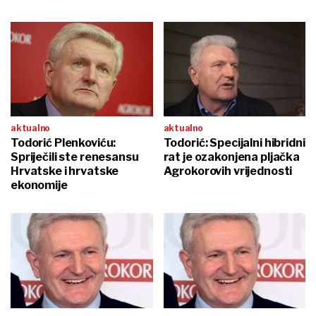
aktualno
aktualno
Todorić Plenkoviću:
Todorić: Specijalni hibridni
Spriječili ste renesansu
rat je ozakonjena pljačka
Hrvatske i hrvatske
Agrokorovih vrijednosti
ekonomije