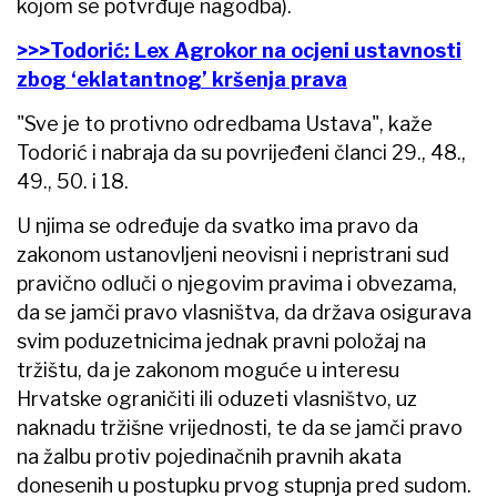
kojom se potvrđuje nagodba).
>>>Todorić: Lex Agrokor na ocjeni ustavnosti
zbog ‘eklatantnog’ kršenja prava
"Sve je to protivno odredbama Ustava", kaže
Todorić i nabraja da su povrijeđeni članci 29., 48.,
49., 50. i 18.
U njima se određuje da svatko ima pravo da
zakonom ustanovljeni neovisni i nepristrani sud
pravično odluči o njegovim pravima i obvezama,
da se jamči pravo vlasništva, da država osigurava
svim poduzetnicima jednak pravni položaj na
tržištu, da je zakonom moguće u interesu
Hrvatske ograničiti ili oduzeti vlasništvo, uz
naknadu tržišne vrijednosti, te da se jamči pravo
na žalbu protiv pojedinačnih pravnih akata
donesenih u postupku prvog stupnja pred sudom.