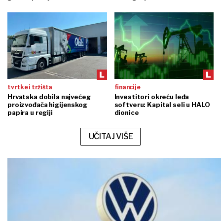
tvrtke i tržišta
financije
Hrvatska dobila najvećeg
Investitori okreću leđa
proizvođača higijenskog
softveru: Kapital seli u HALO
papira u regiji
dionice
UČITAJ VIŠE