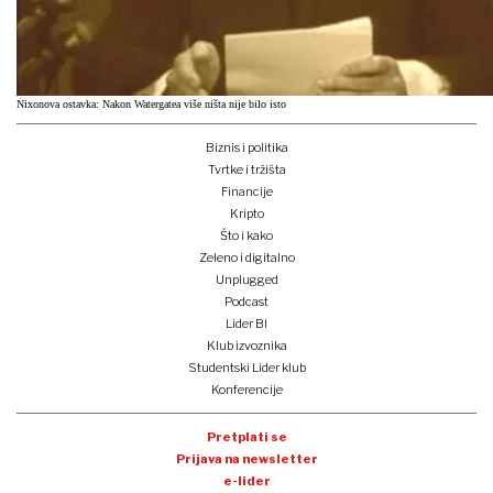
Nixonova ostavka: Nakon Watergatea više ništa nije bilo isto
Biznis i politika
Tvrtke i tržišta
Financije
Kripto
Što i kako
Zeleno i digitalno
Unplugged
Podcast
Lider BI
Klub izvoznika
Studentski Lider klub
Konferencije
Pretplati se
Prijava na newsletter
e-lider